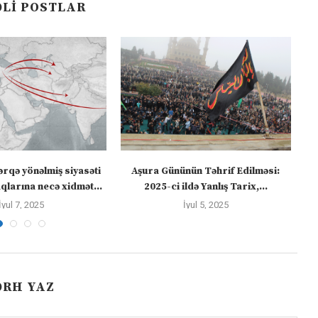
LI POSTLAR
ərqə yönəlmiş siyasəti
Aşura Gününün Təhrif Edilməsi:
Tü
larına necə xidmət...
2025-ci ildə Yanlış Tarix,...
İyul 7, 2025
İyul 5, 2025
ƏRH YAZ