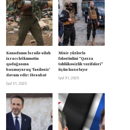
Kanadanın İsrailə silah
Misir yüzlərlə
ixracı hökumətin
fələstinlini “Qəzza
qadağasına
təhlükəsizlik vəzifələri”
baxmayaraq ‘fasiləsiz’
üçün hazırlayır
rkiyə Afrikanın neft və qazına can
Türkiyə Afrikanın neft və qazın
davam edir: Hesabat
atır –...
atır –...
İyul 31, 2025
İyul 31, 2025
İyul 4, 2025
İyul 4, 2025