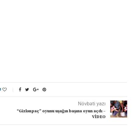
0
Növbəti yazı
“Gizlənpaç” oyunu uşağın başına oyun açdı –
VİDEO