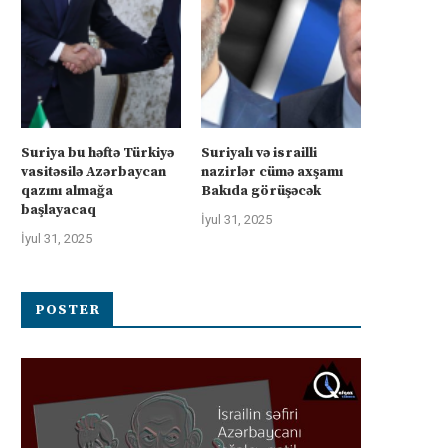
Suriya bu həftə Türkiyə
Suriyalı və israilli
vasitəsilə Azərbaycan
nazirlər cümə axşamı
qazını almağa
Bakıda görüşəcək
başlayacaq
İyul 31, 2025
İyul 31, 2025
POSTER