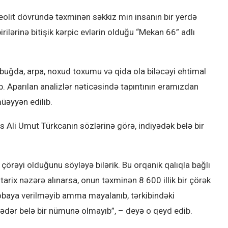
lit ​​dövründə təxminən səkkiz min insanın bir yerdə
irilərinə bitişik kərpic evlərin olduğu “Mekan 66” adlı
buğda, arpa, noxud toxumu və qida ola biləcəyi ehtimal
ib. Aparılan analizlər nəticəsində tapıntının eramızdan
üəyyən edilib.
s Ali Umut Türkcanın sözlərinə görə, indiyədək belə bir
çörəyi olduğunu söyləyə bilərik. Bu orqanik qalıqla bağlı
tarix nəzərə alınarsa, onun təxminən 8 600 illik bir çörək
sobaya verilməyib amma mayalanıb, tərkibindəki
qədər belə bir nümunə olmayıb”, – deyə o qeyd edib.