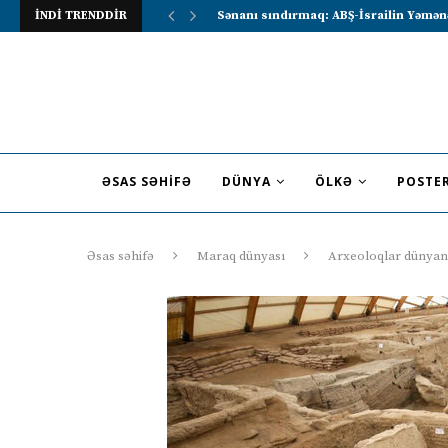
İNDİ TRENDDİR
Lavrov Suriya prezidentini Rusiya–Ərə
ƏSAS SƏHIFƏ
DÜNYA
ÖLKƏ
POSTE
Əsas səhifə
Maraq dünyası
Arxeoloqlar dünyanı