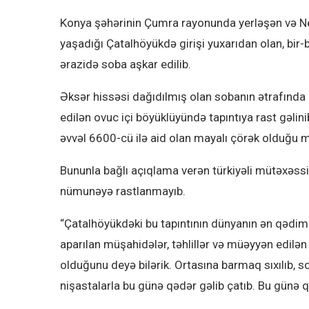
Konya şəhərinin Çumra rayonunda yerləşən və Neo
yaşadığı Çatalhöyükdə girişi yuxarıdan olan, bir-b
ərazidə soba aşkar edilib.
Əksər hissəsi dağıdılmış olan sobanın ətrafında 
edilən ovuc içi böyüklüyündə tapıntıya rast gəlin
əvvəl 6600-cü ilə aid olan mayalı çörək olduğu m
Bununla bağlı açıqlama verən türkiyəli mütəxəssi
nümunəyə rastlanmayıb.
“Çatalhöyükdəki bu tapıntının dünyanın ən qədim 
aparılan müşahidələr, təhlillər və müəyyən edilən 
olduğunu deyə bilərik. Ortasına barmaq sıxılıb, 
nişastalarla bu günə qədər gəlib çatıb. Bu günə 