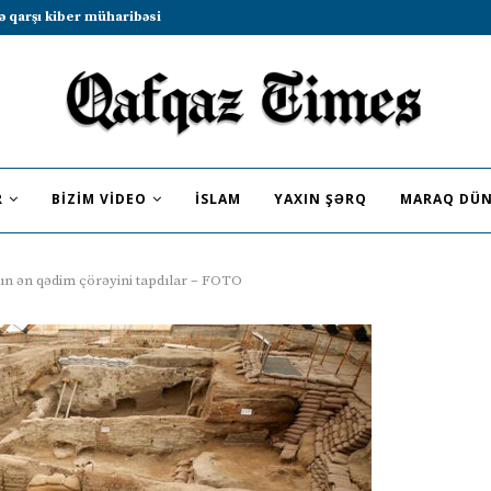
b sammitində iştirak etməyə dəvət...
R
BIZIM VIDEO
İSLAM
YAXIN ŞƏRQ
MARAQ DÜN
n ən qədim çörəyini tapdılar – FOTO