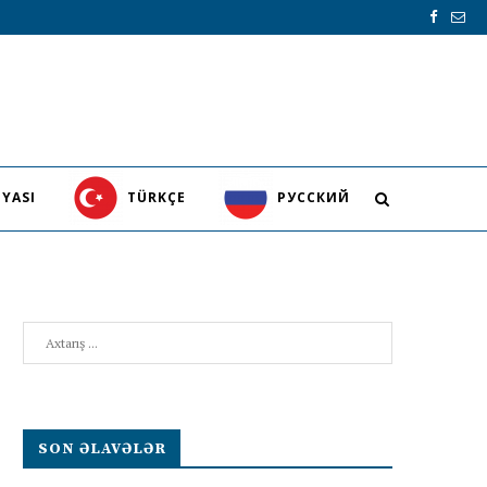
YASI
TÜRKÇE
PУССКИЙ
Search
SON ƏLAVƏLƏR