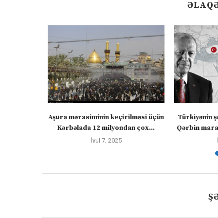
ƏLAQƏ
” – video
Aşura mərasiminin keçirilməsi üçün
Türkiyənin ş
Kərbəlada 12 milyondan çox...
Qərbin maraq
İyul 7, 2025
Ş