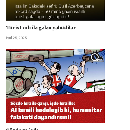
Turist adı ilə gələn yəhudilər
İyul 25, 2025