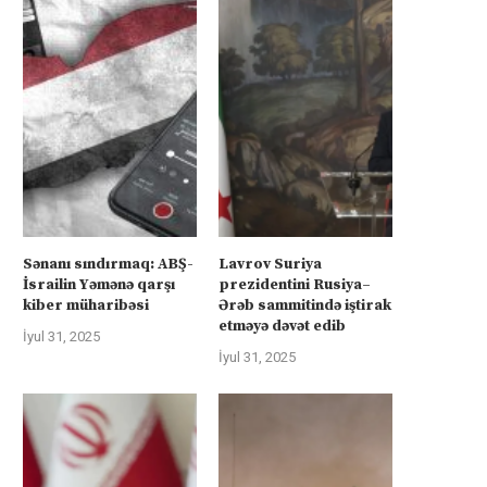
Sənanı sındırmaq: ABŞ-
Lavrov Suriya
İsrailin Yəmənə qarşı
prezidentini Rusiya–
kiber müharibəsi
Ərəb sammitində iştirak
etməyə dəvət edib
İyul 31, 2025
İyul 31, 2025