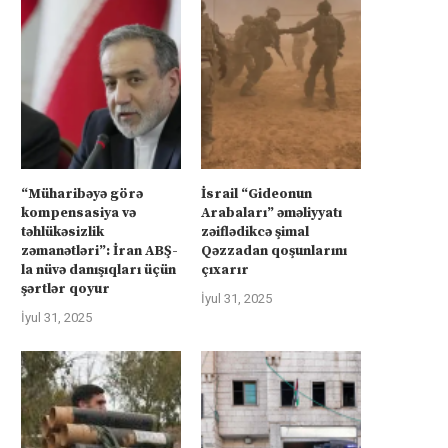
“Müharibəyə görə
İsrail “Gideonun
kompensasiya və
Arabaları” əməliyyatı
təhlükəsizlik
zəiflədikcə şimal
zəmanətləri”: İran ABŞ-
Qəzzadan qoşunlarını
la nüvə danışıqları üçün
çıxarır
şərtlər qoyur
İyul 31, 2025
İyul 31, 2025