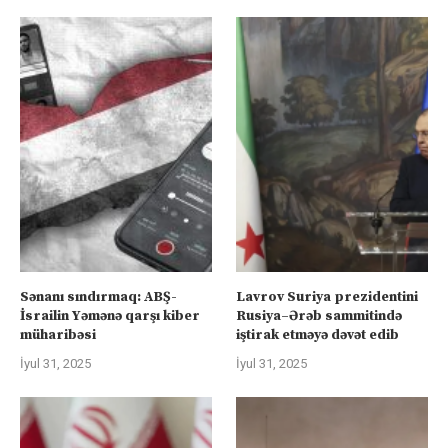
Sənanı sındırmaq: ABŞ-
Lavrov Suriya prezidentini
İsrailin Yəmənə qarşı kiber
Rusiya–Ərəb sammitində
müharibəsi
iştirak etməyə dəvət edib
İyul 31, 2025
İyul 31, 2025