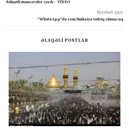
dəhşətli mənzərələr çıxdı – VİDEO
Növbəti yazı
“WhatsApp”da yeni funksiya tətbiq olunacaq
ƏLAQƏLI POSTLAR