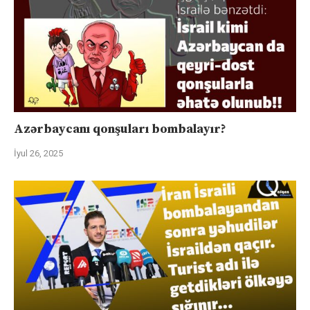
Azərbaycanı qonşuları bombalayır?
İyul 26, 2025