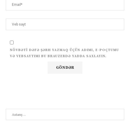
NÖVBƏTI DƏFƏ ŞƏRH YAZMAQ ÜÇÜN ADIMI, E-POÇTUMU
VƏ VEBSAYTIMI BU BRAUZERDƏ YADDA SAXLAYIN.
Search