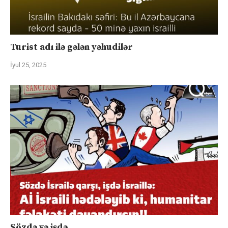
Turist adı ilə gələn yəhudilər
İyul 25, 2025
Sözdə və işdə