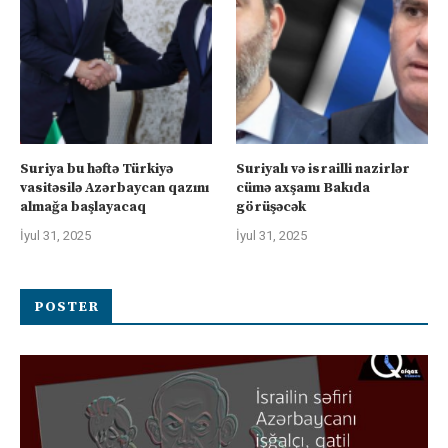
Suriya bu həftə Türkiyə
Suriyalı və israilli nazirlər
vasitəsilə Azərbaycan qazını
cümə axşamı Bakıda
almağa başlayacaq
görüşəcək
İyul 31, 2025
İyul 31, 2025
POSTER