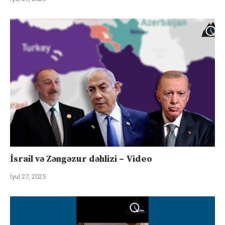
İsrail və Zəngəzur dəhlizi – Video
İyul 27, 2025