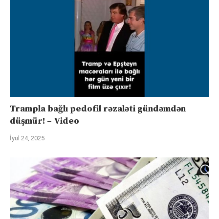
Trampla bağlı pedofil rəzaləti gündəmdən
düşmür! – Video
İyul 24, 2025