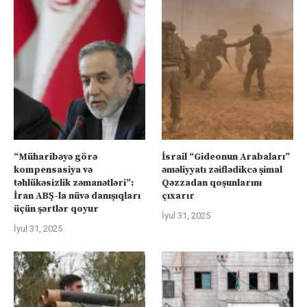
“Müharibəyə görə
İsrail “Gideonun Arabaları”
kompensasiya və
əməliyyatı zəiflədikcə şimal
təhlükəsizlik zəmanətləri”:
Qəzzadan qoşunlarını
İran ABŞ-la nüvə danışıqları
çıxarır
üçün şərtlər qoyur
İyul 31, 2025
İyul 31, 2025