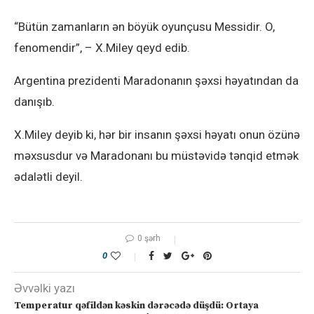
“Bütün zamanların ən böyük oyunçusu Messidir. O,
fenomendir”, – X.Miley qeyd edib.
Argentina prezidenti Maradonanın şəxsi həyatından da
danışıb.
X.Miley deyib ki, hər bir insanın şəxsi həyatı onun özünə
məxsusdur və Maradonanı bu müstəvidə tənqid etmək
ədalətli deyil.
0 şərh
0
Əvvəlki yazı
Temperatur qəfildən kəskin dərəcədə düşdü: Ortaya