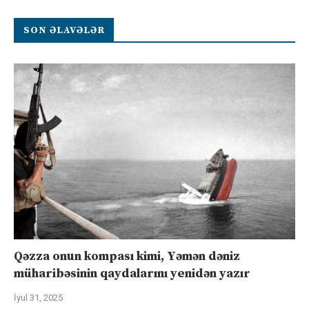
SON ƏLAVƏLƏR
Qəzza onun kompası kimi, Yəmən dəniz
müharibəsinin qaydalarını yenidən yazır
İyul 31, 2025