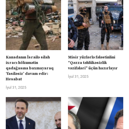
Kanadanın İsrailə silah
Misir yüzlərlə fələstinlini
ixracı hökumətin
“Qəzza təhlükəsizlik
qadağasına baxmayaraq
vəzifələri” üçün hazırlayır
‘fasiləsiz’ davam edir:
İyul 31, 2025
Hesabat
İyul 31, 2025