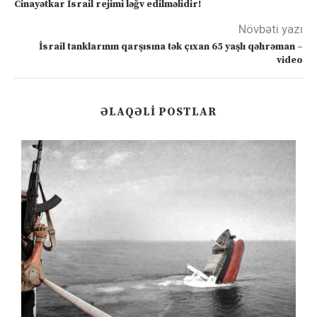
Cinayətkar İsrail rejimi ləğv edilməlidir!
Növbəti yazı
İsrail tanklarının qarşısına tək çıxan 65 yaşlı qəhrəman –
video
ƏLAQƏLI POSTLAR