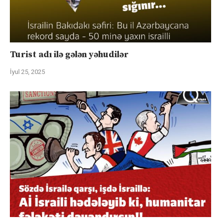
Turist adı ilə gələn yəhudilər
İyul 25, 2025