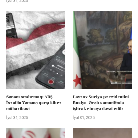
İyul 31, 2025
Sənanı sındırmaq: ABŞ-
Lavrov Suriya prezidentini
İsrailin Yəmənə qarşı kiber
Rusiya–Ərəb sammitində
müharibəsi
iştirak etməyə dəvət edib
İyul 31, 2025
İyul 31, 2025