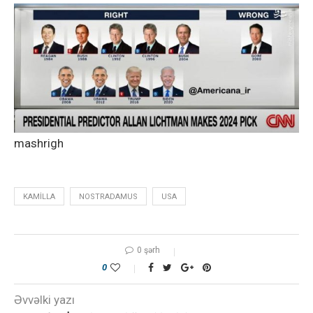
mashrigh
KAMILLA
NOSTRADAMUS
USA
0 şərh
0
Əvvəlki yazı