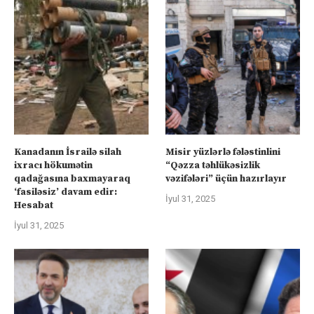
Kanadanın İsrailə silah
Misir yüzlərlə fələstinlini
ixracı hökumətin
“Qəzza təhlükəsizlik
qadağasına baxmayaraq
vəzifələri” üçün hazırlayır
‘fasiləsiz’ davam edir:
İyul 31, 2025
Hesabat
İyul 31, 2025