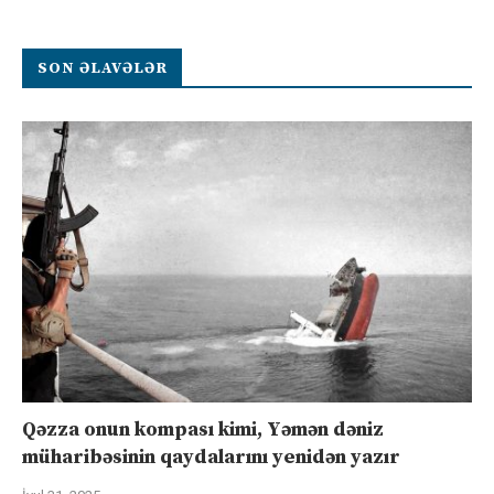
SON ƏLAVƏLƏR
Qəzza onun kompası kimi, Yəmən dəniz
müharibəsinin qaydalarını yenidən yazır