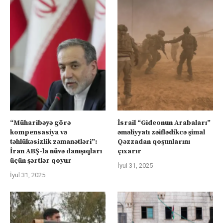
“Müharibəyə görə
İsrail “Gideonun Arabaları”
kompensasiya və
əməliyyatı zəiflədikcə şimal
təhlükəsizlik zəmanətləri”:
Qəzzadan qoşunlarını
İran ABŞ-la nüvə danışıqları
çıxarır
üçün şərtlər qoyur
İyul 31, 2025
İyul 31, 2025