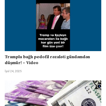
Trampla bağlı pedofil rəzaləti gündəmdən
düşmür! – Video
İyul 24, 2025