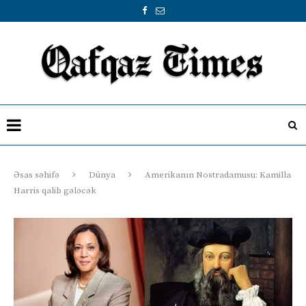
Əsas səhifə
Dünya
Amerikanın Nostradamusu: Kamilla
Harris qalib gələcək