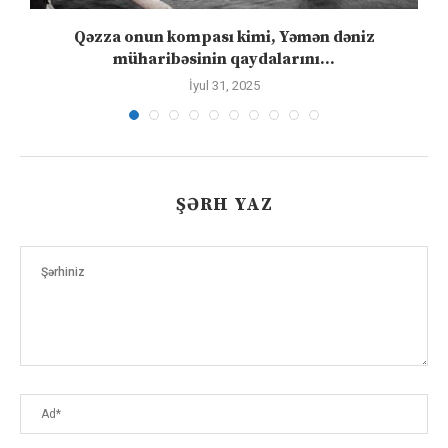
”
Qəzza onun kompası kimi, Yəmən dəniz
S
müharibəsinin qaydalarını...
İyul 31, 2025
ŞƏRH YAZ