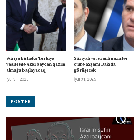
Suriya bu həftə Türkiyə
Suriyalı və israilli nazirlər
vasitəsilə Azərbaycan qazını
cümə axşamı Bakıda
almağa başlayacaq
görüşəcək
İyul 31, 2025
İyul 31, 2025
POSTER