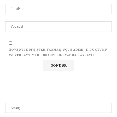
NÖVBƏTI DƏFƏ ŞƏRH YAZMAQ ÜÇÜN ADIMI, E-POÇTUMU
VƏ VEBSAYTIMI BU BRAUZERDƏ YADDA SAXLAYIN.
Search