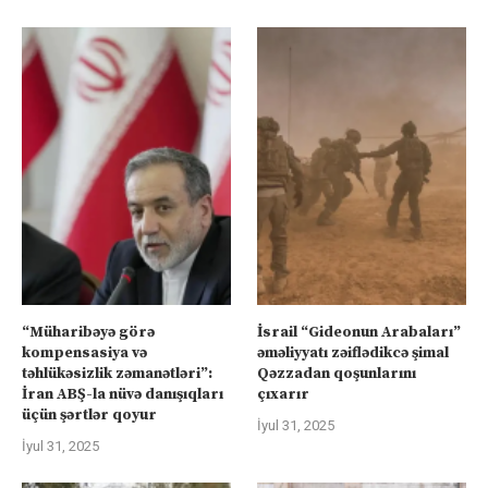
“Müharibəyə görə
İsrail “Gideonun Arabaları”
kompensasiya və
əməliyyatı zəiflədikcə şimal
təhlükəsizlik zəmanətləri”:
Qəzzadan qoşunlarını
İran ABŞ-la nüvə danışıqları
çıxarır
üçün şərtlər qoyur
İyul 31, 2025
İyul 31, 2025