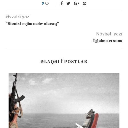
0
Əvvəlki yazı
“Sionist rejim məhv olacaq”
Növbəti yazı
İşğalın acı sonu
ƏLAQƏLI POSTLAR