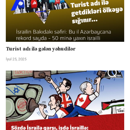
Turist adı ilə gələn yəhudilər
İyul 25, 2025