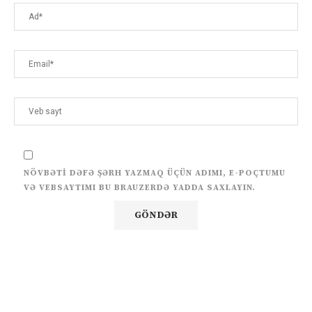
NÖVBƏTI DƏFƏ ŞƏRH YAZMAQ ÜÇÜN ADIMI, E-POÇTUMU
VƏ VEBSAYTIMI BU BRAUZERDƏ YADDA SAXLAYIN.