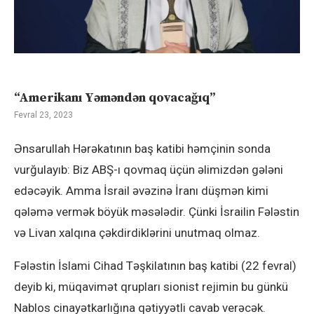
“Amerikanı Yəməndən qovacağıq”
Fevral 23, 2023
Ənsarullah Hərəkatının baş katibi həmçinin sonda
vurğulayıb: Biz ABŞ-ı qovmaq üçün əlimizdən gələni
edəcəyik. Amma İsrail əvəzinə İranı düşmən kimi
qələmə vermək böyük məsələdir. Çünki İsrailin Fələstin
və Livan xalqına çəkdirdiklərini unutmaq olmaz.
Fələstin İslami Cihad Təşkilatının baş katibi (22 fevral)
deyib ki, müqavimət qrupları sionist rejimin bu günkü
Nablos cinayətkarlığına qətiyyətli cavab verəcək.