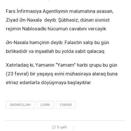
Fars İnfirmasiya Agentliyinin məlumatına əsasən,
Ziyad Ən-Nəxalə deyib: Şübhəsiz, dünən sionist
rejimin Nablosadkı hücumun cavabını vercəyik.
Ən-Nəxalə həmçinin deyib: Fələstin xalqı bu gün
birlikədidr və inşaallah bu yolda sabit qalacaq.
Xatırladaq ki, Yəmənin “Yəmam” hərbi qrupu bu gün
(23 fevral) bir yaşayış evini mühasirəyə alaraq buna
etriaz edənlərlə döyüşməyə başlayıblar.
ƏNSARULLAH
LIVAN
YƏMƏN
0 şərh