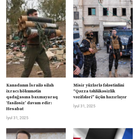
Kanadanın İsrailə silah
Misir yüzlərlə fələstinlini
ixracı hökumətin
“Qəzza təhlükəsizlik
qadağasına baxmayaraq
vəzifələri” üçün hazırlayır
‘fasiləsiz’ davam edir:
İyul 31, 2025
Hesabat
İyul 31, 2025