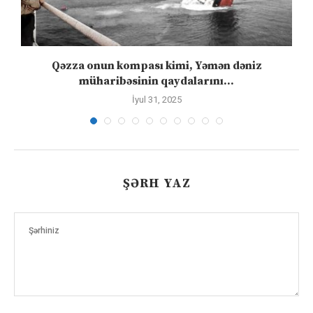
n
Qəzza onun kompası kimi, Yəmən dəniz
S
müharibəsinin qaydalarını...
İyul 31, 2025
ŞƏRH YAZ