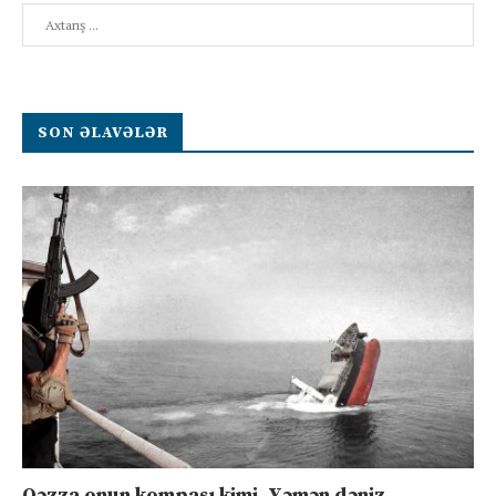
Search
SON ƏLAVƏLƏR
Qəzza onun kompası kimi, Yəmən dəniz