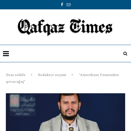
Əsas səhifə
Redaktor seçimi
“Amerikanı Yəməndən
qovacağıq”