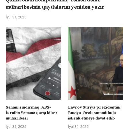
müharibəsinin qaydalarını yenidən yazır
İyul 31, 2025
Sənanı sındırmaq: ABŞ-
Lavrov Suriya prezidentini
İsrailin Yəmənə qarşı kiber
Rusiya–Ərəb sammitində
müharibəsi
iştirak etməyə dəvət edib
İyul 31, 2025
İyul 31, 2025