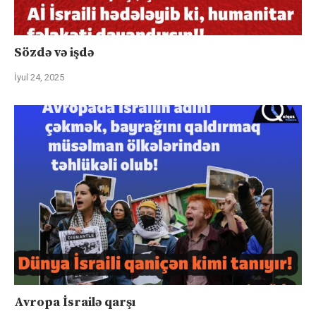
Sözdə və işdə
İyul 24, 2025
Avropa İsrailə qarşı