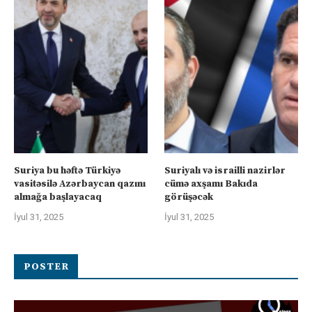
Suriya bu həftə Türkiyə
Suriyalı və israilli nazirlər
vasitəsilə Azərbaycan qazını
cümə axşamı Bakıda
almağa başlayacaq
görüşəcək
İyul 31, 2025
İyul 31, 2025
POSTER