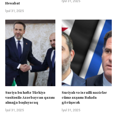
İyul 31, 2025
Hesabat
İyul 31, 2025
Suriya bu həftə Türkiyə
Suriyalı və israilli nazirlər
vasitəsilə Azərbaycan qazını
cümə axşamı Bakıda
almağa başlayacaq
görüşəcək
İyul 31, 2025
İyul 31, 2025