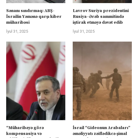
Sənanı sındırmaq: ABŞ-
Lavrov Suriya prezidentini
İsrailin Yəmənə qarşı kiber
Rusiya–Ərəb sammitində
müharibəsi
iştirak etməyə dəvət edib
İyul 31, 2025
İyul 31, 2025
“Müharibəyə görə
İsrail “Gideonun Arabaları”
kompensasiya və
əməliyyatı zəiflədikcə şimal