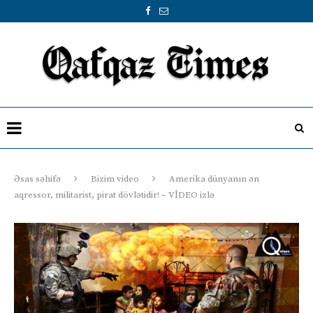
Əsas səhifə
Bizim video
Amerika dünyanın ən
aqressor, militarist, pirat dövlətidir! – VİDEO izlə