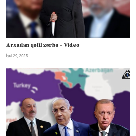
Arxadan qəfil zərbə – Video
İyul 29, 2025