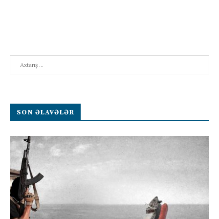
Search
SON ƏLAVƏLƏR