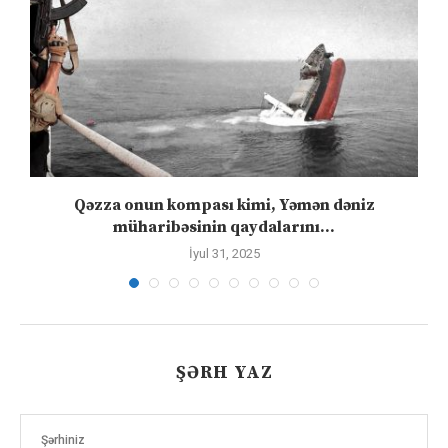
”
Qəzza onun kompası kimi, Yəmən dəniz
S
müharibəsinin qaydalarını...
İyul 31, 2025
ŞƏRH YAZ