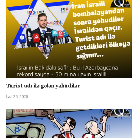
Turist adı ilə gələn yəhudilər
İyul 25, 2025