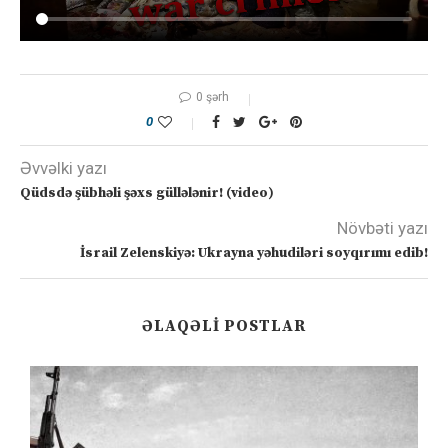
0 şərh
0
Əvvəlki yazı
Qüdsdə şübhəli şəxs güllələnir! (video)
Növbəti yazı
İsrail Zelenskiyə: Ukrayna yəhudiləri soyqırımı edib!
ƏLAQƏLI POSTLAR