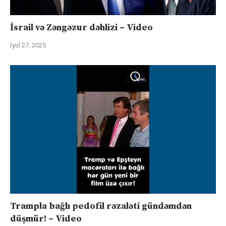
İsrail və Zəngəzur dəhlizi – Video
İyul 27, 2025
Trampla bağlı pedofil rəzaləti gündəmdən
düşmür! – Video