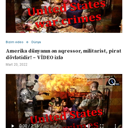
Bizim video
Dünya
Amerika dünyanın ən aqressor, militarist, pirat
dövlətidir! – VİDEO izlə
Mart 20, 2022