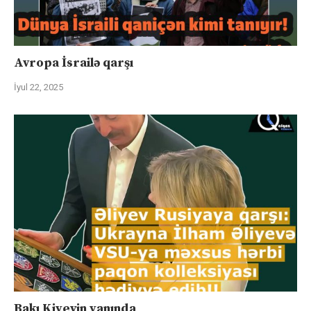
Avropa İsrailə qarşı
İyul 22, 2025
Bakı Kiyevin yanında