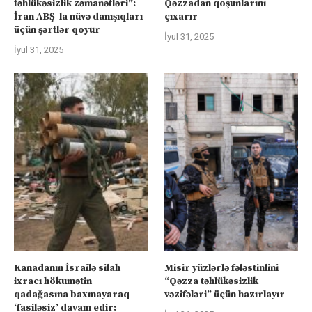
təhlükəsizlik zəmanətləri”:
Qəzzadan qoşunlarını
İran ABŞ-la nüvə danışıqları
çıxarır
üçün şərtlər qoyur
İyul 31, 2025
İyul 31, 2025
Kanadanın İsrailə silah
Misir yüzlərlə fələstinlini
ixracı hökumətin
“Qəzza təhlükəsizlik
qadağasına baxmayaraq
vəzifələri” üçün hazırlayır
‘fasiləsiz’ davam edir: