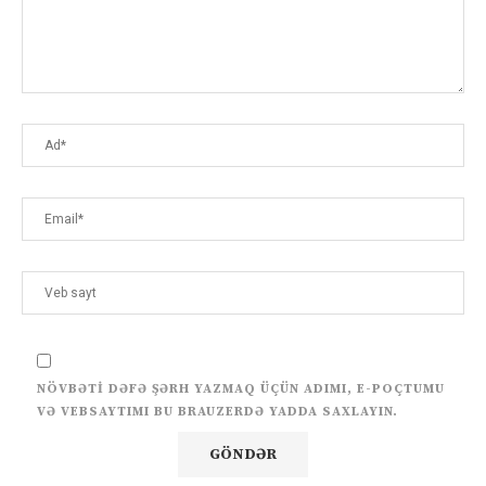
NÖVBƏTI DƏFƏ ŞƏRH YAZMAQ ÜÇÜN ADIMI, E-POÇTUMU
VƏ VEBSAYTIMI BU BRAUZERDƏ YADDA SAXLAYIN.