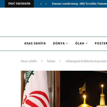
İNDİ TRENDDİR
Lavrov Suriya prezidentini Rusiya–Ərə
ƏSAS SƏHIFƏ
DÜNYA
ÖLKƏ
POSTE
Əsas səhifə
İslam
Aliməqam Rəhbərin bayram t