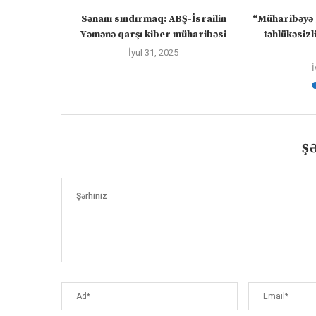
və insan
Sənanı sındırmaq: ABŞ-İsrailin
“Müharibəyə 
 /...
Yəmənə qarşı kiber müharibəsi
təhlükəsizl
İyul 31, 2025
İ
Ş