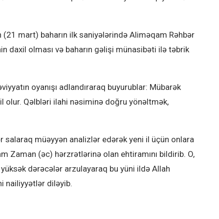
 (21 mart) baharın ilk saniyələrində Aliməqam Rəhbər
n daxil olması və baharın gəlişi münasibəti ilə təbrik
viyyatın oyanışı adlandıraraq buyurublar: Mübarək
lur. Qəlbləri ilahi nəsiminə doğru yönəltmək,
r salaraq müəyyən analizlər edərək yeni il üçün onlara
m Zaman (əc) hərzrətlərinə olan ehtiramını bildirib. O,
yüksək dərəcələr arzulayaraq bu yüni ildə Allah
 nailiyyətlər diləyib.