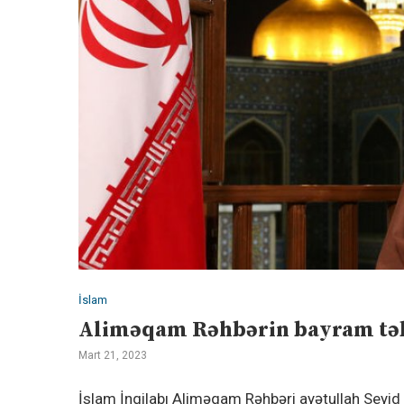
İslam
Aliməqam Rəhbərin bayram tə
Mart 21, 2023
İslam İnqilabı Aliməqam Rəhbəri ayətullah Seyid