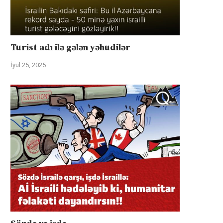
Turist adı ilə gələn yəhudilər
İyul 25, 2025