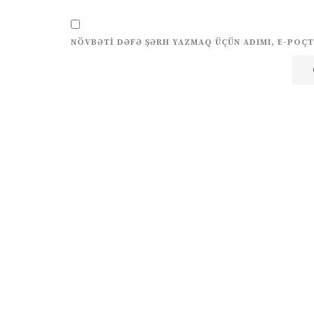
NÖVBƏTI DƏFƏ ŞƏRH YAZMAQ ÜÇÜN ADIMI, E-POÇT