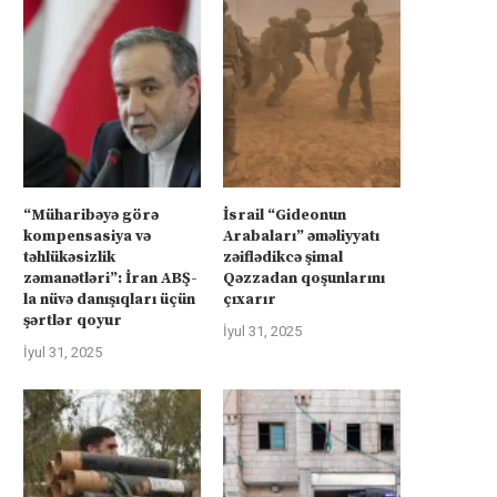
“Müharibəyə görə
İsrail “Gideonun
kompensasiya və
Arabaları” əməliyyatı
təhlükəsizlik
zəiflədikcə şimal
zəmanətləri”: İran ABŞ-
Qəzzadan qoşunlarını
la nüvə danışıqları üçün
çıxarır
şərtlər qoyur
İyul 31, 2025
İyul 31, 2025