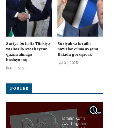
Suriya bu həftə Türkiyə
Suriyalı və israilli
vasitəsilə Azərbaycan
nazirlər cümə axşamı
qazını almağa
Bakıda görüşəcək
başlayacaq
İyul 31, 2025
İyul 31, 2025
POSTER