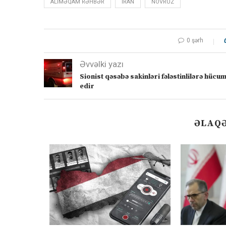
ALIMƏQAM RƏHBƏR
İRAN
NOVRUZ
0 şərh
Əvvəlki yazı
Sionist qəsəbə sakinləri fələstinlilərə hücu
edir
ƏLAQƏ