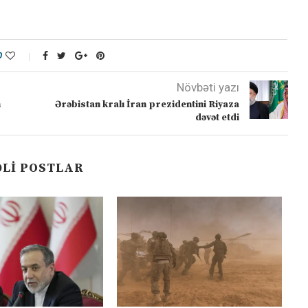
0
Növbəti yazı
m
Ərəbistan kralı İran prezidentini Riyaza
dəvət etdi
LI POSTLAR