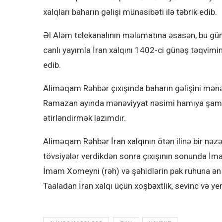
xalqları baharın gəlişi münasibəti ilə təbrik edib.
Əl Aləm telekanalının məlumatına əsasən, bu gün
canlı yayımla İran xalqını 1402-ci günəş təqvimini
edib.
Aliməqam Rəhbər çıxışında baharın gəlişini mənə
Ramazan ayında mənəviyyat nəsimi hamıya şamil o
ətirləndirmək lazımdır.
Aliməqam Rəhbər İran xalqının ötən ilinə bir nəzə
tövsiyələr verdikdən sonra çıxışının sonunda İma
İmam Xomeyni (rəh) və şəhidlərin pak ruhuna ən 
Taaladan İran xalqı üçün xoşbəxtlik, sevinc və yeni