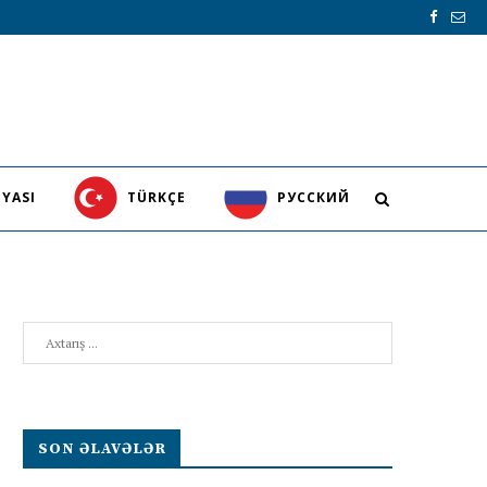
YASI
TÜRKÇE
PУССКИЙ
Search
SON ƏLAVƏLƏR