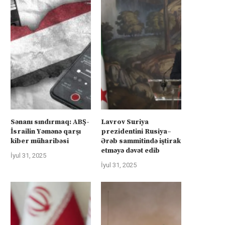
Sənanı sındırmaq: ABŞ-
Lavrov Suriya
İsrailin Yəmənə qarşı
prezidentini Rusiya–
kiber müharibəsi
Ərəb sammitində iştirak
etməyə dəvət edib
İyul 31, 2025
İyul 31, 2025