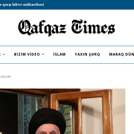
b sammitində iştirak etməyə dəvət...
R
BIZIM VIDEO
İSLAM
YAXIN ŞƏRQ
MARAQ DÜN
əbriki