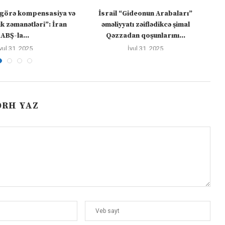
görə kompensasiya və
İsrail “Gideonun Arabaları”
ik zəmanətləri”: İran
əməliyyatı zəiflədikcə şimal
ABŞ-la...
Qəzzadan qoşunlarını...
yul 31, 2025
İyul 31, 2025
ƏRH YAZ