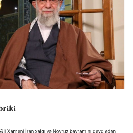
briki
 Əli Xameni İran xalqı və Novruz bayramını qeyd edən