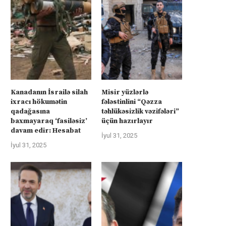
Misir yüzlərlə fələstinlini “Qəzza
Suriyalı və israilli nazirlər 
təhlükəsizlik vəzifələri” üçün
axşamı Bakıda görüşəcək
hazırlayır
İyul 31, 2025
İyul 31, 2025
Kanadanın İsrailə silah
Misir yüzlərlə
ixracı hökumətin
fələstinlini “Qəzza
qadağasına
təhlükəsizlik vəzifələri”
baxmayaraq ‘fasiləsiz’
üçün hazırlayır
davam edir: Hesabat
İyul 31, 2025
İyul 31, 2025