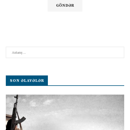
Search
SON ƏLAVƏLƏR