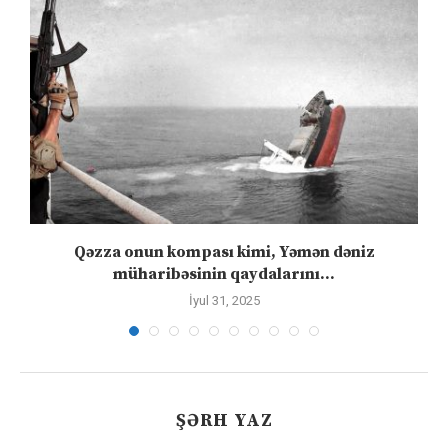
”
Qəzza onun kompası kimi, Yəmən dəniz
S
müharibəsinin qaydalarını...
İyul 31, 2025
ŞƏRH YAZ