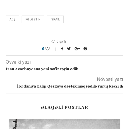
ABŞ
FƏLƏSTIN
ISRAIL
0 şərh
0
Əvvəlki yazı
İran Azərbaycana yeni səfir təyin edib
Növbəti yazı
İordaniya xalqı Qəzzəyə dəstək məqsədilə yürüş keçirdi
ƏLAQƏLI POSTLAR