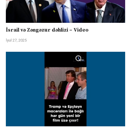
İsrail və Zəngəzur dəhlizi – Video
İyul 27, 2025