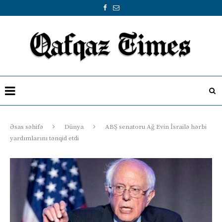
Əsas səhifə
Dünya
ABŞ senatoru Ağ Evin İsrailə hərbi
yardımlarını tənqid etdi