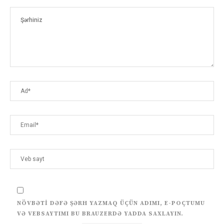
NÖVBƏTI DƏFƏ ŞƏRH YAZMAQ ÜÇÜN ADIMI, E-POÇTUMU
VƏ VEBSAYTIMI BU BRAUZERDƏ YADDA SAXLAYIN.