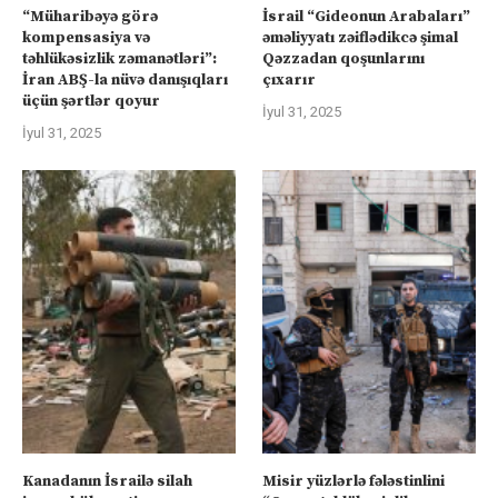
“Müharibəyə görə
İsrail “Gideonun Arabaları”
kompensasiya və
əməliyyatı zəiflədikcə şimal
təhlükəsizlik zəmanətləri”:
Qəzzadan qoşunlarını
İran ABŞ-la nüvə danışıqları
çıxarır
üçün şərtlər qoyur
İyul 31, 2025
İyul 31, 2025
Kanadanın İsrailə silah
Misir yüzlərlə fələstinlini