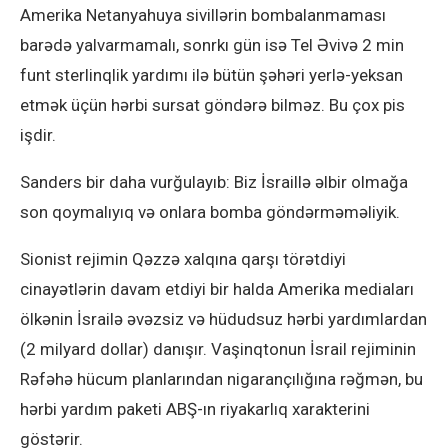
Amerika Netanyahuya sivillərin bombalanmaması
barədə yalvarmamalı, sonrkı gün isə Tel Əvivə 2 min
funt sterlinqlik yardımı ilə bütün şəhəri yerlə-yeksan
etmək üçün hərbi sursat göndərə bilməz. Bu çox pis
işdir.
Sanders bir daha vurğulayıb: Biz İsraillə əlbir olmağa
son qoymalıyıq və onlara bomba göndərməməliyik.
Sionist rejimin Qəzzə xalqına qarşı törətdiyi
cinayətlərin davam etdiyi bir halda Amerika mediaları
ölkənin İsrailə əvəzsiz və hüdudsuz hərbi yardımlardan
(2 milyard dollar) danışır. Vaşinqtonun İsrail rejiminin
Rəfəhə hücum planlarından nigarançılığına rəğmən, bu
hərbi yardım paketi ABŞ-ın riyakarlıq xarakterini
göstərir.