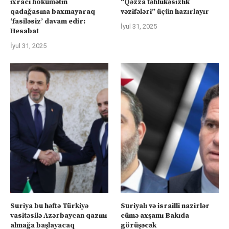
ixracı hökumətin
“Qəzza təhlükəsizlik
qadağasına baxmayaraq
vəzifələri” üçün hazırlayır
‘fasiləsiz’ davam edir:
İyul 31, 2025
Hesabat
İyul 31, 2025
Suriya bu həftə Türkiyə
Suriyalı və israilli nazirlər
vasitəsilə Azərbaycan qazını
cümə axşamı Bakıda
almağa başlayacaq
görüşəcək