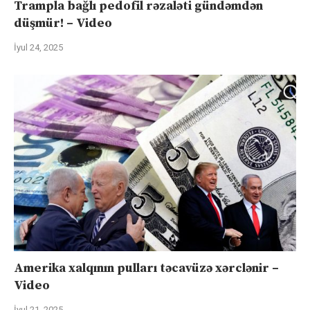
Trampla bağlı pedofil rəzaləti gündəmdən
düşmür! – Video
İyul 24, 2025
Amerika xalqının pulları təcavüzə xərclənir –
Video
İyul 21, 2025