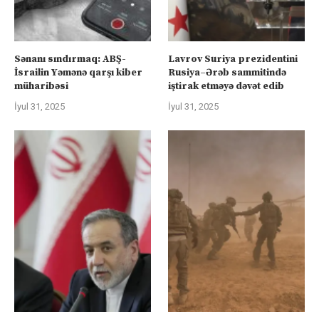
Sənanı sındırmaq: ABŞ-
Lavrov Suriya prezidentini
İsrailin Yəmənə qarşı kiber
Rusiya–Ərəb sammitində
müharibəsi
iştirak etməyə dəvət edib
İyul 31, 2025
İyul 31, 2025