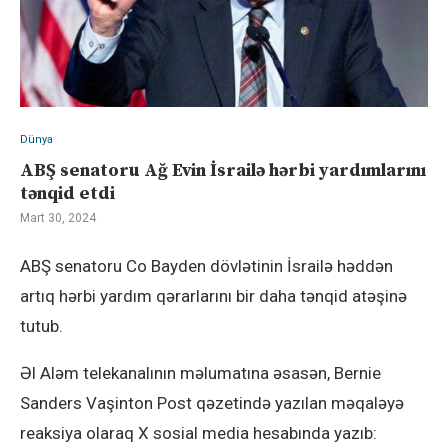
Dünya
ABŞ senatoru Ağ Evin İsrailə hərbi yardımlarını
tənqid etdi
Mart 30, 2024
ABŞ senatoru Co Bayden dövlətinin İsrailə həddən
artıq hərbi yardım qərarlarını bir daha tənqid atəşinə
tutub.
Əl Aləm telekanalının məlumatına əsasən, Bernie
Sanders Vaşinton Post qəzetində yazılan məqaləyə
reaksiya olaraq X sosial media hesabında yazıb: