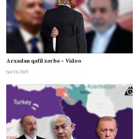
Arxadan qəfil zərbə – Video
İyul 29, 2025