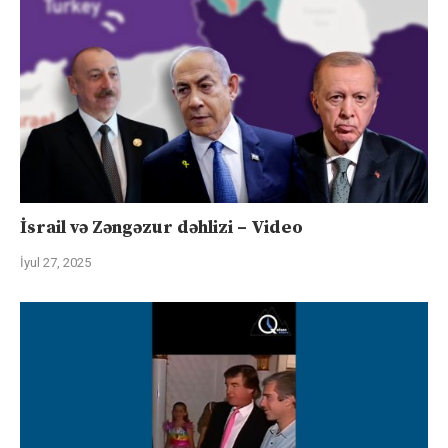
İsrail və Zəngəzur dəhlizi – Video
İyul 27, 2025