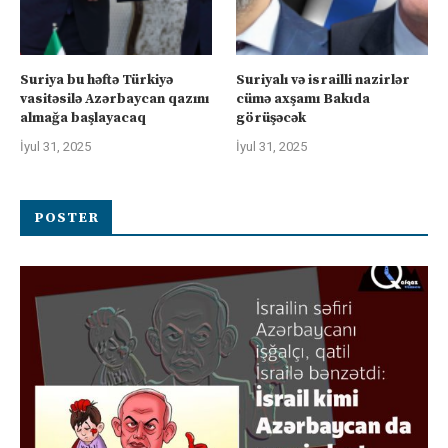
Suriya bu həftə Türkiyə
Suriyalı və israilli nazirlər
vasitəsilə Azərbaycan qazını
cümə axşamı Bakıda
almağa başlayacaq
görüşəcək
İyul 31, 2025
İyul 31, 2025
POSTER