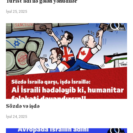
Turist adı ilə gələn yəhudilər
İyul 25, 2025
Sözdə və işdə
İyul 24, 2025