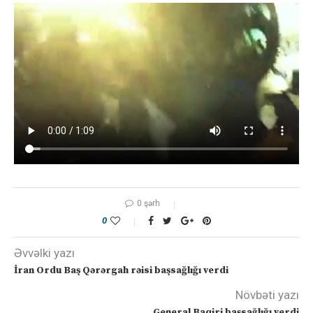
0 şərh
0
Əvvəlki yazı
İran Ordu Baş Qərərgah rəisi başsağlığı verdi
Növbəti yazı
General Baqiri başsağlığı verdi