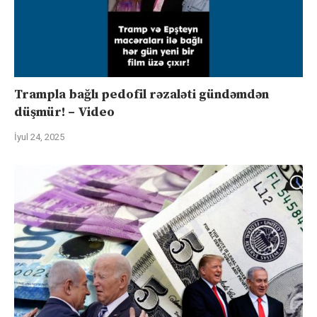
Trampla bağlı pedofil rəzaləti gündəmdən
düşmür! – Video
İyul 24, 2025