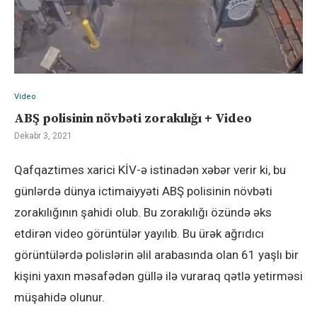
Video
ABŞ polisinin növbəti zorakılığı + Video
Dekabr 3, 2021
Qafqaztimes xarici KİV-ə istinadən xəbər verir ki, bu
günlərdə dünya ictimaiyyəti ABŞ polisinin növbəti
zorakılığının şahidi olub. Bu zorakılığı özündə əks
etdirən video görüntülər yayılıb. Bu ürək ağrıdıcı
görüntülərdə polislərin əlil arabasında olan 61 yaşlı bir
kişini yaxın məsafədən güllə ilə vuraraq qətlə yetirməsi
müşahidə olunur.