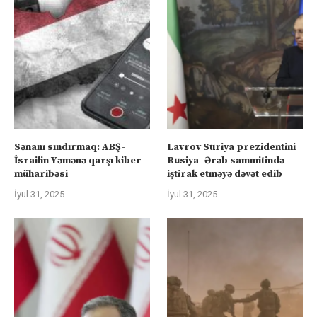
Sənanı sındırmaq: ABŞ-
Lavrov Suriya prezidentini
İsrailin Yəmənə qarşı kiber
Rusiya–Ərəb sammitində
müharibəsi
iştirak etməyə dəvət edib
İyul 31, 2025
İyul 31, 2025