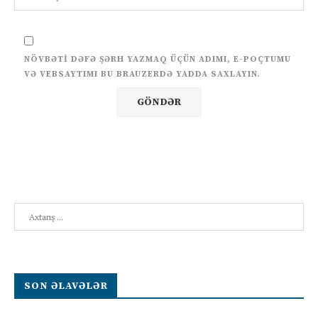
NÖVBƏTI DƏFƏ ŞƏRH YAZMAQ ÜÇÜN ADIMI, E-POÇTUMU
VƏ VEBSAYTIMI BU BRAUZERDƏ YADDA SAXLAYIN.
Search
SON ƏLAVƏLƏR