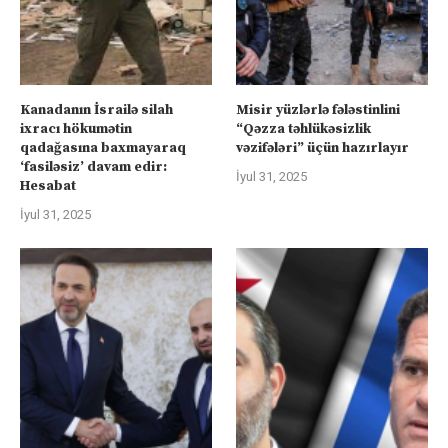
Kanadanın İsrailə silah
Misir yüzlərlə fələstinlini
ixracı hökumətin
“Qəzza təhlükəsizlik
qadağasına baxmayaraq
vəzifələri” üçün hazırlayır
‘fasiləsiz’ davam edir:
İyul 31, 2025
Hesabat
İyul 31, 2025