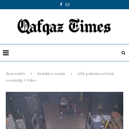
Əsas səhifə
Redaktor seçimi
ABŞ polisinin növbəti
zorakılığı + Video