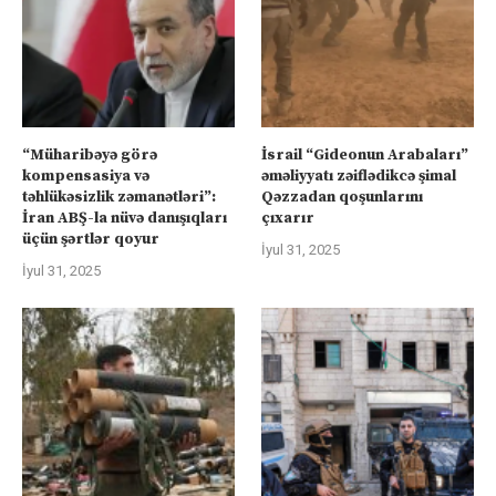
“Müharibəyə görə
İsrail “Gideonun Arabaları”
kompensasiya və
əməliyyatı zəiflədikcə şimal
təhlükəsizlik zəmanətləri”:
Qəzzadan qoşunlarını
İran ABŞ-la nüvə danışıqları
çıxarır
üçün şərtlər qoyur
İyul 31, 2025
İyul 31, 2025