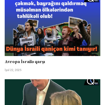
Avropa İsrailə qarşı
İyul 22, 2025