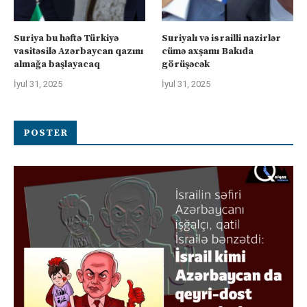
Suriya bu həftə Türkiyə
Suriyalı və israilli nazirlər
vasitəsilə Azərbaycan qazını
cümə axşamı Bakıda
almağa başlayacaq
görüşəcək
İyul 31, 2025
İyul 31, 2025
POSTER