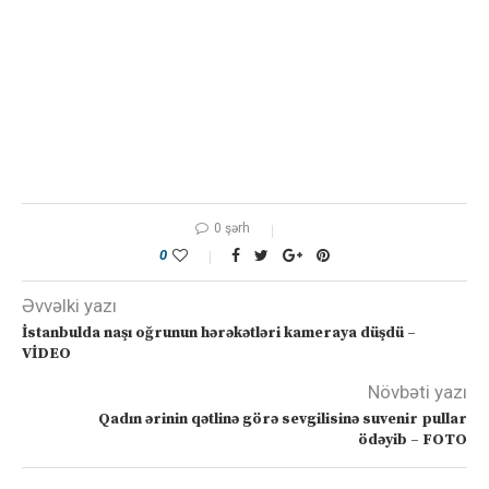
0 şərh
0
Əvvəlki yazı
İstanbulda naşı oğrunun hərəkətləri kameraya düşdü –
VİDEO
Növbəti yazı
Qadın ərinin qətlinə görə sevgilisinə suvenir pullar
ödəyib – FOTO