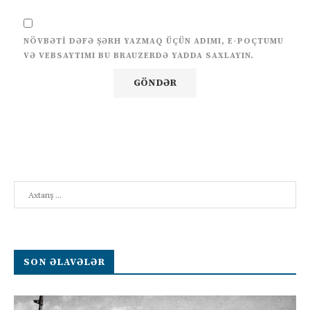
NÖVBƏTI DƏFƏ ŞƏRH YAZMAQ ÜÇÜN ADIMI, E-POÇTUMU
VƏ VEBSAYTIMI BU BRAUZERDƏ YADDA SAXLAYIN.
Search
SON ƏLAVƏLƏR