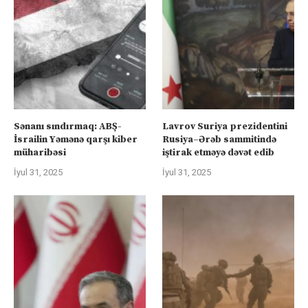
Sənanı sındırmaq: ABŞ-
Lavrov Suriya prezidentini
İsrailin Yəmənə qarşı kiber
Rusiya–Ərəb sammitində
müharibəsi
iştirak etməyə dəvət edib
İyul 31, 2025
İyul 31, 2025