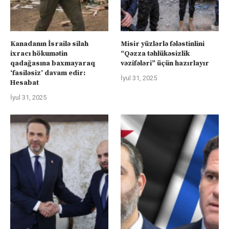
Kanadanın İsrailə silah
Misir yüzlərlə fələstinlini
ixracı hökumətin
“Qəzza təhlükəsizlik
qadağasına baxmayaraq
vəzifələri” üçün hazırlayır
‘fasiləsiz’ davam edir:
İyul 31, 2025
Hesabat
İyul 31, 2025