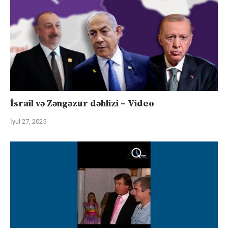
İsrail və Zəngəzur dəhlizi – Video
İyul 27, 2025