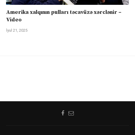
Amerika xalqının pulları təcavüzə xərclənir –
Video
İyul 21, 2025