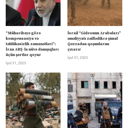
“Müharibəyə görə
İsrail “Gideonun Arabaları”
kompensasiya və
əməliyyatı zəiflədikcə şimal
təhlükəsizlik zəmanətləri”:
Qəzzadan qoşunlarını
İran ABŞ-la nüvə danışıqları
çıxarır
üçün şərtlər qoyur
İyul 31, 2025
İyul 31, 2025