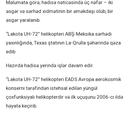
Məlumata görə, hadisə nəticəsində üç nəfər – iki
əsgər və sərhəd xidmətinin bir əməkdaşı ölüb, bir
əsgər yaralanıb.
“Lakota UH-72” helikopteri ABŞ-Meksika sərhədi
yaxınlığında, Texas ştatının La-Qrulla şəhərində qəza
edib.
Hazırda hadisə yerində işlər davam edir.
“Lakota UH-72” helikopteri EADS Avropa aerokosmik
konserni tərəfindən istehsal edilən yüngül
çoxfunksiyalı helikopterdir və ilk uçuşunu 2006-cı ildə
həyata keçirib.