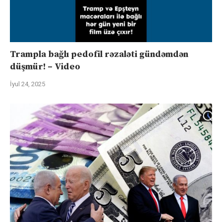
Trampla bağlı pedofil rəzaləti gündəmdən
düşmür! – Video
İyul 24, 2025