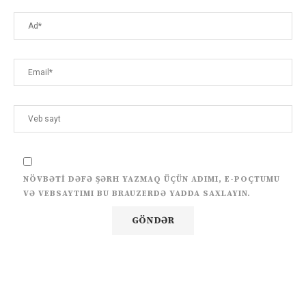
NÖVBƏTI DƏFƏ ŞƏRH YAZMAQ ÜÇÜN ADIMI, E-POÇTUMU
VƏ VEBSAYTIMI BU BRAUZERDƏ YADDA SAXLAYIN.