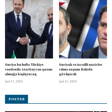
Suriya bu həftə Türkiyə
Suriyalı və israilli nazirlər
vasitəsilə Azərbaycan qazını
cümə axşamı Bakıda
almağa başlayacaq
görüşəcək
İyul 31, 2025
İyul 31, 2025
POSTER