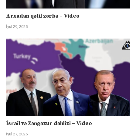
Arxadan qəfil zərbə – Video
İyul 29, 2025
İsrail və Zəngəzur dəhlizi – Video
İyul 27, 2025