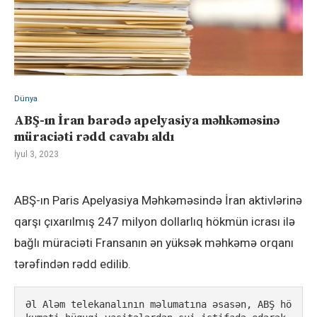
Dünya
ABŞ-ın İran barədə apelyasiya məhkəməsinə
müraciəti rədd cavabı aldı
İyul 3, 2023
ABŞ-ın Paris Apelyasiya Məhkəməsində İran aktivlərinə
qarşı çıxarılmış 247 milyon dollarlıq hökmün icrası ilə
bağlı müraciəti Fransanın ən yüksək məhkəmə orqanı
tərəfindən rədd edilib.
Əl Aləm telekanalının məlumatına əsasən, ABŞ hö