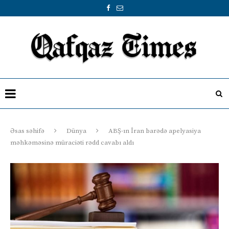
Əsas səhifə
Dünya
ABŞ-ın İran barədə apelyasiya
məhkəməsinə müraciəti rədd cavabı aldı