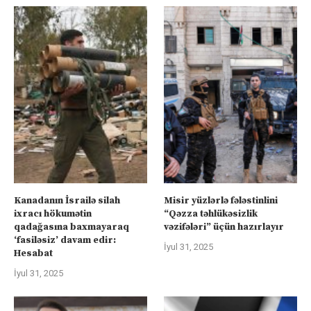
Kanadanın İsrailə silah
Misir yüzlərlə fələstinlini
ixracı hökumətin
“Qəzza təhlükəsizlik
qadağasına baxmayaraq
vəzifələri” üçün hazırlayır
‘fasiləsiz’ davam edir:
İyul 31, 2025
Hesabat
İyul 31, 2025