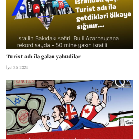
Turist adı ilə gələn yəhudilər
İyul 25, 2025