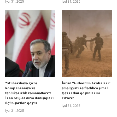
İyul 31, 2025
İyul 31, 2025
“Müharibəyə görə
İsrail “Gideonun Arabaları”
kompensasiya və
əməliyyatı zəiflədikcə şimal
təhlükəsizlik zəmanətləri”:
Qəzzadan qoşunlarını
İran ABŞ-la nüvə danışıqları
çıxarır
üçün şərtlər qoyur
İyul 31, 2025
İyul 31, 2025