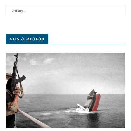
Search
SON ƏLAVƏLƏR