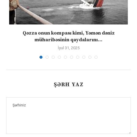
”
Qəzza onun kompası kimi, Yəmən dəniz
S
müharibəsinin qaydalarını...
İyul 31, 2025
ŞƏRH YAZ