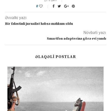
0 şərh
0
Əvvəlki yazı
Bir fələstinli jurnalist həbsə məhkum oldu
Növbəti yazı
Smartfon adapterinə görə evi yandı
ƏLAQƏLI POSTLAR