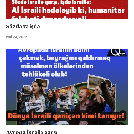
Sözdə və işdə
İyul 24, 2025
Avropa İsrailə qarşı