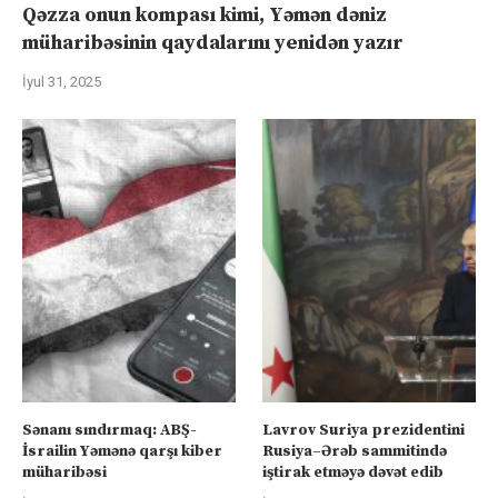
Qəzza onun kompası kimi, Yəmən dəniz
müharibəsinin qaydalarını yenidən yazır
İyul 31, 2025
Sənanı sındırmaq: ABŞ-
Lavrov Suriya prezidentini
İsrailin Yəmənə qarşı kiber
Rusiya–Ərəb sammitində
müharibəsi
iştirak etməyə dəvət edib