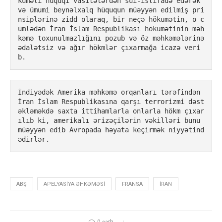
kuməti hüquqi vasitələrdən sui-istifadə edərək 
və ümumi beynəlxalq hüququn müəyyən edilmiş pri
nsiplərinə zidd olaraq, bir neçə hökumətin, o c
ümlədən İran İslam Respublikası hökumətinin məh
kəmə toxunulmazlığını pozub və öz məhkəmələrinə 
ədalətsiz və ağır hökmlər çıxarmağa icazə veri
b.
İndiyədək Amerika məhkəmə orqanları tərəfindən 
İran İslam Respublikasına qarşı terrorizmi dəst
əkləməkdə saxta ittihamlarla onlarla hökm çıxar
ılıb ki, amerikalı ərizəçilərin vəkilləri bunu 
müəyyən edib Avropada həyata keçirmək niyyətind
ədirlər.
ABŞ
APELYASIYA ƏHKƏMƏSI
FRANSA
IRAN