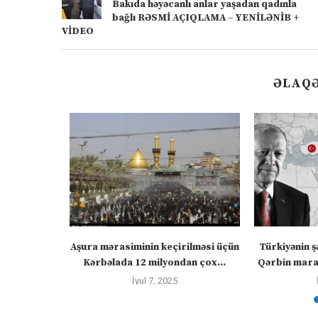
Bakıda həyəcanlı anlar yaşadan qadınla
bağlı RƏSMİ AÇIQLAMA – YENİLƏNİB +
VİDEO
ƏLAQƏ
” – video
Aşura mərasiminin keçirilməsi üçün
Türkiyənin ş
Kərbəlada 12 milyondan çox...
Qərbin maraq
İyul 7, 2025