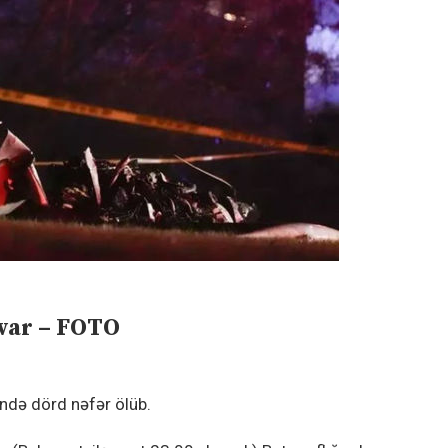
 var – FOTO
ində dörd nəfər ölüb.