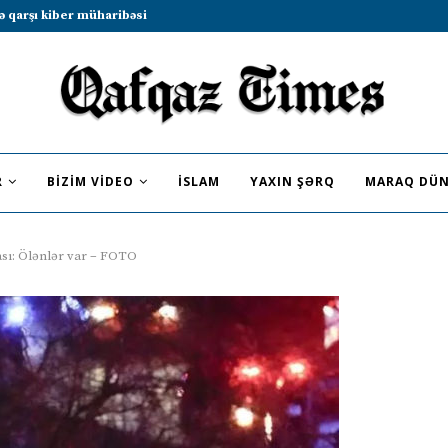
b sammitində iştirak etməyə dəvət...
R
BIZIM VIDEO
İSLAM
YAXIN ŞƏRQ
MARAQ DÜN
sı: Ölənlər var – FOTO