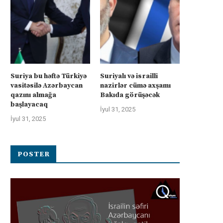
Suriya bu həftə Türkiyə
Suriyalı və israilli
vasitəsilə Azərbaycan
nazirlər cümə axşamı
qazını almağa
Bakıda görüşəcək
başlayacaq
İyul 31, 2025
İyul 31, 2025
POSTER