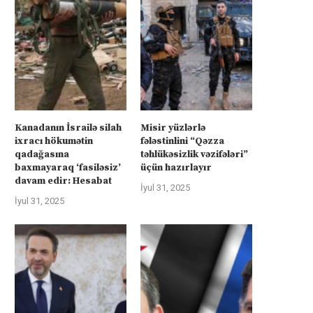
Kanadanın İsrailə silah
Misir yüzlərlə
ixracı hökumətin
fələstinlini “Qəzza
qadağasına
təhlükəsizlik vəzifələri”
baxmayaraq ‘fasiləsiz’
üçün hazırlayır
davam edir: Hesabat
İyul 31, 2025
İyul 31, 2025