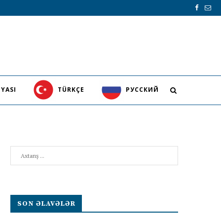
YASI
TÜRKÇE
PУССКИЙ
Search
SON ƏLAVƏLƏR