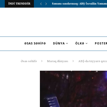
İNDİ TRENDDİR
Lavrov Suriya prezidentini Rusiya–Ərə
ƏSAS SƏHIFƏ
DÜNYA
ÖLKƏ
POSTE
Əsas səhifə
Maraq dünyası
ABŞ-da təyyarə qəza