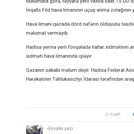
Məlumata görə, təyyarə yerli vaxtla saat 15:00-da
İnqalls Fild hava limanının uçuş-enmə zolağının 
Hava limanı qəzada dörd nəfərin öldüyünü təsdi
məlumat verməyib.
Hadisə yerinə yerli fövqəladə hallar xidmətinin 
xidməti hava limanında işləyir.
Qəzanın səbəbi məlum deyil. Hadisə Federal Avias
Hərəkətinin Təhlükəsizliyi İdarəsi tərəfindən araşd
0 şərh
Əvvəlki yazı