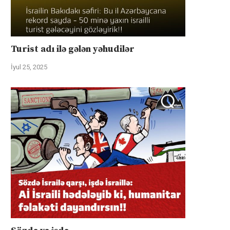
Turist adı ilə gələn yəhudilər
İyul 25, 2025