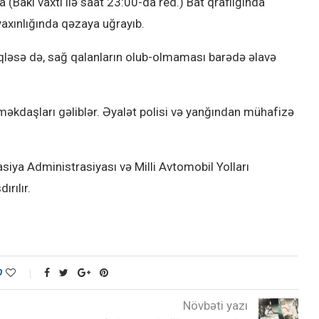
 (Bakı vaxtı ilə saat 23:00-da red.) Bat qraflığında
yaxınlığında qəzaya uğrayıb.
qləsə də, sağ qalanların olub-olmaması barədə əlavə
əməkdaşları gəliblər. Əyalət polisi və yanğından mühafizə
iya Administrasiyası və Milli Avtomobil Yolları
ırılır.
0
Növbəti yazı