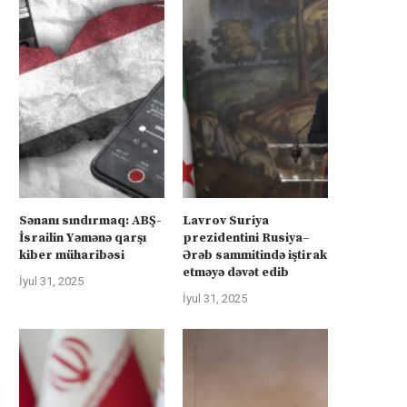
Sənanı sındırmaq: ABŞ-
Lavrov Suriya
İsrailin Yəmənə qarşı
prezidentini Rusiya–
kiber müharibəsi
Ərəb sammitində iştirak
etməyə dəvət edib
İyul 31, 2025
İyul 31, 2025