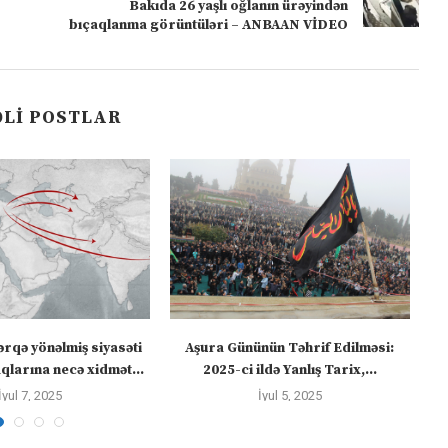
Bakıda 26 yaşlı oğlanın ürəyindən
bıçaqlanma görüntüləri – ANBAAN VİDEO
LI POSTLAR
ərqə yönəlmiş siyasəti
Aşura Gününün Təhrif Edilməsi:
Tü
larına necə xidmət...
2025-ci ildə Yanlış Tarix,...
İyul 7, 2025
İyul 5, 2025