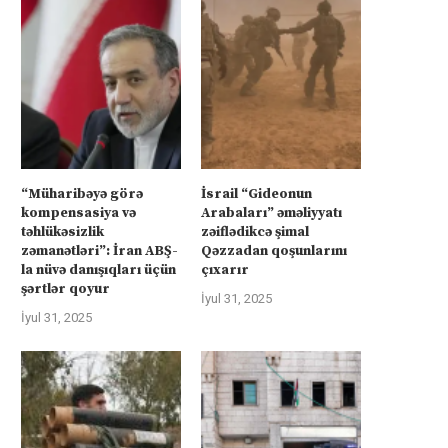
“Müharibəyə görə
İsrail “Gideonun
kompensasiya və
Arabaları” əməliyyatı
təhlükəsizlik
zəiflədikcə şimal
zəmanətləri”: İran ABŞ-
Qəzzadan qoşunlarını
la nüvə danışıqları üçün
çıxarır
şərtlər qoyur
İyul 31, 2025
İyul 31, 2025
rkiyə Afrikanın neft və qazına can
Türkiyə Afrikanın neft və qazın
atır –...
atır –...
İyul 4, 2025
İyul 4, 2025