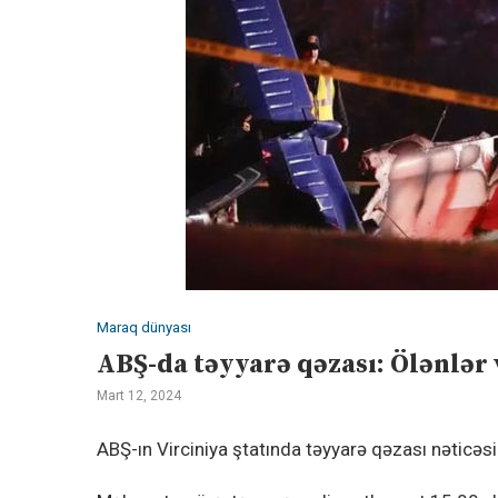
Maraq dünyası
ABŞ-da təyyarə qəzası: Ölənlər
Mart 12, 2024
ABŞ-ın Virciniya ştatında təyyarə qəzası nəticəs