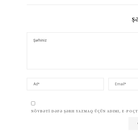
Ş
NÖVBƏTI DƏFƏ ŞƏRH YAZMAQ ÜÇÜN ADIMI, E-POÇT