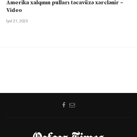
Amerika xalqının pulları təcavüzə xərclənir –
Video
İyul 21, 2025