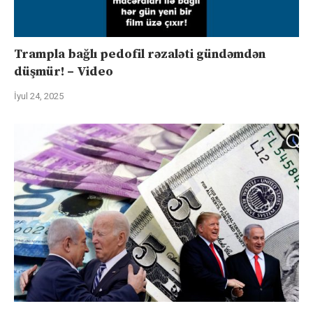
Trampla bağlı pedofil rəzaləti gündəmdən
düşmür! – Video
İyul 24, 2025