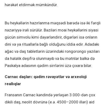
hərəkət etdirmək mümkündür.
Bu heykəllərin hazırlanma məqsədi barədə isə iki fərqli
nəzəriyyə irəli sürülür. Bəziləri moai heykəllərini siyasi
gücün simvolu kimi dəyərləndirir, digərləri isə onların
dini və ya rituallarla bağlı olduğunu iddia edir. Adadakı
ağac və daş tabletlərin üzərindəki rongorongo yazıları
da hələlik deşifrə olunmayıb və bu mətnlər bəlkə də
Paskalya adasının qədim sirrlərini üzə çıxara bilər.
Carnac daşları: qədim rəvayətlər və arxeoloji
reallıqlar
Fransanın Carnac kəndində yerləşən 3.000-dən çox
dikili daş, neolit dövrünə (e.ə. 4500–2000 illəri) aid