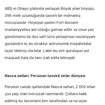
ABŞ-ın Ohayo ştatında yerləşən Böyük yılan höyüyü,
396 metr uzunluğunda təsvirli bir memarlıq
möcüzəsidir. Höyüyün qədim Fort Ancient
mədəniyyətinə aid olduğu güman edilir və onun yaz
gündönümü ilə düz xətt üzrə yerləşməsi nəzəriyyəni
gücləndirir ki, bu struktur astronomik müşahidələr
üçün tikilmiş ola bilər. Lakin bu sirli quruluşun əsl
məqsədi hələ də tam izah edilə bilməyib.
Nasca xətləri: Perunun təsvirli sirlər dünyası
Perunun cənub-qərbindəki Nasca xətləri, 2.000 ildən
çox yaşı olan möcüzəli rəsmlərdir. Çöllərə həkk
edilmiş bu təsvirlərin kim tərəfindən və nə üçün