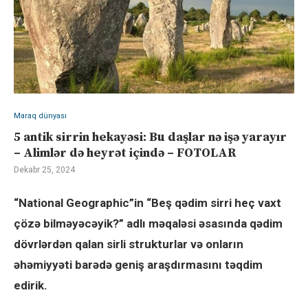
Maraq dünyası
5 antik sirrin hekayəsi: Bu daşlar nə işə yarayır
– Alimlər də heyrət içində – FOTOLAR
Dekabr 25, 2024
“National Geographic”in “Beş qədim sirri heç vaxt
çözə bilməyəcəyik?” adlı məqaləsi əsasında qədim
dövrlərdən qalan sirli strukturlar və onların
əhəmiyyəti barədə geniş araşdırmasını təqdim
edirik.