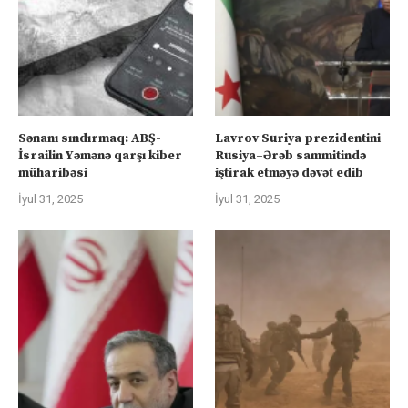
Sənanı sındırmaq: ABŞ-
Lavrov Suriya prezidentini
İsrailin Yəmənə qarşı kiber
Rusiya–Ərəb sammitində
müharibəsi
iştirak etməyə dəvət edib
İyul 31, 2025
İyul 31, 2025