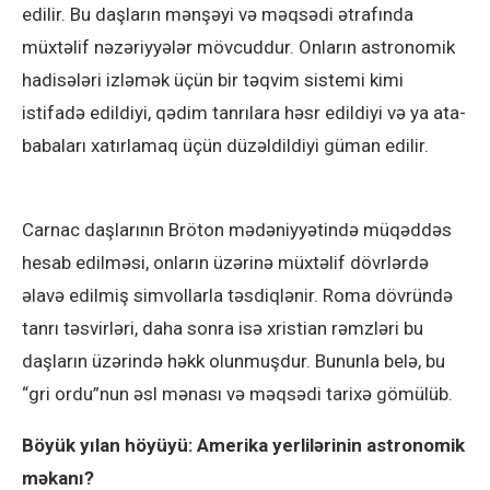
edilir. Bu daşların mənşəyi və məqsədi ətrafında
müxtəlif nəzəriyyələr mövcuddur. Onların astronomik
hadisələri izləmək üçün bir təqvim sistemi kimi
istifadə edildiyi, qədim tanrılara həsr edildiyi və ya ata-
babaları xatırlamaq üçün düzəldildiyi güman edilir.
Carnac daşlarının Bröton mədəniyyətində müqəddəs
hesab edilməsi, onların üzərinə müxtəlif dövrlərdə
əlavə edilmiş simvollarla təsdiqlənir. Roma dövründə
tanrı təsvirləri, daha sonra isə xristian rəmzləri bu
daşların üzərində həkk olunmuşdur. Bununla belə, bu
“gri ordu”nun əsl mənası və məqsədi tarixə gömülüb.
Böyük yılan höyüyü: Amerika yerlilərinin astronomik
məkanı?