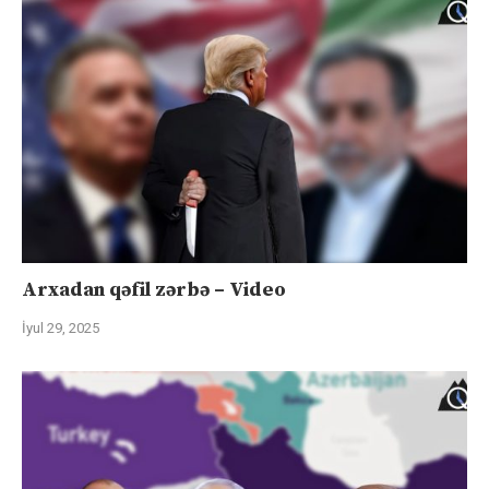
Arxadan qəfil zərbə – Video
İyul 29, 2025