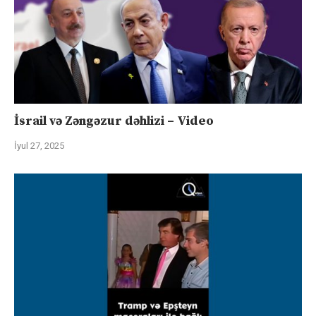
İsrail və Zəngəzur dəhlizi – Video
İyul 27, 2025