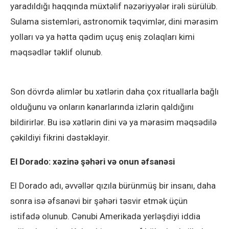
yaradıldığı haqqında müxtəlif nəzəriyyələr irəli sürülüb.
Sulama sistemləri, astronomik təqvimlər, dini mərasim
yolları və ya hətta qədim uçuş eniş zolaqları kimi
məqsədlər təklif olunub.
Son dövrdə alimlər bu xətlərin daha çox rituallarla bağlı
olduğunu və onların kənarlarında izlərin qaldığını
bildirirlər. Bu isə xətlərin dini və ya mərasim məqsədilə
çəkildiyi fikrini dəstəkləyir.
El Dorado: xəzinə şəhəri və onun əfsanəsi
El Dorado adı, əvvəllər qızıla bürünmüş bir insanı, daha
sonra isə əfsanəvi bir şəhəri təsvir etmək üçün
istifadə olunub. Cənubi Amerikada yerləşdiyi iddia