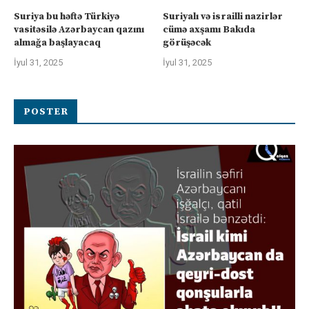
Suriya bu həftə Türkiyə
Suriyalı və israilli nazirlər
vasitəsilə Azərbaycan qazını
cümə axşamı Bakıda
almağa başlayacaq
görüşəcək
İyul 31, 2025
İyul 31, 2025
POSTER