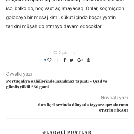
isə, bəlkə də, heç vaxt açılmayacaq. Onlar, keçmişdən
gələcəyə bir mesaj kimi, sükut içində bəşəriyyətin
tarixini müşahidə etməyə davam edəcəklər.
0 şərh
0
Əvvəlki yazı
Portuqaliya sahillərində inanılmaz tapıntı – Qızıl və
gümüş yüklü 250 gəmi
Növbəti yazı
Son üç il ərzində dünyada təyyarə qəzalarının
STATİSTİKASI
ƏLAQƏLI POSTLAR