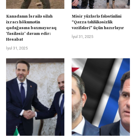
Kanadanın İsrailə silah
Misir yüzlərlə fələstinlini
ixracı hökumətin
“Qəzza təhlükəsizlik
qadağasına baxmayaraq
vəzifələri” üçün hazırlayır
‘fasiləsiz’ davam edir:
İyul 31, 2025
Hesabat
İyul 31, 2025