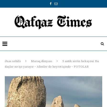
Əsas səhifə
Maraq dünyası
5 antik sirrin hekayəsi: Bu
daşlar nə işə yarayır – Alimlər də heyrət içində – FOTOLAR