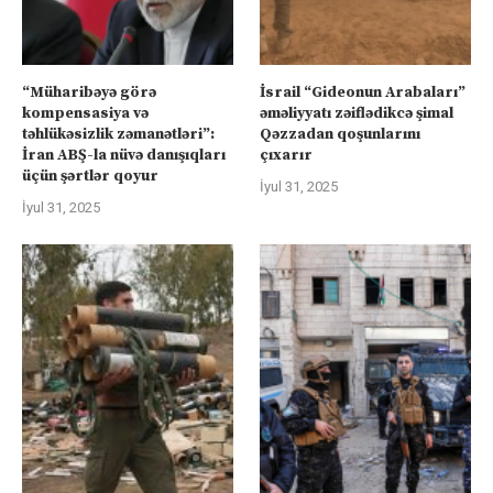
“Müharibəyə görə
İsrail “Gideonun Arabaları”
kompensasiya və
əməliyyatı zəiflədikcə şimal
təhlükəsizlik zəmanətləri”:
Qəzzadan qoşunlarını
İran ABŞ-la nüvə danışıqları
çıxarır
üçün şərtlər qoyur
İyul 31, 2025
İyul 31, 2025