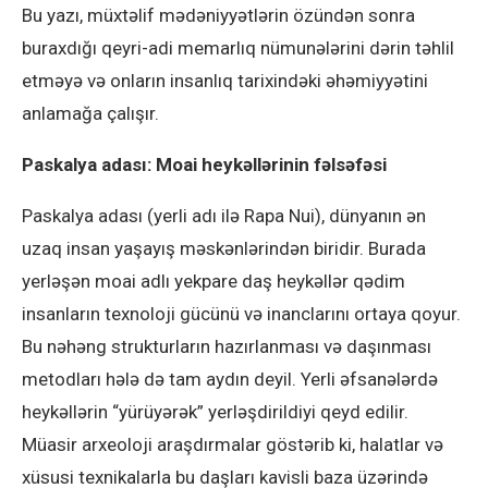
Bu yazı, müxtəlif mədəniyyətlərin özündən sonra
buraxdığı qeyri-adi memarlıq nümunələrini dərin təhlil
etməyə və onların insanlıq tarixindəki əhəmiyyətini
anlamağa çalışır.
Paskalya adası: Moai heykəllərinin fəlsəfəsi
Paskalya adası (yerli adı ilə Rapa Nui), dünyanın ən
uzaq insan yaşayış məskənlərindən biridir. Burada
yerləşən moai adlı yekpare daş heykəllər qədim
insanların texnoloji gücünü və inanclarını ortaya qoyur.
Bu nəhəng strukturların hazırlanması və daşınması
metodları hələ də tam aydın deyil. Yerli əfsanələrdə
heykəllərin “yürüyərək” yerləşdirildiyi qeyd edilir.
Müasir arxeoloji araşdırmalar göstərib ki, halatlar və
xüsusi texnikalarla bu daşları kavisli baza üzərində