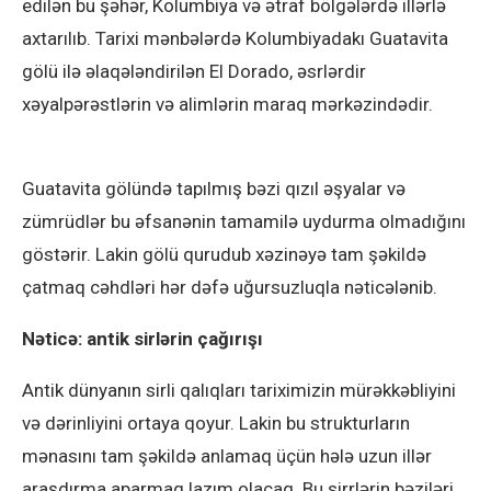
edilən bu şəhər, Kolumbiya və ətraf bölgələrdə illərlə
axtarılıb. Tarixi mənbələrdə Kolumbiyadakı Guatavita
gölü ilə əlaqələndirilən El Dorado, əsrlərdir
xəyalpərəstlərin və alimlərin maraq mərkəzindədir.
Guatavita gölündə tapılmış bəzi qızıl əşyalar və
zümrüdlər bu əfsanənin tamamilə uydurma olmadığını
göstərir. Lakin gölü qurudub xəzinəyə tam şəkildə
çatmaq cəhdləri hər dəfə uğursuzluqla nəticələnib.
Nəticə: antik sirlərin çağırışı
Antik dünyanın sirli qalıqları tariximizin mürəkkəbliyini
və dərinliyini ortaya qoyur. Lakin bu strukturların
mənasını tam şəkildə anlamaq üçün hələ uzun illər
araşdırma aparmaq lazım olacaq. Bu sirrlərin bəziləri