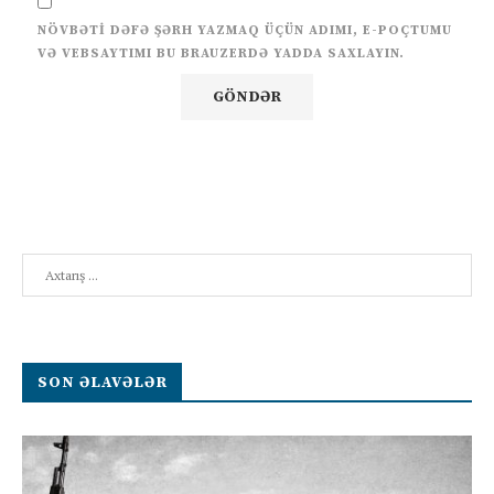
NÖVBƏTI DƏFƏ ŞƏRH YAZMAQ ÜÇÜN ADIMI, E-POÇTUMU
VƏ VEBSAYTIMI BU BRAUZERDƏ YADDA SAXLAYIN.
Search
SON ƏLAVƏLƏR