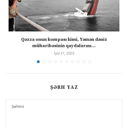
”
Qəzza onun kompası kimi, Yəmən dəniz
S
müharibəsinin qaydalarını...
İyul 31, 2025
ŞƏRH YAZ