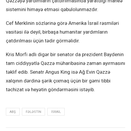
Qəzzəyə yardımların çatdırılmasında yaratdığı maneə
sistemini himayə etməsi qəbulolunmazdır.
Cef Merklinin sözlərinə görə Amerika İsrail rəsmiləri
vasitəsi ilə deyil, birbaşa humanitar yardımların
çatdırılması üçün tədir görməlidir.
Kris Morfi adlı digər bir senator da prezident Baydenin
tam ciddiyyətlə Qəzzə müharibəsinə zaman ayırmasını
təklif edib. Senatr Angus King isə Ağ Evin Qəzzə
xalqının dərdinə şərik çıxmaq üçün bir gəmi tibbi
təchizat və heyətin göndərməsini istəyib.
ABŞ
FƏLƏSTIN
ISRAIL