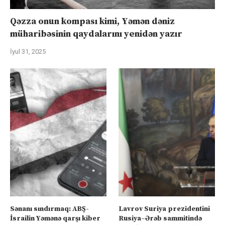
Qəzza onun kompası kimi, Yəmən dəniz
müharibəsinin qaydalarını yenidən yazır
İyul 31, 2025
Sənanı sındırmaq: ABŞ-
Lavrov Suriya prezidentini
İsrailin Yəmənə qarşı kiber
Rusiya–Ərəb sammitində