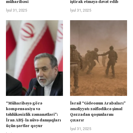
müharibəsi
iştirak etməyə dəvət edib
İyul 31, 2025
İyul 31, 2025
“Müharibəyə görə
İsrail “Gideonun Arabaları”
kompensasiya və
əməliyyatı zəiflədikcə şimal
təhlükəsizlik zəmanətləri”:
Qəzzadan qoşunlarını
İran ABŞ-la nüvə danışıqları
çıxarır
üçün şərtlər qoyur
İyul 31, 2025