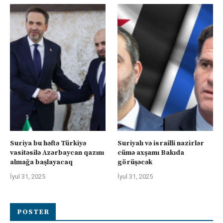
Suriya bu həftə Türkiyə
Suriyalı və israilli nazirlər
vasitəsilə Azərbaycan qazını
cümə axşamı Bakıda
almağa başlayacaq
görüşəcək
İyul 31, 2025
İyul 31, 2025
POSTER