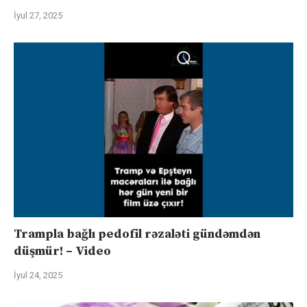
İyul 27, 2025
Trampla bağlı pedofil rəzaləti gündəmdən
düşmür! – Video
İyul 24, 2025