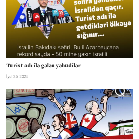
Turist adı ilə gələn yəhudilər
İyul 25, 2025