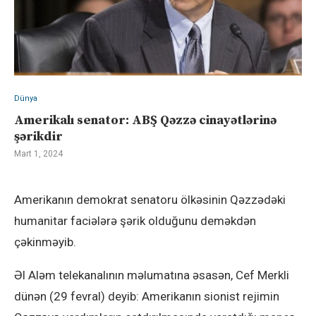
Dünya
Amerikalı senator: ABŞ Qəzzə cinayətlərinə
şərikdir
Mart 1, 2024
Amerikanın demokrat senatoru ölkəsinin Qəzzədəki
humanitar faciələrə şərik olduğunu deməkdən
çəkinməyib.
Əl Aləm telekanalının məlumatına əsasən, Cef Merkli
dünən (29 fevral) deyib: Amerikanın sionist rejimin