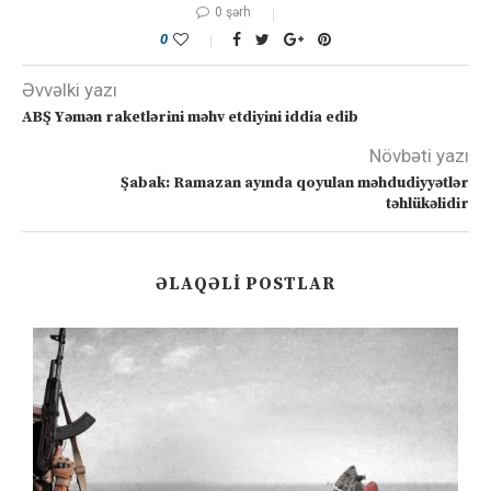
0 şərh
0
Əvvəlki yazı
ABŞ Yəmən raketlərini məhv etdiyini iddia edib
Növbəti yazı
Şabak: Ramazan ayında qoyulan məhdudiyyətlər
təhlükəlidir
ƏLAQƏLI POSTLAR