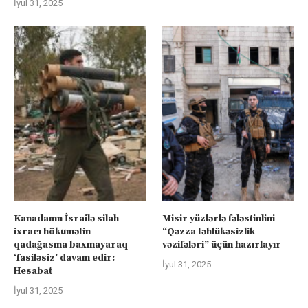
İyul 31, 2025
Kanadanın İsrailə silah
Misir yüzlərlə fələstinlini
ixracı hökumətin
“Qəzza təhlükəsizlik
qadağasına baxmayaraq
vəzifələri” üçün hazırlayır
‘fasiləsiz’ davam edir:
İyul 31, 2025
Hesabat
İyul 31, 2025