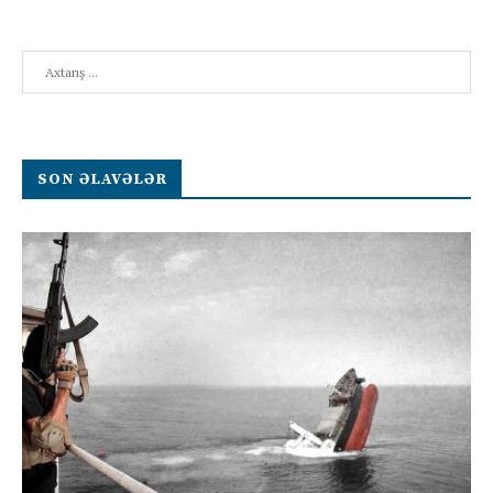
Search
SON ƏLAVƏLƏR