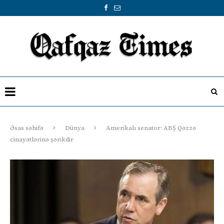
Əsas səhifə
Dünya
Amerikalı senator: ABŞ Qəzzə
cinayətlərinə şərikdir