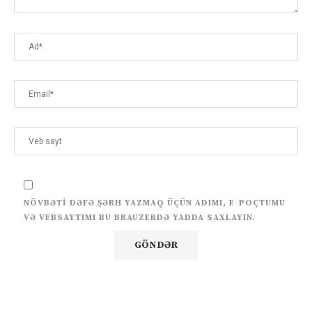
NÖVBƏTI DƏFƏ ŞƏRH YAZMAQ ÜÇÜN ADIMI, E-POÇTUMU
VƏ VEBSAYTIMI BU BRAUZERDƏ YADDA SAXLAYIN.