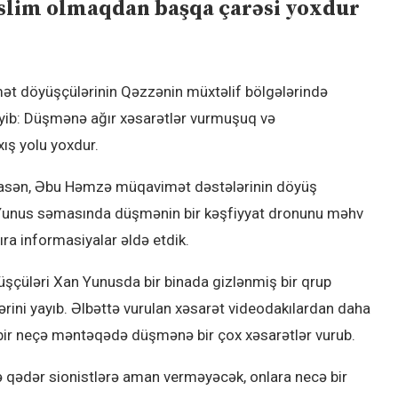
slim olmaqdan başqa çarəsi yoxdur
ət döyüşçülərinin Qəzzənin müxtəlif bölgələrində
deyib: Düşmənə ağır xəsarətlər vurmuşuq və
ış yolu yoxdur.
sasən, Əbu Həmzə müqavimət dəstələrinin döyüş
n Yunus səmasında düşmənin bir kəşfiyyat dronunu məhv
ra informasiyalar əldə etdik.
çüləri Xan Yunusda bir binada gizlənmiş bir qrup
ini yayıb. Əlbəttə vurulan xəsarət videodakılardan daha
ir neçə məntəqədə düşmənə bir çox xəsarətlər vurub.
ədər sionistlərə aman verməyəcək, onlara necə bir