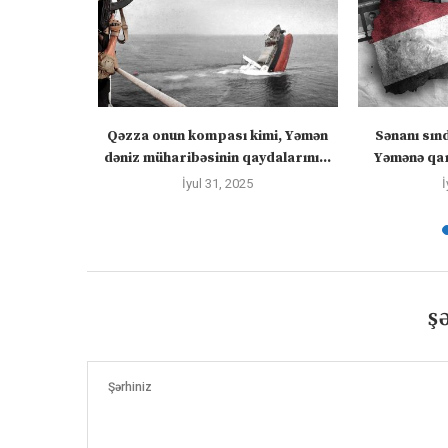
zirlər cümə
Qəzza onun kompası kimi, Yəmən
Sənanı sın
əcək:...
dəniz müharibəsinin qaydalarını...
Yəmənə qar
İyul 31, 2025
İ
Ş