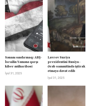
Sənanı sındırmaq: ABŞ-
Lavrov Suriya
İsrailin Yəmənə qarşı
prezidentini Rusiya–
kiber müharibəsi
Ərəb sammitində iştirak
etməyə dəvət edib
İyul 31, 2025
İyul 31, 2025