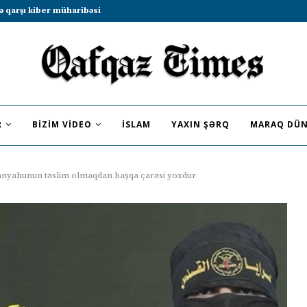
b sammitində iştirak etməyə dəvət...
R
BIZIM VIDEO
İSLAM
YAXIN ŞƏRQ
MARAQ DÜN
anyahunun təslim olmaqdan başqa çarəsi yoxdur