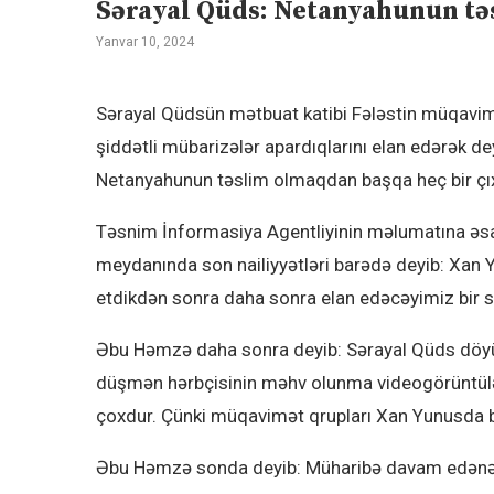
Sərayal Qüds: Netanyahunun tə
Yanvar 10, 2024
Sərayal Qüdsün mətbuat katibi Fələstin müqavim
şiddətli mübarizələr apardıqlarını elan edərək 
Netanyahunun təslim olmaqdan başqa heç bir çıx
Təsnim İnformasiya Agentliyinin məlumatına ə
meydanında son nailiyyətləri barədə deyib: Xa
etdikdən sonra daha sonra elan edəcəyimiz bir sı
Əbu Həmzə daha sonra deyib: Sərayal Qüds döyüş
düşmən hərbçisinin məhv olunma videogörüntülər
çoxdur. Çünki müqavimət qrupları Xan Yunusda b
Əbu Həmzə sonda deyib: Müharibə davam edənə q