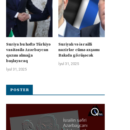
Suriya bu həftə Türkiyə
Suriyalı və israilli
vasitəsilə Azərbaycan
nazirlər cümə axşamı
qazını almağa
Bakıda görüşəcək
başlayacaq
İyul 31, 2025
İyul 31, 2025
POSTER