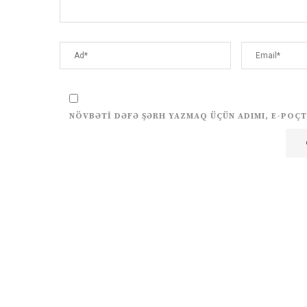
NÖVBƏTI DƏFƏ ŞƏRH YAZMAQ ÜÇÜN ADIMI, E-POÇT