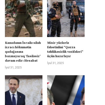
İsrail “Gideonun Arabaları”
Kanadanın İsrailə silah ixra
əməliyyatı zəiflədikcə şimal
hökumətin qadağasına baxma
Qəzzadan qoşunlarını...
‘fasiləsiz’...
Kanadanın İsrailə silah
Misir yüzlərlə
ixracı hökumətin
fələstinlini “Qəzza
İyul 31, 2025
İyul 31, 2025
qadağasına
təhlükəsizlik vəzifələri”
baxmayaraq ‘fasiləsiz’
üçün hazırlayır
davam edir: Hesabat
İyul 31, 2025
İyul 31, 2025