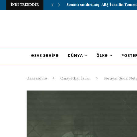
İNDİ TRENDDİR
Lavrov Suriya prezidentini Rusiya–Ərə
ƏSAS SƏHIFƏ
DÜNYA
ÖLKƏ
POSTE
Əsas səhifə
Cinayətkar İsrail
Sərayal Qüds: Net