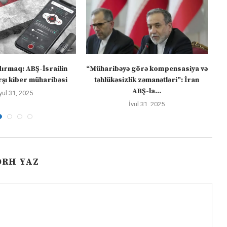
dırmaq: ABŞ-İsrailin
“Müharibəyə görə kompensasiya və
şı kiber müharibəsi
təhlükəsizlik zəmanətləri”: İran
ABŞ-la...
yul 31, 2025
İyul 31, 2025
ƏRH YAZ