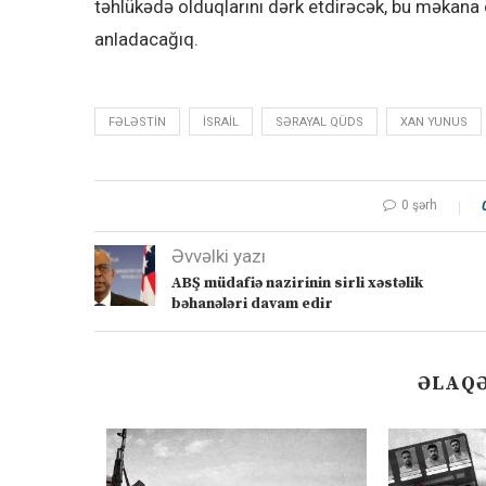
təhlükədə olduqlarını dərk etdirəcək, bu məkana
anladacağıq.
FƏLƏSTIN
ISRAIL
SƏRAYAL QÜDS
XAN YUNUS
0 şərh
Əvvəlki yazı
ABŞ müdafiə nazirinin sirli xəstəlik
bəhanələri davam edir
ƏLAQƏ