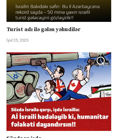
Turist adı ilə gələn yəhudilər
İyul 25, 2025