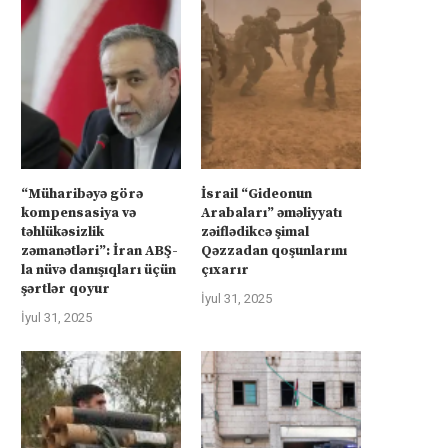
“Müharibəyə görə
İsrail “Gideonun
kompensasiya və
Arabaları” əməliyyatı
təhlükəsizlik
zəiflədikcə şimal
zəmanətləri”: İran ABŞ-
Qəzzadan qoşunlarını
la nüvə danışıqları üçün
çıxarır
şərtlər qoyur
İyul 31, 2025
İyul 31, 2025