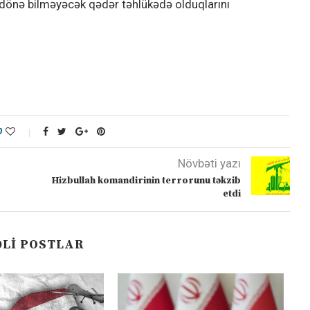
 dönə bilməyəcək qədər təhlükədə olduqlarını
0
Növbəti yazı
Hizbullah komandirinin terrorunu təkzib
etdi
LI POSTLAR