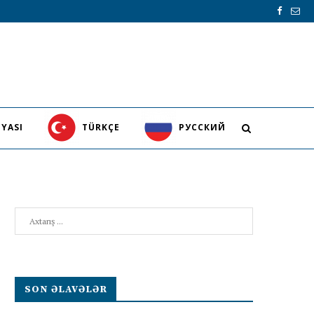
YASI
TÜRKÇE
PУССКИЙ
Search
SON ƏLAVƏLƏR