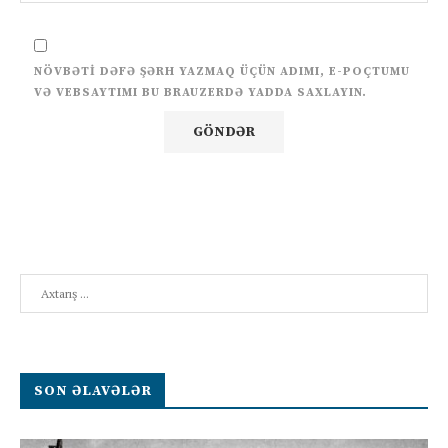
NÖVBƏTI DƏFƏ ŞƏRH YAZMAQ ÜÇÜN ADIMI, E-POÇTUMU
VƏ VEBSAYTIMI BU BRAUZERDƏ YADDA SAXLAYIN.
Search
SON ƏLAVƏLƏR