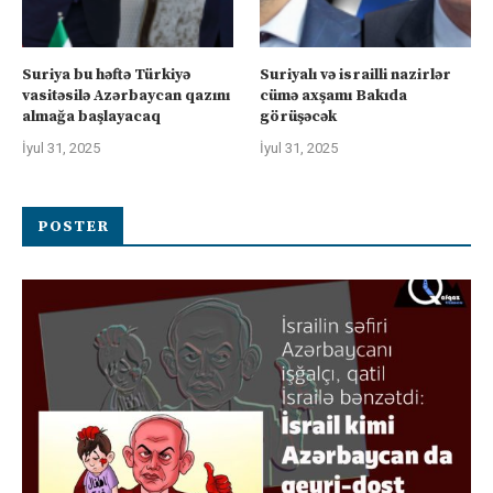
Suriya bu həftə Türkiyə
Suriyalı və israilli nazirlər
vasitəsilə Azərbaycan qazını
cümə axşamı Bakıda
almağa başlayacaq
görüşəcək
İyul 31, 2025
İyul 31, 2025
POSTER