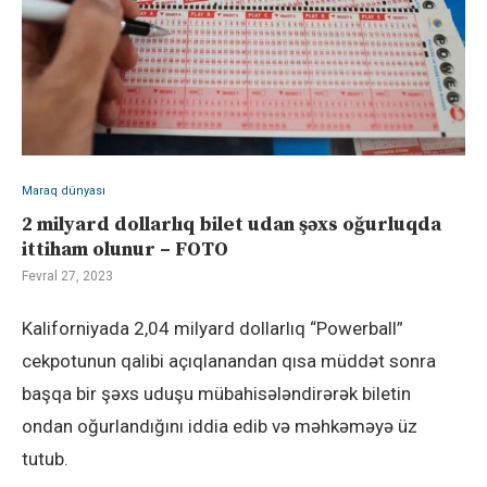
Maraq dünyası
2 milyard dollarlıq bilet udan şəxs oğurluqda
ittiham olunur – FOTO
Fevral 27, 2023
Kaliforniyada 2,04 milyard dollarlıq “Powerball”
cekpotunun qalibi açıqlanandan qısa müddət sonra
başqa bir şəxs uduşu mübahisələndirərək biletin
ondan oğurlandığını iddia edib və məhkəməyə üz
tutub.