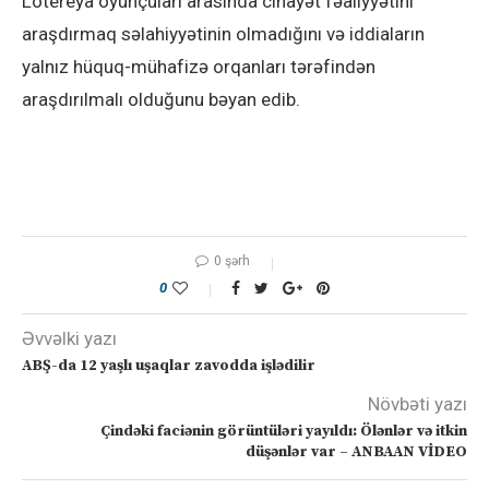
Lotereya oyunçuları arasında cinayət fəaliyyətini
araşdırmaq səlahiyyətinin olmadığını və iddiaların
yalnız hüquq-mühafizə orqanları tərəfindən
araşdırılmalı olduğunu bəyan edib.
0 şərh
0
Əvvəlki yazı
ABŞ-da 12 yaşlı uşaqlar zavodda işlədilir
Növbəti yazı
Çindəki faciənin görüntüləri yayıldı: Ölənlər və itkin
düşənlər var – ANBAAN VİDEO