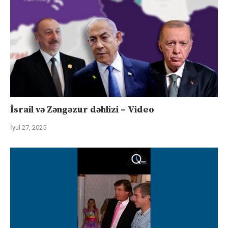
İsrail və Zəngəzur dəhlizi – Video
İyul 27, 2025