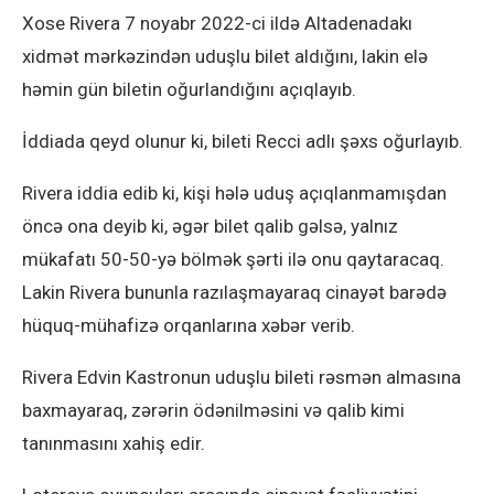
Xose Rivera 7 noyabr 2022-ci ildə Altadenadakı
xidmət mərkəzindən uduşlu bilet aldığını, lakin elə
həmin gün biletin oğurlandığını açıqlayıb.
İddiada qeyd olunur ki, bileti Recci adlı şəxs oğurlayıb.
Rivera iddia edib ki, kişi hələ uduş açıqlanmamışdan
öncə ona deyib ki, əgər bilet qalib gəlsə, yalnız
mükafatı 50-50-yə bölmək şərti ilə onu qaytaracaq.
Lakin Rivera bununla razılaşmayaraq cinayət barədə
hüquq-mühafizə orqanlarına xəbər verib.
Rivera Edvin Kastronun uduşlu bileti rəsmən almasına
baxmayaraq, zərərin ödənilməsini və qalib kimi
tanınmasını xahiş edir.