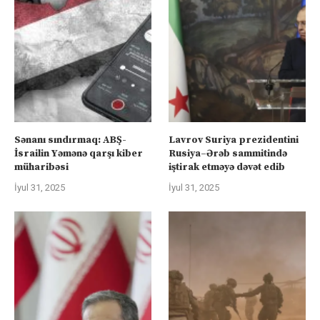
Sənanı sındırmaq: ABŞ-
Lavrov Suriya prezidentini
İsrailin Yəmənə qarşı kiber
Rusiya–Ərəb sammitində
müharibəsi
iştirak etməyə dəvət edib
İyul 31, 2025
İyul 31, 2025