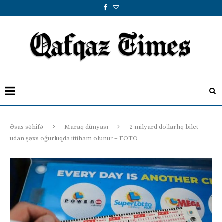
Əsas səhifə
Maraq dünyası
2 milyard dollarlıq bilet
udan şəxs oğurluqda ittiham olunur – FOTO