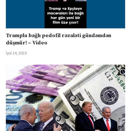
Trampla bağlı pedofil rəzaləti gündəmdən
düşmür! – Video
İyul 24, 2025