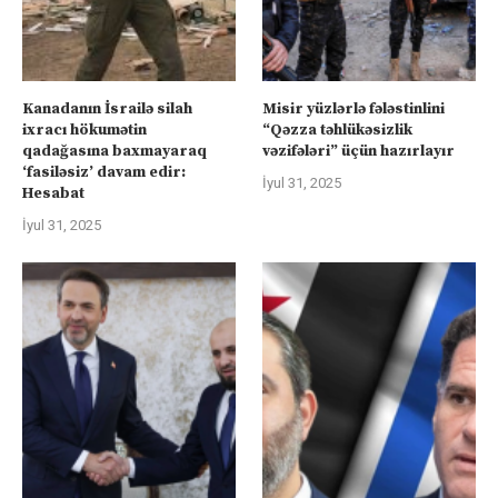
Kanadanın İsrailə silah
Misir yüzlərlə fələstinlini
ixracı hökumətin
“Qəzza təhlükəsizlik
qadağasına baxmayaraq
vəzifələri” üçün hazırlayır
‘fasiləsiz’ davam edir:
İyul 31, 2025
Hesabat
İyul 31, 2025