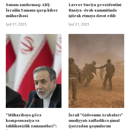
Sənanı sındırmaq: ABŞ-
Lavrov Suriya prezidentini
İsrailin Yəmənə qarşı kiber
Rusiya–Ərəb sammitində
müharibəsi
iştirak etməyə dəvət edib
İyul 31, 2025
İyul 31, 2025
“Müharibəyə görə
İsrail “Gideonun Arabaları”
kompensasiya və
əməliyyatı zəiflədikcə şimal
təhlükəsizlik zəmanətləri”:
Qəzzadan qoşunlarını