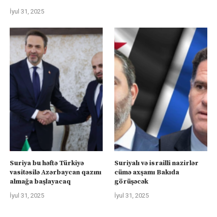
İyul 31, 2025
Suriya bu həftə Türkiyə
Suriyalı və israilli nazirlər
vasitəsilə Azərbaycan qazını
cümə axşamı Bakıda
almağa başlayacaq
görüşəcək
İyul 31, 2025
İyul 31, 2025