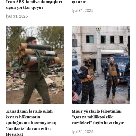
İran ABŞ-la nüvə danışıqları
çıxarır
üçün şərtlər qoyur
İyul 31, 2025
İyul 31, 2025
Kanadanın İsrailə silah
Misir yüzlərlə fələstinlini
ixracı hökumətin
“Qəzza təhlükəsizlik
qadağasına baxmayaraq
vəzifələri” üçün hazırlayır
‘fasiləsiz’ davam edir:
İyul 31, 2025
Hesabat