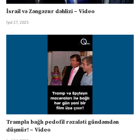
İsrail və Zəngəzur dəhlizi – Video
İyul 27, 2025
Trampla bağlı pedofil rəzaləti gündəmdən
düşmür! – Video