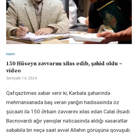
İslam
150 ​Hüseyn zəvvarını xilas edib, şəhid oldu –
video
Sentyabr 14, 2024
Qafqaztimes xəbər verir ki, Kərbəla şəhərində
mehmanxanada baş verən yanğın hadisəsində öz
şücaəti ilə 150 ​​Ərbəin zəvvarını xilas edən Cəlal Əsədi
Bəcnovardi ağır yanıqlar nəticəsində aldığı xəsarətlər
səbəbilə bir neçə saat əvvəl Allahın görüşünə qovuşub.