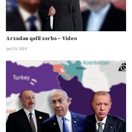
Arxadan qəfil zərbə – Video
İyul 29, 2025