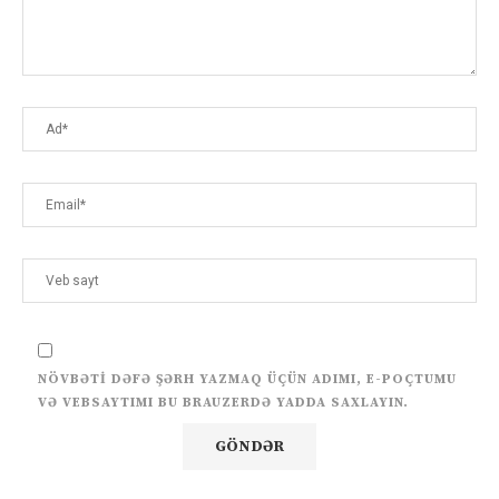
NÖVBƏTI DƏFƏ ŞƏRH YAZMAQ ÜÇÜN ADIMI, E-POÇTUMU
VƏ VEBSAYTIMI BU BRAUZERDƏ YADDA SAXLAYIN.