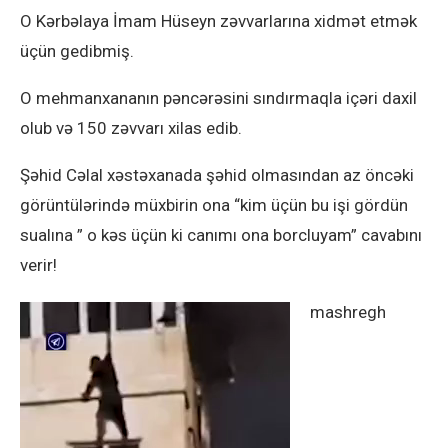
O Kərbəlaya İmam Hüseyn zəvvarlarına xidmət etmək
üçün gedibmiş.
O mehmanxananın pəncərəsini sındırmaqla içəri daxil
olub və 150 zəvvarı xilas edib.
Şəhid Cəlal xəstəxanada şəhid olmasından az öncəki
görüntülərində müxbirin ona “kim üçün bu işi gördün
sualına ” o kəs üçün ki canımı ona borcluyam” cavabını
verir!
mashregh