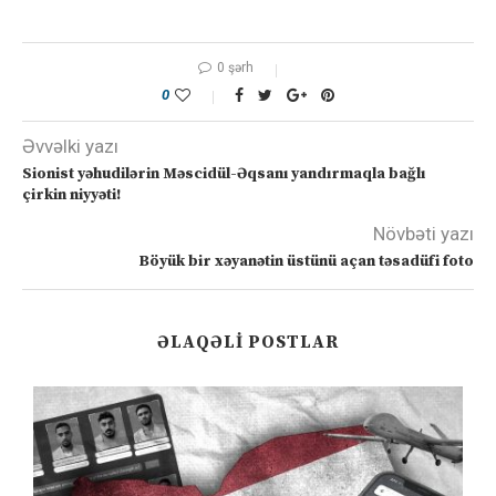
0 şərh
0
Əvvəlki yazı
Sionist yəhudilərin Məscidül-Əqsanı yandırmaqla bağlı
çirkin niyyəti!
Növbəti yazı
Böyük bir xəyanətin üstünü açan təsadüfi foto
ƏLAQƏLI POSTLAR