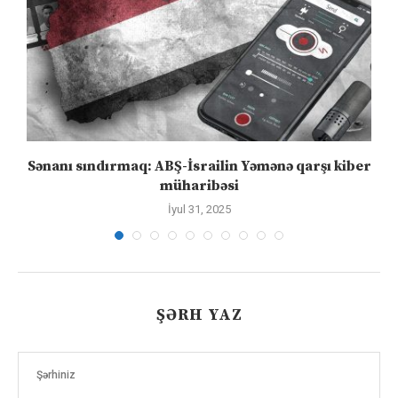
..
Sənanı sındırmaq: ABŞ-İsrailin Yəmənə qarşı kiber
müharibəsi
İyul 31, 2025
ŞƏRH YAZ