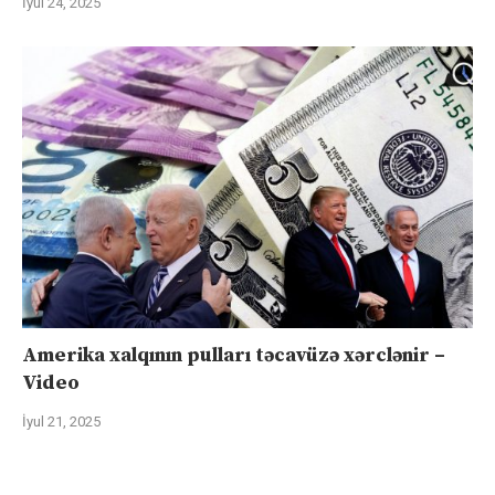
İyul 24, 2025
Amerika xalqının pulları təcavüzə xərclənir –
Video
İyul 21, 2025