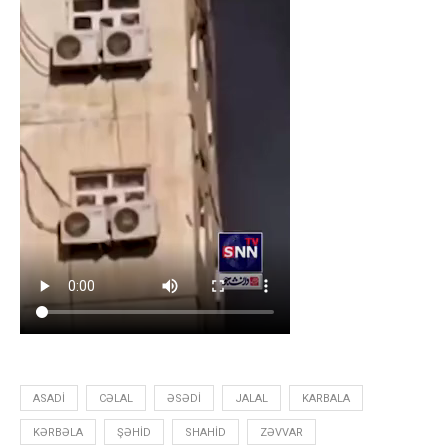
ASADI
CƏLAL
ƏSƏDI
JALAL
KARBALA
KƏRBƏLA
ŞƏHID
SHAHID
ZƏVVAR