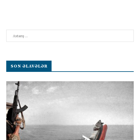
Search
SON ƏLAVƏLƏR