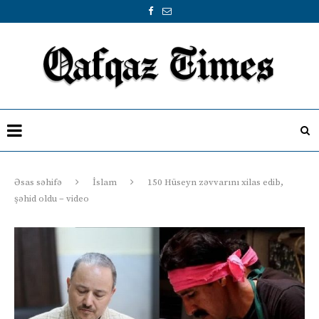
Əsas səhifə
İslam
150 ​Hüseyn zəvvarını xilas edib,
şəhid oldu – video