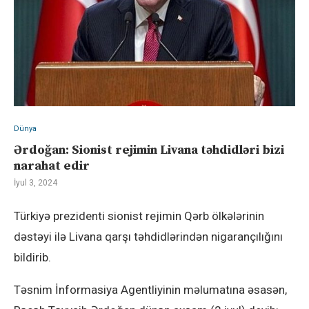
Dünya
Ərdoğan: Sionist rejimin Livana təhdidləri bizi
narahat edir
İyul 3, 2024
Türkiyə prezidenti sionist rejimin Qərb ölkələrinin
dəstəyi ilə Livana qarşı təhdidlərindən nigarançılığını
bildirib.
Təsnim İnformasiya Agentliyinin məlumatına əsasən,