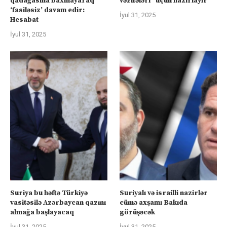
qadağasına baxmayaraq
vəzifələri” üçün hazırlayır
‘fasiləsiz’ davam edir:
İyul 31, 2025
Hesabat
İyul 31, 2025
Suriya bu həftə Türkiyə
Suriyalı və israilli nazirlər
vasitəsilə Azərbaycan qazını
cümə axşamı Bakıda
almağa başlayacaq
görüşəcək
İyul 31, 2025
İyul 31, 2025