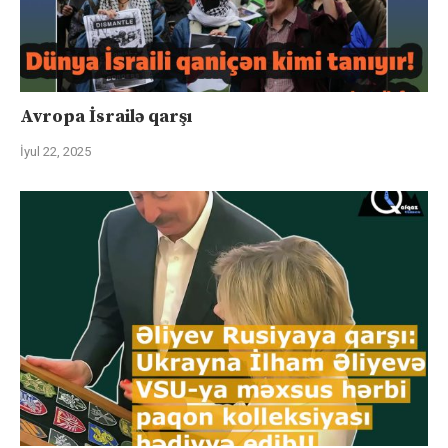
Avropa İsrailə qarşı
İyul 22, 2025