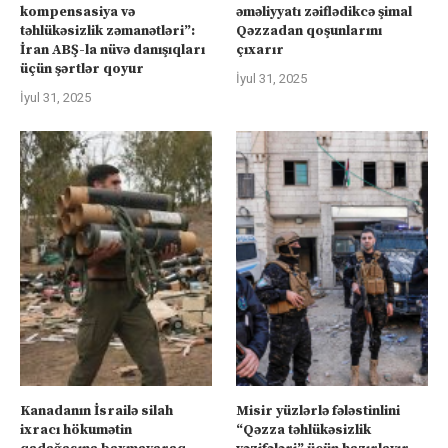
kompensasiya və
əməliyyatı zəiflədikcə şimal
təhlükəsizlik zəmanətləri”:
Qəzzadan qoşunlarını
İran ABŞ-la nüvə danışıqları
çıxarır
üçün şərtlər qoyur
İyul 31, 2025
İyul 31, 2025
Kanadanın İsrailə silah
Misir yüzlərlə fələstinlini
ixracı hökumətin
“Qəzza təhlükəsizlik