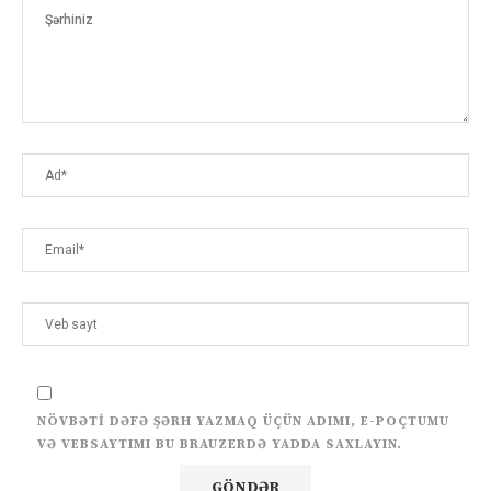
NÖVBƏTI DƏFƏ ŞƏRH YAZMAQ ÜÇÜN ADIMI, E-POÇTUMU
VƏ VEBSAYTIMI BU BRAUZERDƏ YADDA SAXLAYIN.