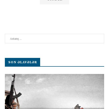
Search
SON ƏLAVƏLƏR