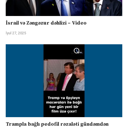
İsrail və Zəngəzur dəhlizi – Video
İyul 27, 2025
Trampla bağlı pedofil rəzaləti gündəmdən