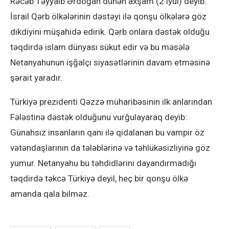
Rəcəb Təyyaib Ərdoğan dünən axşam (2 iyul) deyib:
İsrail Qərb ölkələrinin dəstəyi ilə qonşu ölkələrə göz
dikdiyini müşahidə edirik. Qərb onlara dəstək olduğu
təqdirdə islam dünyası sükut edir və bu məsələ
Netanyahunun işğalçı siyasətlərinin davam etməsinə
şərait yaradır.
Türkiyə prezidenti Qəzzə müharibəsinin ilk anlarından
Fələstinə dəstək olduğunu vurğulayaraq deyib:
Günahsız insanların qanı ilə qidalanan bu vampir öz
vətəndaşlarının da tələblərinə və təhlükəsizliyinə göz
yumur. Netanyahu bu təhdidlərini dayandırmadığı
təqdirdə təkcə Türkiyə deyil, heç bir qonşu ölkə
amanda qala bilməz.