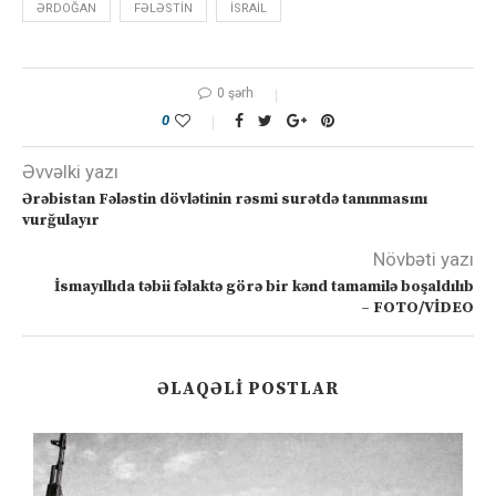
ƏRDOĞAN
FƏLƏSTIN
ISRAIL
0 şərh
0
Əvvəlki yazı
Ərəbistan Fələstin dövlətinin rəsmi surətdə tanınmasını
vurğulayır
Növbəti yazı
İsmayıllıda təbii fəlaktə görə bir kənd tamamilə boşaldılıb
– FOTO/VİDEO
ƏLAQƏLI POSTLAR