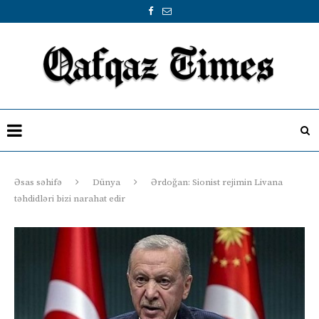
Əsas səhifə
Dünya
Ərdoğan: Sionist rejimin Livana
təhdidləri bizi narahat edir