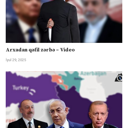
Arxadan qəfil zərbə – Video
İyul 29, 2025