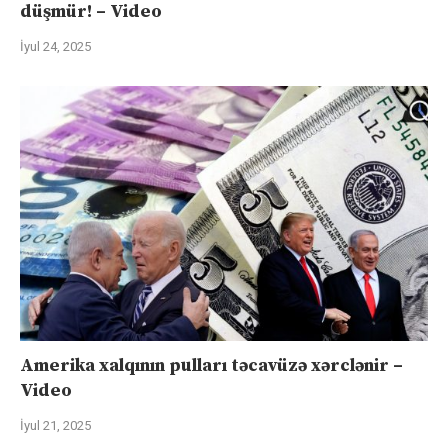
düşmür! – Video
İyul 24, 2025
Amerika xalqının pulları təcavüzə xərclənir –
Video
İyul 21, 2025