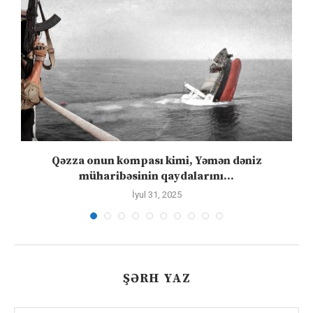
”
Qəzza onun kompası kimi, Yəmən dəniz
S
müharibəsinin qaydalarını...
İyul 31, 2025
ŞƏRH YAZ