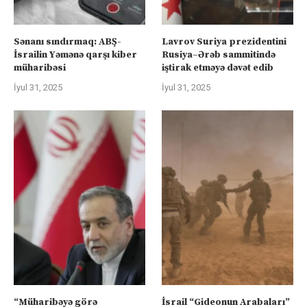
Sənanı sındırmaq: ABŞ-
Lavrov Suriya prezidentini
İsrailin Yəmənə qarşı kiber
Rusiya–Ərəb sammitində
müharibəsi
iştirak etməyə dəvət edib
İyul 31, 2025
İyul 31, 2025
“Müharibəyə görə
İsrail “Gideonun Arabaları”