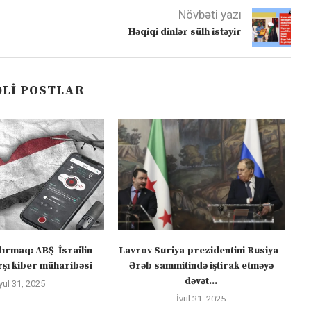
Növbəti yazı
Həqiqi dinlər sülh istəyir
LI POSTLAR
dırmaq: ABŞ-İsrailin
Lavrov Suriya prezidentini Rusiya–
“M
şı kiber müharibəsi
Ərəb sammitində iştirak etməyə
dəvət...
yul 31, 2025
İyul 31, 2025