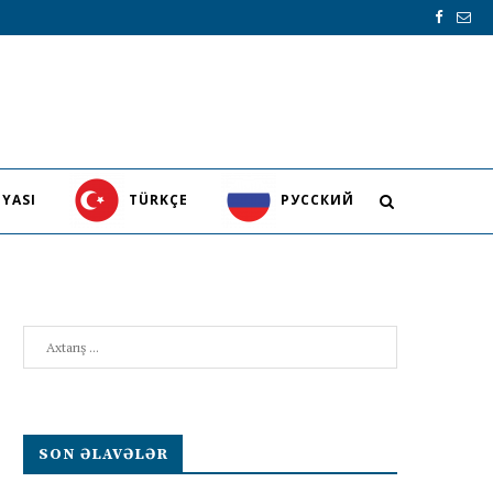
YASI
TÜRKÇE
PУССКИЙ
Search
SON ƏLAVƏLƏR