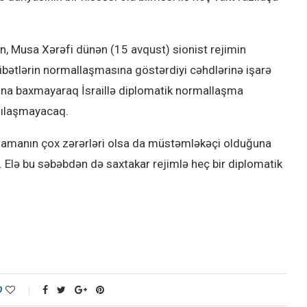
, Musa Xərəfi dünən (15 avqust) sionist rejimin
ibətlərin normallaşmasına göstərdiyi cəhdlərinə işarə
sına baxmayaraq İsraillə diplomatik normallaşma
azılaşmayacaq.
şmamanın çox zərərləri olsa da müstəmləkəçi olduğuna
ır. Elə bu səbəbdən də saxtakar rejimlə heç bir diplomatik
0