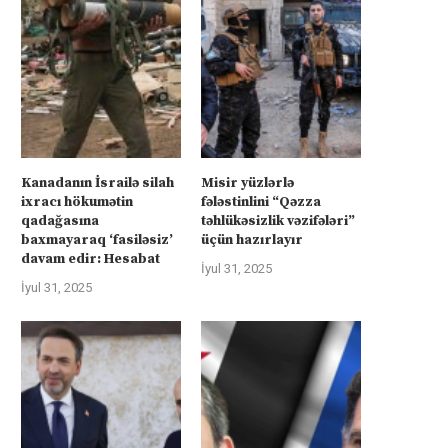
Kanadanın İsrailə silah
Misir yüzlərlə
ixracı hökumətin
fələstinlini “Qəzza
qadağasına
təhlükəsizlik vəzifələri”
baxmayaraq ‘fasiləsiz’
üçün hazırlayır
davam edir: Hesabat
İyul 31, 2025
İyul 31, 2025