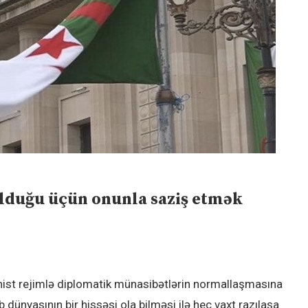
olduğu üçün onunla saziş etmək
onist rejimlə diplomatik münasibətlərin normallaşmasına
 dünyasının bir hissəsi ola bilməsi ilə heç vaxt razılaşa