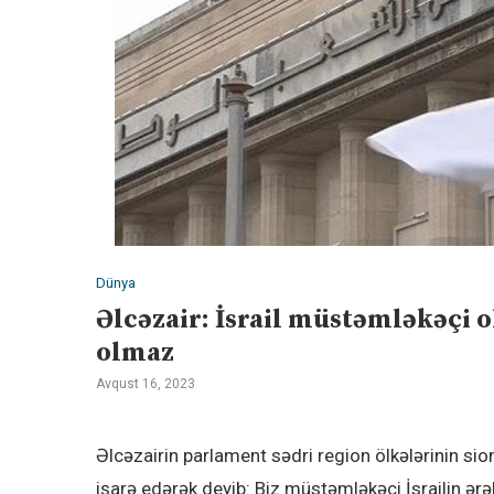
Dünya
Əlcəzair: İsrail müstəmləkəçi 
olmaz
Avqust 16, 2023
Əlcəzairin parlament sədri region ölkələrinin si
işarə edərək deyib: Biz müstəmləkəçi İsrailin ərəb