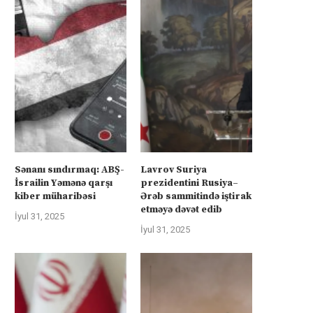
Sənanı sındırmaq: ABŞ-
Lavrov Suriya
İsrailin Yəmənə qarşı
prezidentini Rusiya–
kiber müharibəsi
Ərəb sammitində iştirak
etməyə dəvət edib
İyul 31, 2025
İyul 31, 2025