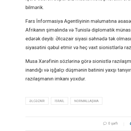
bilmərik.
Fars İnformasiya Agentliyinin məlumatına əsasən
Afrikanın şimalında və Tunislə diplomatik münas
edərək deyib: Əlcəzair siyasi səhnədə tək olma
siyasətini qəbul etmir və heç vaxt sionistlərlə r
Musa Xərəfinin sözlərinə görə sionistlə razıla
inandığı və işğalçı düşmənin batinini yaxşı tanıy
razılaşmanın imkanı yoxdur.
ƏLCƏZAIR
İSRAIL
NORMALLAŞMA
0 şərh