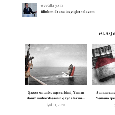
Əvvəlki yazı
Blinken: İrana təzyiqlərə davam
ƏLAQƏ
 “silahları
Qəzza onun kompası kimi, Yəmən
Sənanı sın
zadakı...
dəniz müharibəsinin qaydalarını...
Yəmənə qar
İyul 31, 2025
İ