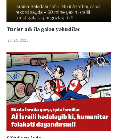
Turist adı ilə gələn yəhudilər
İyul 25, 2025