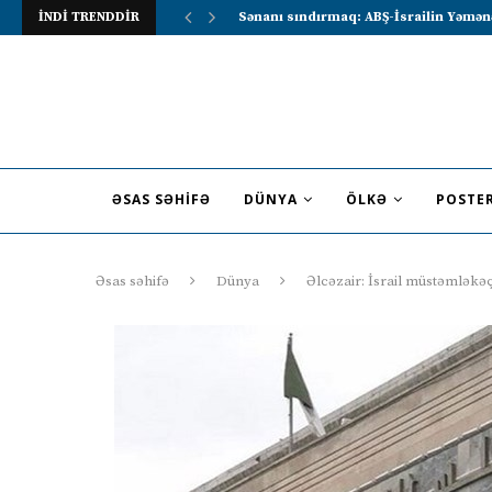
İNDİ TRENDDİR
Lavrov Suriya prezidentini Rusiya–Ərə
ƏSAS SƏHIFƏ
DÜNYA
ÖLKƏ
POSTE
Əsas səhifə
Dünya
Əlcəzair: İsrail müstəmləkə