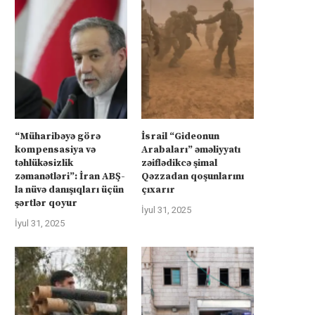
“Müharibəyə görə
İsrail “Gideonun
kompensasiya və
Arabaları” əməliyyatı
təhlükəsizlik
zəiflədikcə şimal
zəmanətləri”: İran ABŞ-
Qəzzadan qoşunlarını
la nüvə danışıqları üçün
çıxarır
şərtlər qoyur
İyul 31, 2025
İyul 31, 2025
üharibəyə görə kompensasiya və
Kanadanın İsrailə silah ixra
təhlükəsizlik zəmanətləri”: İran
hökumətin qadağasına baxma
ABŞ-la...
‘fasiləsiz’...
İyul 31, 2025
İyul 31, 2025