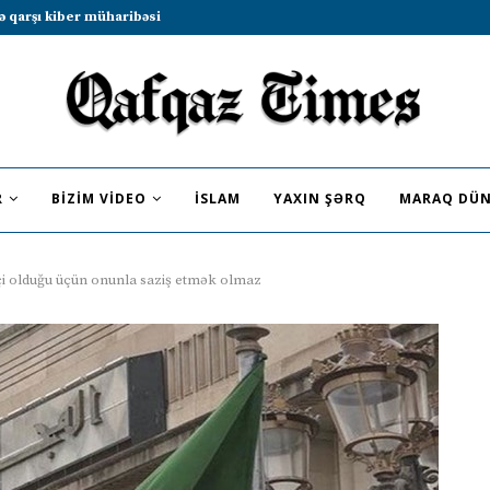
b sammitində iştirak etməyə dəvət...
R
BIZIM VIDEO
İSLAM
YAXIN ŞƏRQ
MARAQ DÜN
çi olduğu üçün onunla saziş etmək olmaz