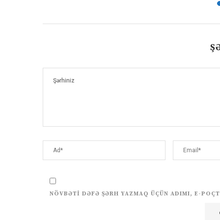
Ş
NÖVBƏTI DƏFƏ ŞƏRH YAZMAQ ÜÇÜN ADIMI, E-POÇT