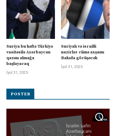
Suriya bu həftə Türkiyə
Suriyalı və israilli
vasitəsilə Azərbaycan
nazirlər cümə axşamı
qazını almağa
Bakıda görüşəcək
başlayacaq
İyul 31, 2025
İyul 31, 2025
POSTER