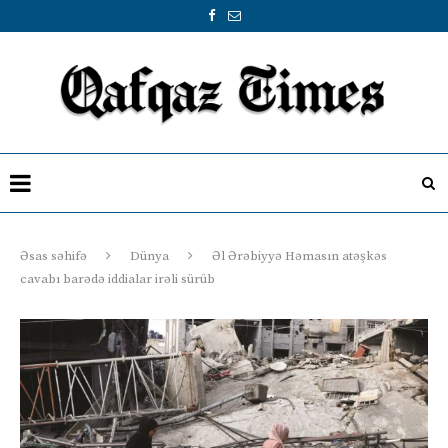
Əsas səhifə
Dünya
Əl Ərəbiyyə Həmasın atəşkəs
cavabı barədə iddialar irəli sürüb