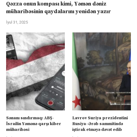
Qəzza onun kompası kimi, Yəmən dəniz
müharibəsinin qaydalarını yenidən yazır
İyul 31, 2025
Sənanı sındırmaq: ABŞ-
Lavrov Suriya prezidentini
İsrailin Yəmənə qarşı kiber
Rusiya–Ərəb sammitində
müharibəsi
iştirak etməyə dəvət edib