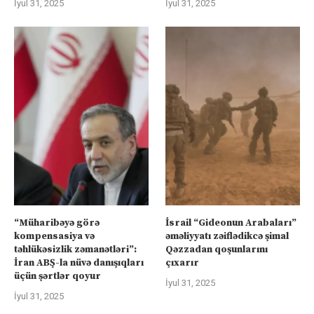
İyul 31, 2025
İyul 31, 2025
“Müharibəyə görə
İsrail “Gideonun Arabaları”
kompensasiya və
əməliyyatı zəiflədikcə şimal
təhlükəsizlik zəmanətləri”:
Qəzzadan qoşunlarını
İran ABŞ-la nüvə danışıqları
çıxarır
üçün şərtlər qoyur
İyul 31, 2025
İyul 31, 2025