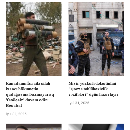
Kanadanın İsrailə silah
Misir yüzlərlə fələstinlini
ixracı hökumətin
“Qəzza təhlükəsizlik
qadağasına baxmayaraq
vəzifələri” üçün hazırlayır
‘fasiləsiz’ davam edir:
İyul 31, 2025
Hesabat
İyul 31, 2025