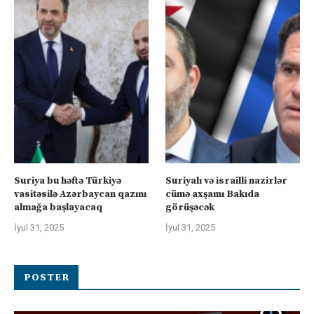
Suriya bu həftə Türkiyə
Suriyalı və israilli nazirlər
vasitəsilə Azərbaycan qazını
cümə axşamı Bakıda
almağa başlayacaq
görüşəcək
İyul 31, 2025
İyul 31, 2025
POSTER