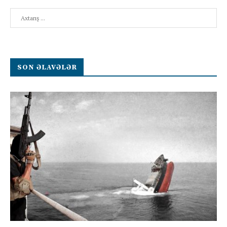
Search
SON ƏLAVƏLƏR