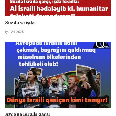
Sözdə və işdə
İyul 24, 2025
Avropa İsrailə qarşı