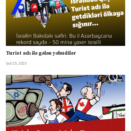
Turist adı ilə gələn yəhudilər
İyul 25, 2025