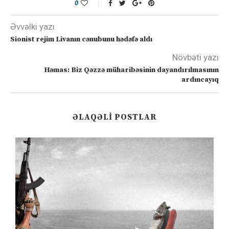
0
Əvvəlki yazı
Sionist rejim Livanın cənubunu hədəfə aldı
Növbəti yazı
Həmas: Biz Qəzzə müharibəsinin dayandırılmasının
ardıncayıq
ƏLAQƏLI POSTLAR