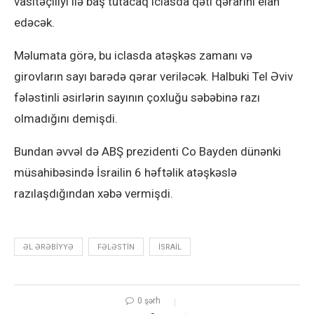
vasitəçiliyi ilə baş tutacaq iclasda qəti qərarını elan
edəcək.
Məlumata görə, bu iclasda atəşkəs zamanı və
girovların sayı barədə qərar veriləcək. Halbuki Tel Əviv
fələstinli əsirlərin sayının çoxluğu səbəbinə razı
olmadığını demişdi.
Bundan əvvəl də ABŞ prezidenti Co Bayden dünənki
müsahibəsində İsrailin 6 həftəlik atəşkəslə
razılaşdığından xəbə vermişdi.
ƏL ƏRƏBIYYƏ
FƏLƏSTIN
ISRAIL
0 şərh