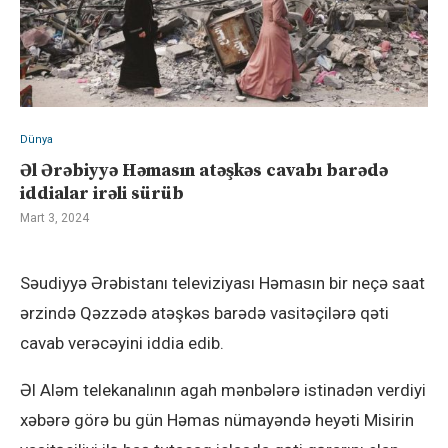
Dünya
Əl Ərəbiyyə Həmasın atəşkəs cavabı barədə
iddialar irəli sürüb
Mart 3, 2024
Səudiyyə Ərəbistanı televiziyası Həmasın bir neçə saat
ərzində Qəzzədə atəşkəs barədə vasitəçilərə qəti
cavab verəcəyini iddia edib.
Əl Aləm telekanalının agah mənbələrə istinadən verdiyi
xəbərə görə bu gün Həmas nümayəndə heyəti Misirin