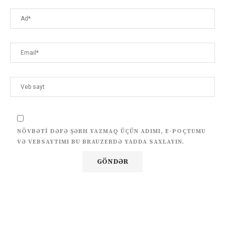
NÖVBƏTI DƏFƏ ŞƏRH YAZMAQ ÜÇÜN ADIMI, E-POÇTUMU
VƏ VEBSAYTIMI BU BRAUZERDƏ YADDA SAXLAYIN.