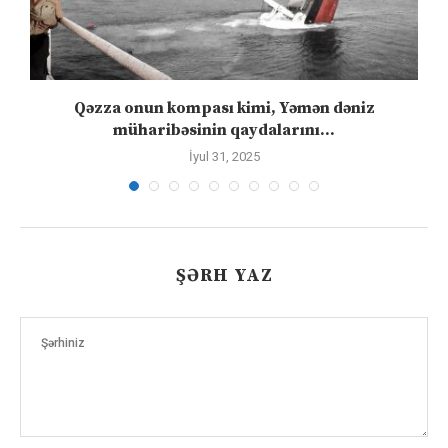
”
Qəzza onun kompası kimi, Yəmən dəniz
S
müharibəsinin qaydalarını...
İyul 31, 2025
ŞƏRH YAZ