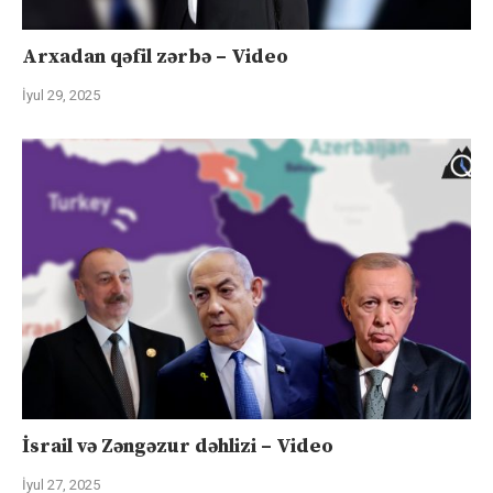
Arxadan qəfil zərbə – Video
İyul 29, 2025
İsrail və Zəngəzur dəhlizi – Video
İyul 27, 2025