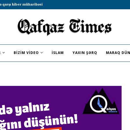
b sammitində iştirak etməyə dəvət...
R
BIZIM VIDEO
İSLAM
YAXIN ŞƏRQ
MARAQ DÜN