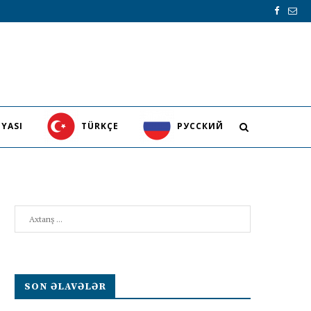
YASI
TÜRKÇE
PУССКИЙ
Search
SON ƏLAVƏLƏR