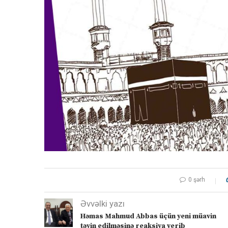
0 şərh
Əvvəlki yazı
Həmas Mahmud Abbas üçün yeni müavin
təyin edilməsinə reaksiya verib