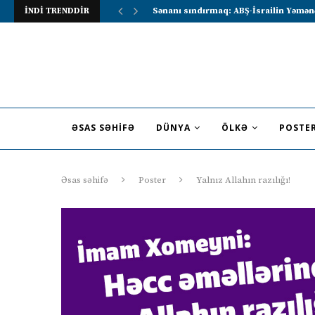
İNDİ TRENDDİR
Lavrov Suriya prezidentini Rusiya–Ərə
ƏSAS SƏHIFƏ
DÜNYA
ÖLKƏ
POSTE
Əsas səhifə
Poster
Yalnız Allahın razılığı!