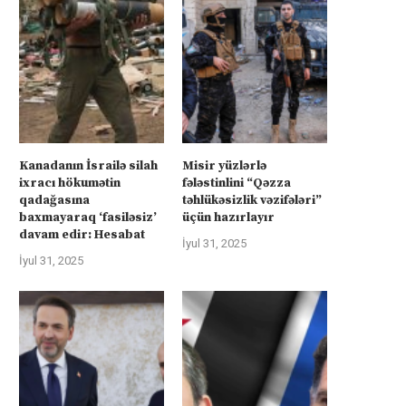
Kanadanın İsrailə silah
Misir yüzlərlə
ixracı hökumətin
fələstinlini “Qəzza
qadağasına
təhlükəsizlik vəzifələri”
baxmayaraq ‘fasiləsiz’
üçün hazırlayır
davam edir: Hesabat
İyul 31, 2025
İyul 31, 2025
Avropa İsrailə qarşı
Bakı Kiyevin yanında
İyul 22, 2025
İyul 21, 2025