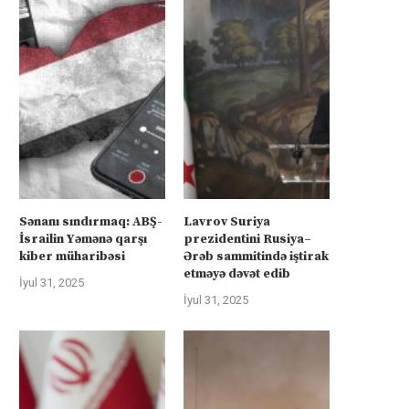
Sənanı sındırmaq: ABŞ-
Lavrov Suriya
İsrailin Yəmənə qarşı
prezidentini Rusiya–
kiber müharibəsi
Ərəb sammitində iştirak
etməyə dəvət edib
İyul 31, 2025
İyul 31, 2025