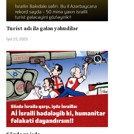
Turist adı ilə gələn yəhudilər
İyul 25, 2025