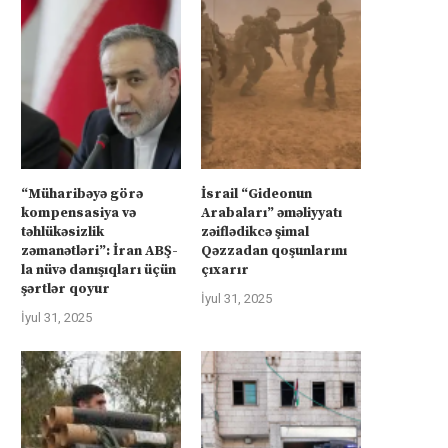
“Müharibəyə görə
İsrail “Gideonun
kompensasiya və
Arabaları” əməliyyatı
təhlükəsizlik
zəiflədikcə şimal
zəmanətləri”: İran ABŞ-
Qəzzadan qoşunlarını
la nüvə danışıqları üçün
çıxarır
şərtlər qoyur
İyul 31, 2025
İyul 31, 2025