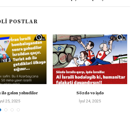
LI POSTLAR
 ilə gələn yəhudilər
Sözdə və işdə
yul 25, 2025
İyul 24, 2025