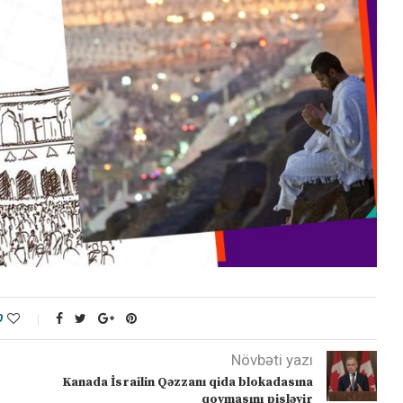
0
Növbəti yazı
Kanada İsrailin Qəzzanı qida blokadasına
qoymasını pisləyir