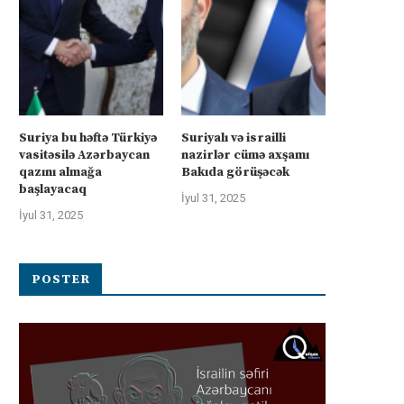
Suriya bu həftə Türkiyə
Suriyalı və israilli
vasitəsilə Azərbaycan
nazirlər cümə axşamı
qazını almağa
Bakıda görüşəcək
başlayacaq
İyul 31, 2025
İyul 31, 2025
POSTER