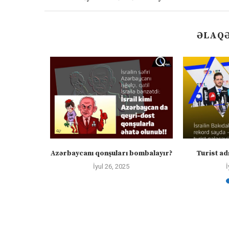
ƏLAQƏ
tanda
Azərbaycanı qonşuları bombalayır?
Turist adı
İyul 26, 2025
İ