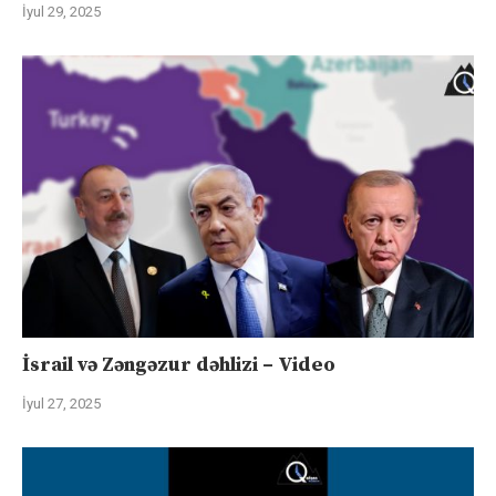
İyul 29, 2025
İsrail və Zəngəzur dəhlizi – Video
İyul 27, 2025