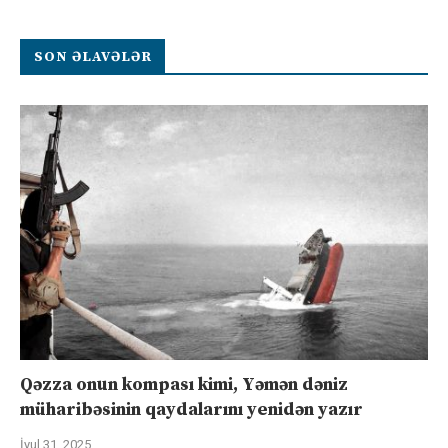
SON ƏLAVƏLƏR
Qəzza onun kompası kimi, Yəmən dəniz
müharibəsinin qaydalarını yenidən yazır
İyul 31, 2025