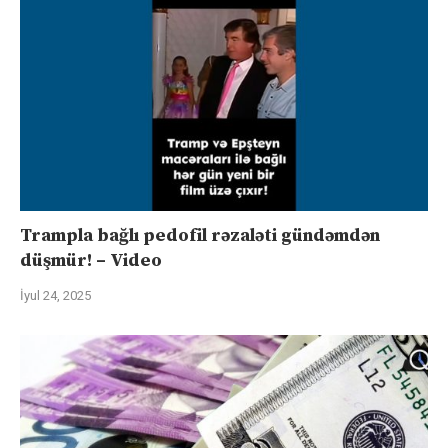
Trampla bağlı pedofil rəzaləti gündəmdən
düşmür! – Video
İyul 24, 2025