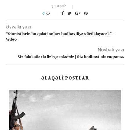
0 şərh
0
Əvvəlki yazı
“Sionistlərin bu qələti onları bədbəxtliyə sürükləyəcək” –
Video
Növbəti yazı
Siz fəlakətlərlə üzləşəcəksiniz | Siz bədbəxt olacaqsınız.
ƏLAQƏLI POSTLAR