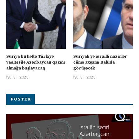
Suriya bu həftə Türkiyə
Suriyalı və israilli nazirlər
vasitəsilə Azərbaycan qazını
cümə axşamı Bakıda
almağa başlayacaq
görüşəcək
İyul 31, 2025
İyul 31, 2025
POSTER