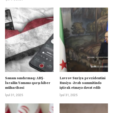
Sənanı sındırmaq: ABŞ-
Lavrov Suriya prezidentini
İsrailin Yəmənə qarşı kiber
Rusiya–Ərəb sammitində
müharibəsi
iştirak etməyə dəvət edib
İyul 31, 2025
İyul 31, 2025