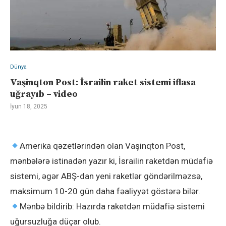
Dünya
Vaşinqton Post: İsrailin raket sistemi iflasa
uğrayıb – video
İyun 18, 2025
Amerika qəzetlərindən olan Vaşinqton Post,
mənbələrə istinadən yazır ki, İsrailin raketdən müdafiə
sistemi, əgər ABŞ-dan yeni raketlər göndərilməzsə,
maksimum 10-20 gün daha fəaliyyət göstərə bilər.
Mənbə bildirib: Hazırda raketdən müdafiə sistemi
uğursuzluğa düçar olub.