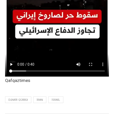
Qafqaztimes
DƏMIR QÜBBƏ
İRAN
İSRAIL