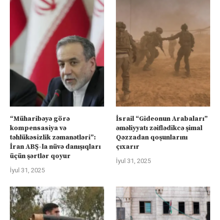
“Müharibəyə görə
İsrail “Gideonun Arabaları”
kompensasiya və
əməliyyatı zəiflədikcə şimal
təhlükəsizlik zəmanətləri”:
Qəzzadan qoşunlarını
İran ABŞ-la nüvə danışıqları
çıxarır
üçün şərtlər qoyur
İyul 31, 2025
İyul 31, 2025