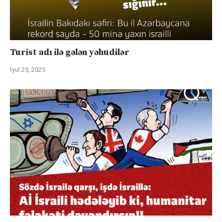
Turist adı ilə gələn yəhudilər
İyul 25, 2025