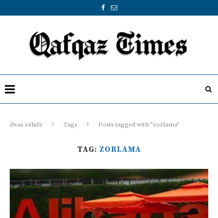
Əsas səhifə
Tags
Posts tagged with "zorlama"
TAG:
ZORLAMA