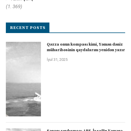
(1. 369)
RECENT POSTS
Qəzza onun kompası kimi, Yəmən dəniz
müharibəsinin qaydalarını yenidən yazır
İyul 31, 2025
Sənanı sındırmaq: ABŞ-İsrailin Yəmənə