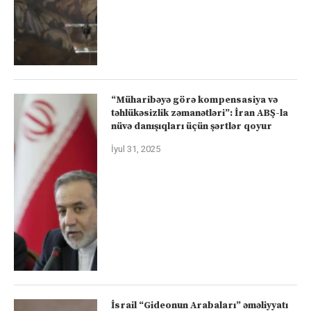
“Müharibəyə görə kompensasiya və
təhlükəsizlik zəmanətləri”: İran ABŞ-la
nüvə danışıqları üçün şərtlər qoyur
İyul 31, 2025
İsrail “Gideonun Arabaları” əməliyyatı