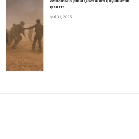
zəiflədikcə şimal Qəzzadan qoşunlarını
çıxarır
İyul 31, 2025