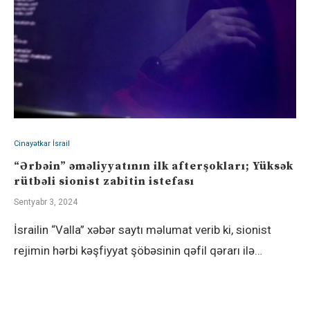
Cinayətkar İsrail
“Ərbəin” əməliyyatının ilk afterşokları; Yüksək
rütbəli sionist zabitin istefası
Sentyabr 3, 2024
İsrailin “Valla” xəbər saytı məlumat verib ki, sionist
rejimin hərbi kəşfiyyat şöbəsinin qəfil qərarı ilə…