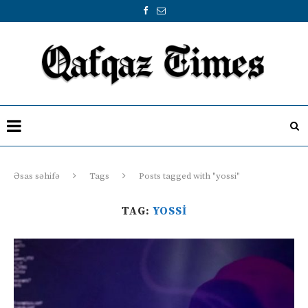
Əsas səhifə
Tags
Posts tagged with "yossi"
TAG:
YOSSI