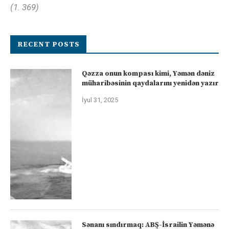
(1. 369)
RECENT POSTS
Qəzza onun kompası kimi, Yəmən dəniz
müharibəsinin qaydalarını yenidən yazır
İyul 31, 2025
Sənanı sındırmaq: ABŞ-İsrailin Yəmənə