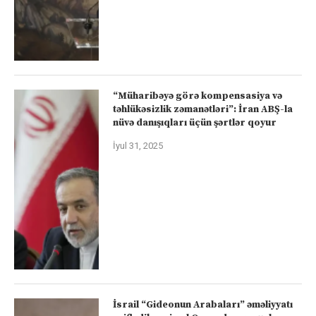
“Müharibəyə görə kompensasiya və
təhlükəsizlik zəmanətləri”: İran ABŞ-la
nüvə danışıqları üçün şərtlər qoyur
İyul 31, 2025
İsrail “Gideonun Arabaları” əməliyyatı