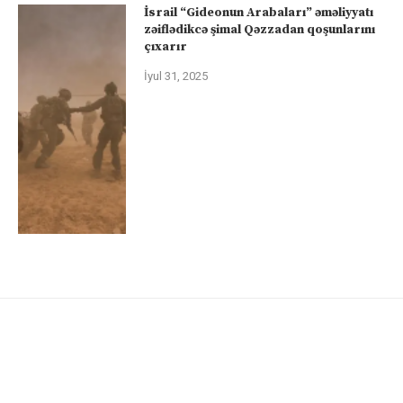
İsrail “Gideonun Arabaları” əməliyyatı
zəiflədikcə şimal Qəzzadan qoşunlarını
çıxarır
İyul 31, 2025