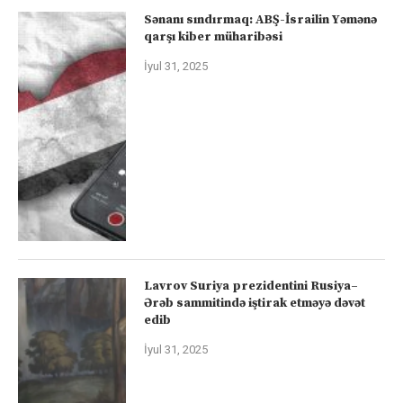
Sənanı sındırmaq: ABŞ-İsrailin Yəmənə
qarşı kiber müharibəsi
İyul 31, 2025
Lavrov Suriya prezidentini Rusiya–
Ərəb sammitində iştirak etməyə dəvət
edib
İyul 31, 2025