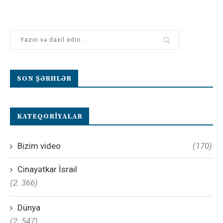
SON ŞƏRHLƏR
KATEQORIYALAR
Bizim video
(170)
Cinayətkar İsrail
(2. 366)
Dünya
(2. 547)