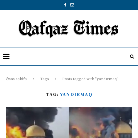
Əsas səhifə
Tags
Posts tagged with "yandırmaq"
TAG:
YANDIRMAQ