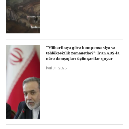
“Müharibəyə görə kompensasiya və
təhlükəsizlik zəmanətləri”: İran ABŞ-la
nüvə danışıqları üçün şərtlər qoyur
İyul 31, 2025