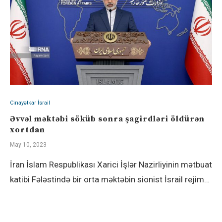
Cinayətkar İsrail
Əvvəl məktəbi söküb sonra şagirdləri öldürən
xortdan
May 10, 2023
İran İslam Respublikası Xarici İşlər Nazirliyinin mətbuat
katibi Fələstində bir orta məktəbin sionist İsrail rejim…