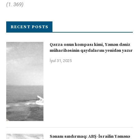
(1. 369)
RECENT POSTS
Qəzza onun kompası kimi, Yəmən dəniz
müharibəsinin qaydalarını yenidən yazır
İyul 31, 2025
Sənanı sındırmaq: ABŞ-İsrailin Yəmənə