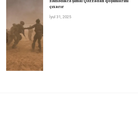
zəiflədikcə şimal Qəzzadan qoşunlarını
çıxarır
İyul 31, 2025