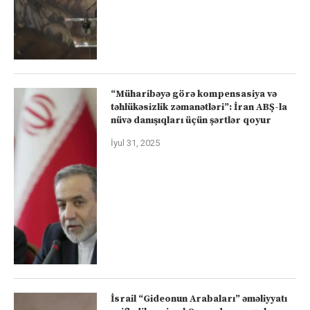
“Müharibəyə görə kompensasiya və
təhlükəsizlik zəmanətləri”: İran ABŞ-la
nüvə danışıqları üçün şərtlər qoyur
İyul 31, 2025
İsrail “Gideonun Arabaları” əməliyyatı