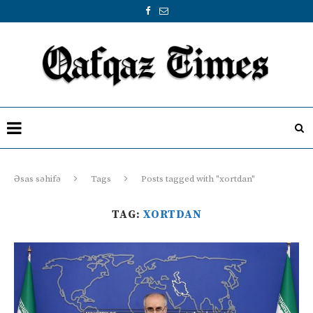
Əsas səhifə
Tags
Posts tagged with "xortdan"
TAG:
XORTDAN