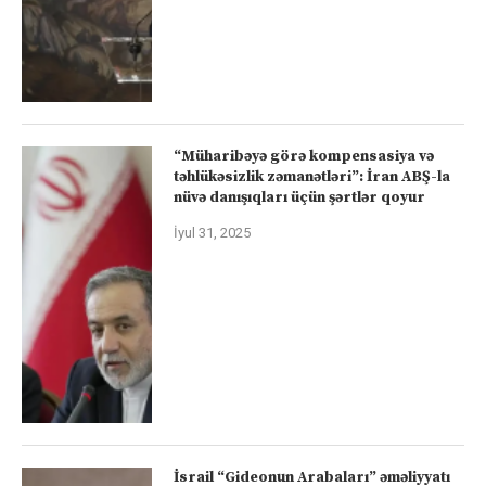
“Müharibəyə görə kompensasiya və
təhlükəsizlik zəmanətləri”: İran ABŞ-la
nüvə danışıqları üçün şərtlər qoyur
İyul 31, 2025
İsrail “Gideonun Arabaları” əməliyyatı