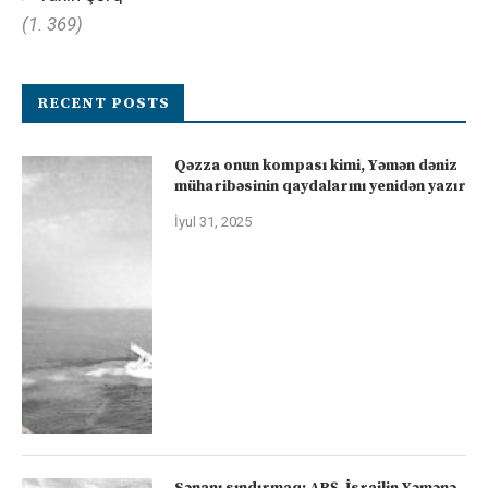
(1. 369)
RECENT POSTS
Qəzza onun kompası kimi, Yəmən dəniz
müharibəsinin qaydalarını yenidən yazır
İyul 31, 2025
Sənanı sındırmaq: ABŞ-İsrailin Yəmənə