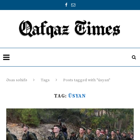
Əsas səhifə
Tags
Posts tagged with "üsyan"
TAG:
ÜSYAN