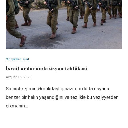
Cinayətkar İsrail
İsrail ordurunda üsyan təhlükəsi
Avqust 15, 2023
Sionist rejimin Əməkdaşlıq naziri orduda üsyana
bənzər bir halın yaşandığını və tezliklə bu vəziyyətdən
çıxmanın…