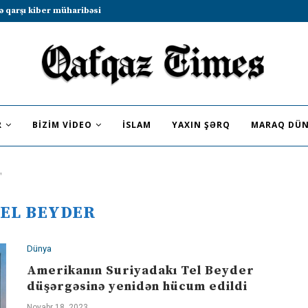
ə qarşı kiber müharibəsi
R
BIZIM VIDEO
İSLAM
YAXIN ŞƏRQ
MARAQ DÜN
"
EL BEYDER
Dünya
Amerikanın Suriyadakı Tel Beyder
düşərgəsinə yenidən hücum edildi
Noyabr 18, 2023