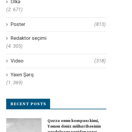
Ölkə
(2. 671)
Poster
(813)
Redaktor seçimi
(4. 305)
Video
(318)
Yaxın Şərq
(1. 369)
RECENT POSTS
Qəzza onun kompası kimi,
Yəmən dəniz müharibəsinin
qaydalarını yenidən yazır