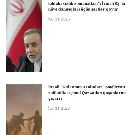
təhlükəsizlik zəmanətləri”: İran ABŞ-la
nüvə danışıqları üçün şərtlər qoyur
İyul 31, 2025
İsrail “Gideonun Arabaları” əməliyyatı
zəiflədikcə şimal Qəzzadan qoşunlarını
çıxarır
İyul 31, 2025