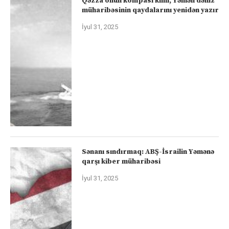
Qəzza onun kompası kimi, Yəmən dəniz
müharibəsinin qaydalarını yenidən yazır
İyul 31, 2025
Sənanı sındırmaq: ABŞ-İsrailin Yəmənə
qarşı kiber müharibəsi
İyul 31, 2025