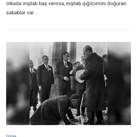
ölkədə inqilab baş verirsə, inqilab qığılcımını doğuran
səbəblər var.…
Dünya