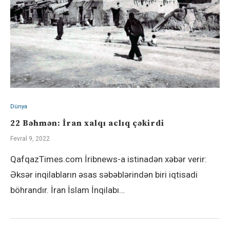
Dünya
22 Bəhmən: İran xalqı aclıq çəkirdi
Fevral 9, 2022
QafqazTimes.com İribnews-a istinadən xəbər verir:
Əksər inqilabların əsas səbəblərindən biri iqtisadi
böhrandır. İran İslam İnqilabı…