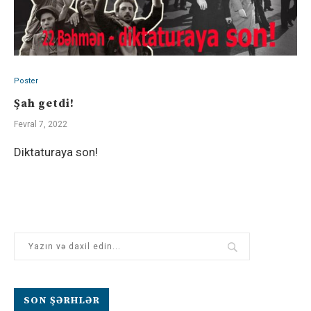
Poster
Şah getdi!
Fevral 7, 2022
Diktaturaya son!
SON ŞƏRHLƏR