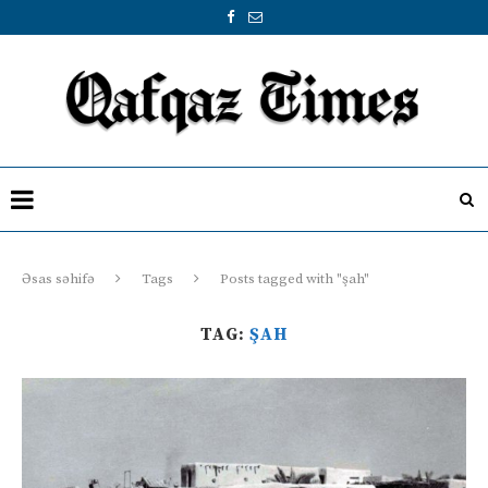
Əsas səhifə
Tags
Posts tagged with "şah"
TAG:
ŞAH