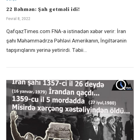
22 Bəhmən: Şah getməli idi!
Fevral 8, 2022
QafqazTimes.com FNA-a istinadən xəbər verir: İran
şahı Məhəmmədrza Pəhləvi Amerikanın, İngiltərənin
tapşırıqlarını yerinə yetirirdi. Təbii…