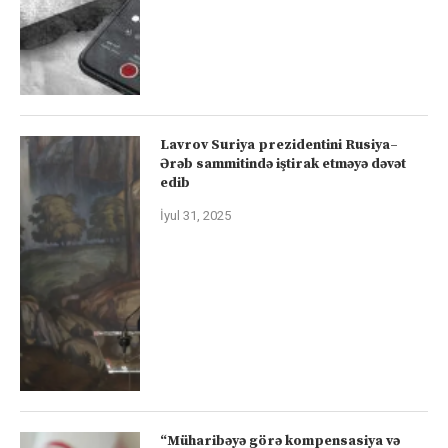
Lavrov Suriya prezidentini Rusiya–
Ərəb sammitində iştirak etməyə dəvət
edib
İyul 31, 2025
“Müharibəyə görə kompensasiya və