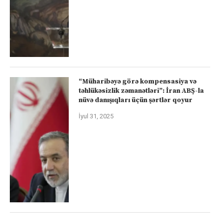
“Müharibəyə görə kompensasiya və
təhlükəsizlik zəmanətləri”: İran ABŞ-la
nüvə danışıqları üçün şərtlər qoyur
İyul 31, 2025