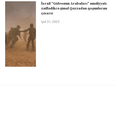
İsrail “Gideonun Arabaları” əməliyyatı
zəiflədikcə şimal Qəzzadan qoşunlarını
çıxarır
İyul 31, 2025