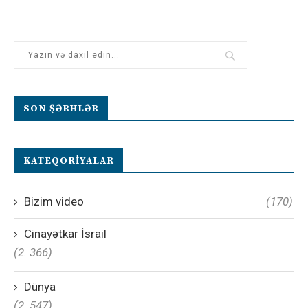
SON ŞƏRHLƏR
KATEQORIYALAR
Bizim video
(170)
Cinayətkar İsrail
(2. 366)
Dünya
(2. 547)