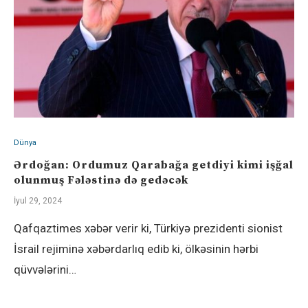
Dünya
Ərdoğan: Ordumuz Qarabağa getdiyi kimi işğal
olunmuş Fələstinə də gedəcək
İyul 29, 2024
Qafqaztimes xəbər verir ki, Türkiyə prezidenti sionist
İsrail rejiminə xəbərdarlıq edib ki, ölkəsinin hərbi
qüvvələrini…