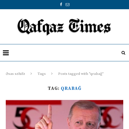
Əsas səhifə
Tags
Posts tagged with "qrabağ"
TAG:
QRABAĞ