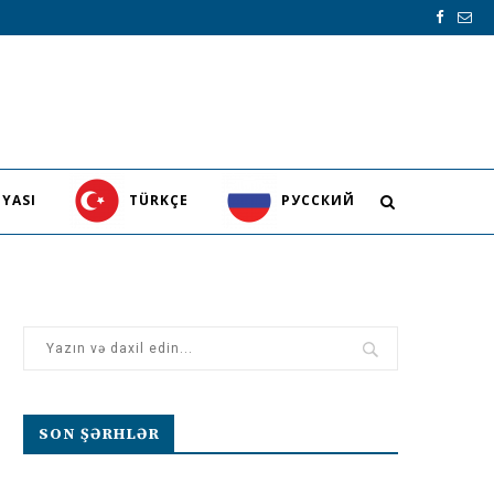
YASI
TÜRKÇE
PУССКИЙ
SON ŞƏRHLƏR