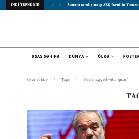
İNDİ TRENDDİR
Sənanı sındırmaq: ABŞ-İsrailin Yəmən
ƏSAS SƏHIFƏ
DÜNYA
ÖLKƏ
POSTE
Əsas səhifə
Tags
Posts tagged with "qisas"
TA