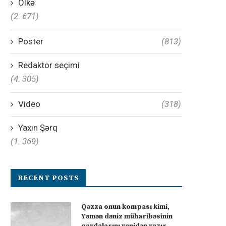
Ölkə
(2. 671)
Poster
(813)
Redaktor seçimi
(4. 305)
Video
(318)
Yaxın Şərq
(1. 369)
RECENT POSTS
Qəzza onun kompası kimi,
Yəmən dəniz müharibəsinin
qaydalarını yenidən yazır