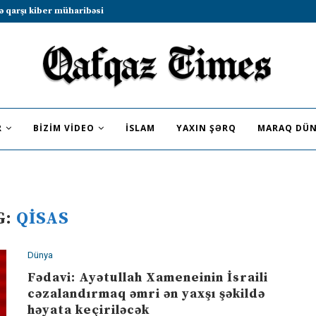
ə qarşı kiber müharibəsi
R
BIZIM VIDEO
İSLAM
YAXIN ŞƏRQ
MARAQ DÜN
G:
QISAS
Dünya
Fədavi: Ayətullah Xameneinin İsraili
cəzalandırmaq əmri ən yaxşı şəkildə
həyata keçiriləcək