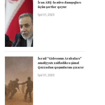
İran ABŞ-la nüvə danışıqları
üçün şərtlər qoyur
İyul 31, 2025
İsrail “Gideonun Arabaları”
əməliyyatı zəiflədikcə şimal
Qəzzadan qoşunlarını çıxarır
İyul 31, 2025