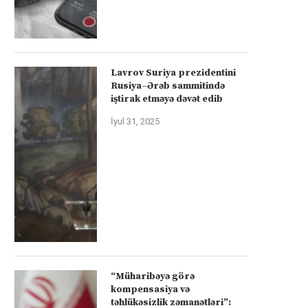
Lavrov Suriya prezidentini
Rusiya–Ərəb sammitində
iştirak etməyə dəvət edib
İyul 31, 2025
“Müharibəyə görə
kompensasiya və
təhlükəsizlik zəmanətləri”: