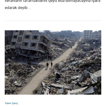
verənlərin təfərrüatlarını qeyd edə bilməyəcəyinə işarə
edərək deyib:…
Yaxın Şərq