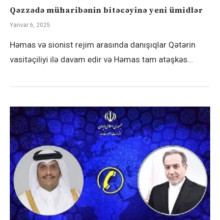
Qəzzədə müharibənin bitəcəyinə yeni ümidlər
Yanvar 6, 2025
Həmas və sionist rejim arasında danışıqlar Qətərin
vasitəçiliyi ilə davam edir və Həmas tam atəşkəs…