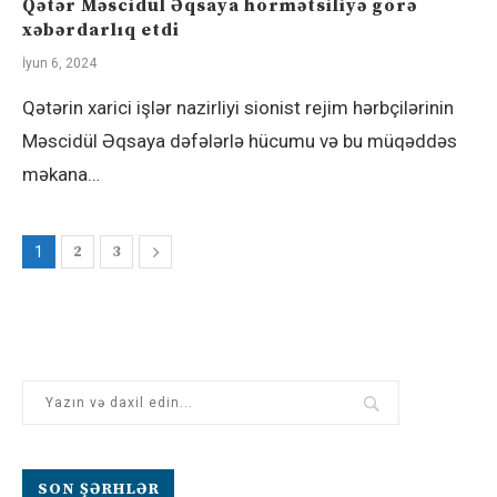
Qətər Məscidül Əqsaya hörmətsiliyə görə
xəbərdarlıq etdi
İyun 6, 2024
Qətərin xarici işlər nazirliyi sionist rejim hərbçilərinin
Məscidül Əqsaya dəfələrlə hücumu və bu müqəddəs
məkana…
2
3
1
SON ŞƏRHLƏR