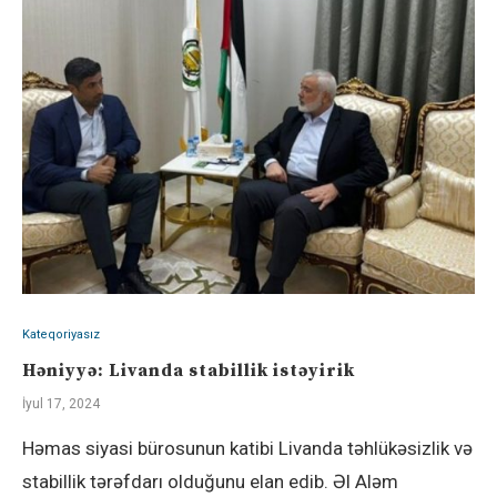
Kateqoriyasız
Həniyyə: Livanda stabillik istəyirik
İyul 17, 2024
Həmas siyasi bürosunun katibi Livanda təhlükəsizlik və
stabillik tərəfdarı olduğunu elan edib. Əl Aləm