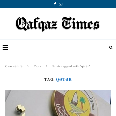
Əsas səhifə
Tags
Posts tagged with "qətər"
TAG:
QƏTƏR