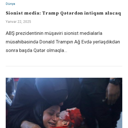
Dünya
Sionist media: Tramp Qətərdən intiqam alacaq
Yanvar 22, 2025
ABŞ prezidentinin müşaviri sionist medialarla
müsahibəsində Donald Trampın Ağ Evdə yerləşdikdən
sonra başda Qətər olmaqla…