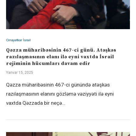
Cinayətkar İsrail
Qəzza müharibəsinin 467-ci günü. Atəşkəs
razılaşmasının elanı ilə eyni vaxtda İsrail
rejiminin hücumları davam edir
Yanvar 15, 2025
Qəzza müharibəsinin 467-ci günündə atəşkəs
razılaşmasının elanını gözləmə vəziyyəti ilə eyni
vaxtda Qəzzada bir neçə…