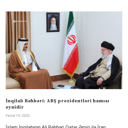
İnqilab Rəhbəri: ABŞ prezidentləri hamısı
eynidir
Fevral 19, 2025
İslam İnqilabının Ali Rəhbəri Qətər Əmiri ilə İran