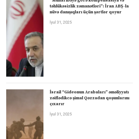
“Müharibəyə görə kompensasiya və
təhlükəsizlik zəmanətləri”: İran ABŞ-la
nüvə danışıqları üçün şərtlər qoyur
İyul 31, 2025
İsrail “Gideonun Arabaları” əməliyyatı
zəiflədikcə şimal Qəzzadan qoşunlarını
çıxarır
İyul 31, 2025