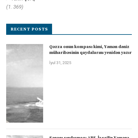
(1. 369)
RECENT POSTS
Qəzza onun kompası kimi, Yəmən dəniz
müharibəsinin qaydalarını yenidən yazır
İyul 31, 2025
Sənanı sındırmaq: ABŞ-İsrailin Yəmənə