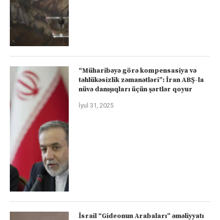
“Müharibəyə görə kompensasiya və
təhlükəsizlik zəmanətləri”: İran ABŞ-la
nüvə danışıqları üçün şərtlər qoyur
İyul 31, 2025
İsrail “Gideonun Arabaları” əməliyyatı