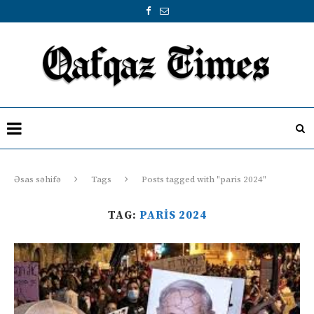
Əsas səhifə
Tags
Posts tagged with "paris 2024"
TAG:
PARIS 2024