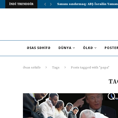
İNDİ TRENDDİR
Sənanı sındırmaq: ABŞ-İsrailin Yəmən
ƏSAS SƏHIFƏ
DÜNYA
ÖLKƏ
POSTE
Əsas səhifə
Tags
Posts tagged with "papa"
TA