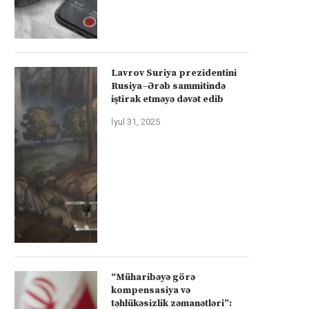
Lavrov Suriya prezidentini
Rusiya–Ərəb sammitində
iştirak etməyə dəvət edib
İyul 31, 2025
“Müharibəyə görə
kompensasiya və
təhlükəsizlik zəmanətləri”: