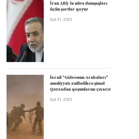
İran ABŞ-la nüvə danışıqları
üçün şərtlər qoyur
İyul 31, 2025
İsrail “Gideonun Arabaları”
əməliyyatı zəiflədikcə şimal
Qəzzadan qoşunlarını çıxarır
İyul 31, 2025