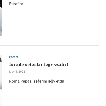
Etiraflar…
Poster
İsrailə səfərlər ləğv edilir!
May 8, 2022
Roma Papası səfərini ləğv etdi!