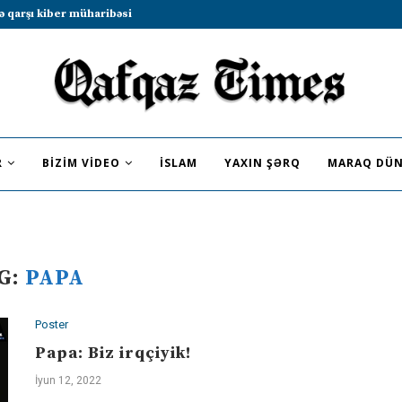
ə qarşı kiber müharibəsi
R
BIZIM VIDEO
İSLAM
YAXIN ŞƏRQ
MARAQ DÜN
G:
PAPA
Poster
Papa: Biz irqçiyik!
İyun 12, 2022