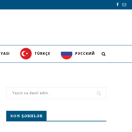
YASI
TÜRKÇE
PУССКИЙ
SON ŞƏRHLƏR