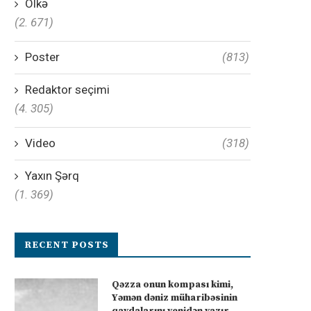
Ölkə
(2. 671)
Poster
(813)
Redaktor seçimi
(4. 305)
Video
(318)
Yaxın Şərq
(1. 369)
RECENT POSTS
Qəzza onun kompası kimi,
Yəmən dəniz müharibəsinin
qaydalarını yenidən yazır