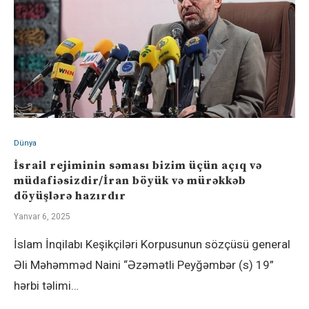
Dünya
İsrail rejiminin səması bizim üçün açıq və
müdafiəsizdir/İran böyük və mürəkkəb
döyüşlərə hazırdır
Yanvar 6, 2025
İslam İnqilabı Keşikçiləri Korpusunun sözçüsü general
Əli Məhəmməd Naini “Əzəmətli Peyğəmbər (s) 19”
hərbi təlimi…