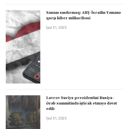
Sənanı sındırmaq: ABŞ-İsrailin Yəmənə
qarşı kiber müharibəsi
İyul 31, 2025
Lavrov Suriya prezidentini Rusiya–
Ərəb sammitində iştirak etməyə dəvət
edib
İyul 31, 2025