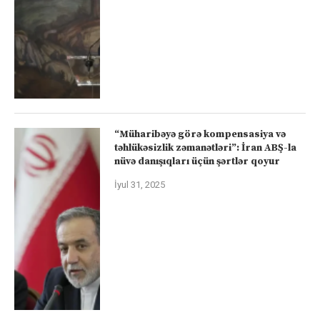
“Müharibəyə görə kompensasiya və
təhlükəsizlik zəmanətləri”: İran ABŞ-la
nüvə danışıqları üçün şərtlər qoyur
İyul 31, 2025