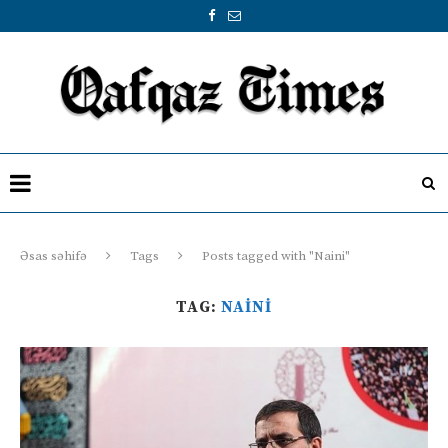
Əsas səhifə
Tags
Posts tagged with "Naini"
TAG:
NAINI