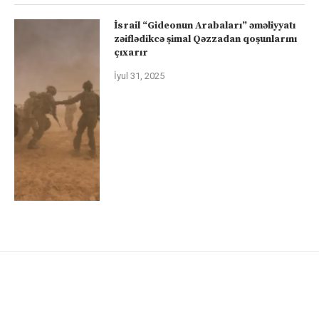
İsrail “Gideonun Arabaları” əməliyyatı
zəiflədikcə şimal Qəzzadan qoşunlarını
çıxarır
İyul 31, 2025