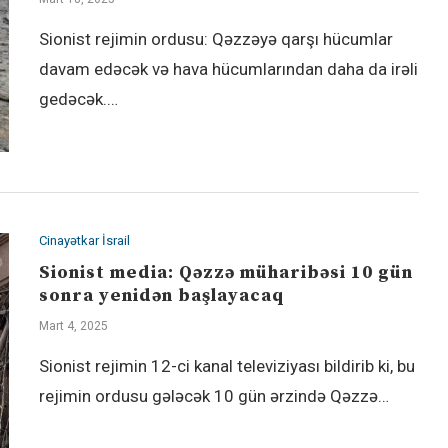
Sionist rejimin ordusu: Qəzzəyə qarşı hücumlar
davam edəcək və hava hücumlarından daha da irəli
gedəcək.…
Cinayətkar İsrail
Sionist media: Qəzzə müharibəsi 10 gün
sonra yenidən başlayacaq
Mart 4, 2025
Sionist rejimin 12-ci kanal televiziyası bildirib ki, bu
rejimin ordusu gələcək 10 gün ərzində Qəzzə…