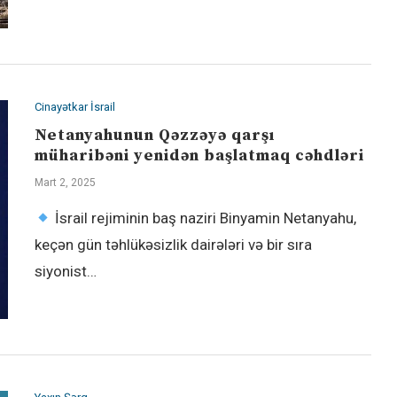
Cinayətkar İsrail
Netanyahunun Qəzzəyə qarşı
müharibəni yenidən başlatmaq cəhdləri
Mart 2, 2025
İsrail rejiminin baş naziri Binyamin Netanyahu,
keçən gün təhlükəsizlik dairələri və bir sıra
siyonist…