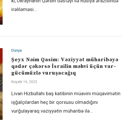
ki, Ukraynanın Qərbin dəstəyi ilə Rusiya ərazisində
irəliləməsi…
Dünya
Şeyx Nəim Qasim: Vəziyyət müharibəyə
qədər çəkərsə İsrailin məhvi üçün var-
gücümüzlə vuruşacağıq
Noyabr 16, 2023
Livan Hizbullahı baş katibinin müavini müqavimətin
işğalçılardan heç bir qorxusu olmadığını
vurğulayaraq vəziyyətin müharibə ilə…