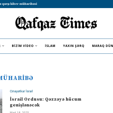
b sammitində iştirak etməyə dəvət...
R
BIZIM VIDEO
İSLAM
YAXIN ŞƏRQ
MARAQ DÜN
MÜHARIBƏ
Cinayətkar İsrail
İsrail Ordusu: Qəzzəyə hücum
genişlənəcək
Mart 18, 2025