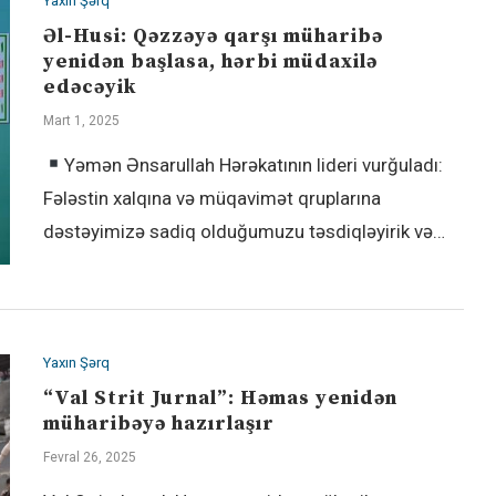
Yaxın Şərq
Əl-Husi: Qəzzəyə qarşı müharibə
yenidən başlasa, hərbi müdaxilə
edəcəyik
Mart 1, 2025
Yəmən Ənsarullah Hərəkatının lideri vurğuladı:
Fələstin xalqına və müqavimət qruplarına
dəstəyimizə sadiq olduğumuzu təsdiqləyirik və…
Yaxın Şərq
“Val Strit Jurnal”: Həmas yenidən
müharibəyə hazırlaşır
Fevral 26, 2025