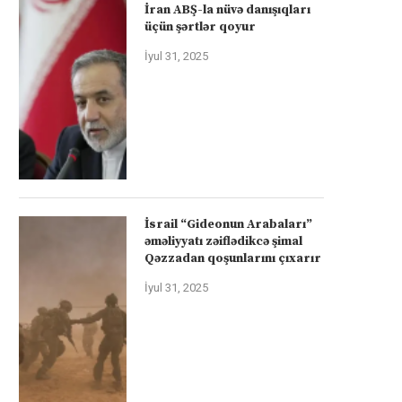
İran ABŞ-la nüvə danışıqları
üçün şərtlər qoyur
İyul 31, 2025
İsrail “Gideonun Arabaları”
əməliyyatı zəiflədikcə şimal
Qəzzadan qoşunlarını çıxarır
İyul 31, 2025