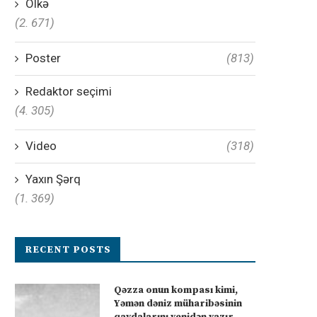
Ölkə
(2. 671)
Poster
(813)
Redaktor seçimi
(4. 305)
Video
(318)
Yaxın Şərq
(1. 369)
RECENT POSTS
Qəzza onun kompası kimi,
Yəmən dəniz müharibəsinin
qaydalarını yenidən yazır