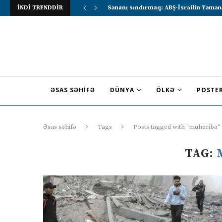
İNDİ TRENDDİR
Lavrov Suriya prezidentini Rusiya–Ərə
ƏSAS SƏHIFƏ
DÜNYA
ÖLKƏ
POSTE
Əsas səhifə
Tags
Posts tagged with "müharibə"
TAG: