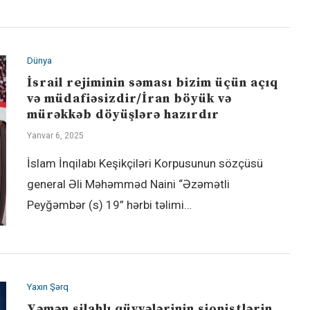
Dünya
İsrail rejiminin səması bizim üçün açıq
və müdafiəsizdir/İran böyük və
mürəkkəb döyüşlərə hazırdır
Yanvar 6, 2025
İslam İnqilabı Keşikçiləri Korpusunun sözçüsü
general Əli Məhəmməd Naini “Əzəmətli
Peyğəmbər (s) 19” hərbi təlimi…
Yaxın Şərq
Yəmən silahlı qüvvələrinin sionistlərin