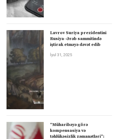
Lavrov Suriya prezidentini
Rusiya–Ərəb sammitində
iştirak etməyə dəvət edib
İyul 31, 2025
“Müharibəyə görə
kompensasiya və
təhlükəsizlik zəmanətləri”: