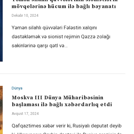
mövqelərinə hücum ilə bağlı bəyanatı
Dekabr 10, 2024
Yəmən silahlı qüvvələri Fələstin xalqını
dəstəkləmək və sionist rejimin Qəzzə zolağı
sakinlərinə qarşı qətl və…
Dünya
Moskva III Dünya Müharibəsinin
başlaması ilə bağlı xəbərdarlıq etdi
Avqust 17, 2024
Qafqaztimes xəbər verir ki, Rusiyalı deputat deyib