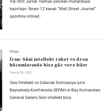
Val Strit Jurnal: Həmas yenidən müharibəyə
hazırlaşır. İbrani 12 kanalı “Wall Street Journal”
qəzetinə istinad…
Dünya
İran: Süni intellekt raket və dron
hücumlarında bizə güc verə bilər
Yanvar 30, 2025
Süni İntellekt və Gələcək Sivilizasiya üzrə
Beynəlxalq Konfransda SEPAH-ın Baş Komandanı
General Salami:Süni intellekt bizə…