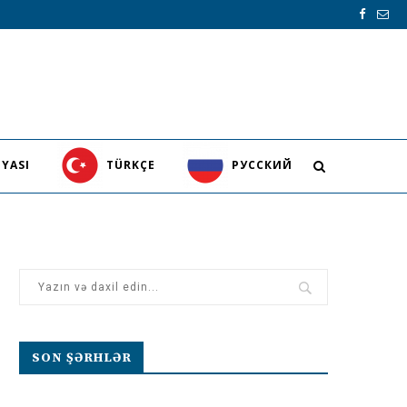
YASI
TÜRKÇE
PУССКИЙ
SON ŞƏRHLƏR