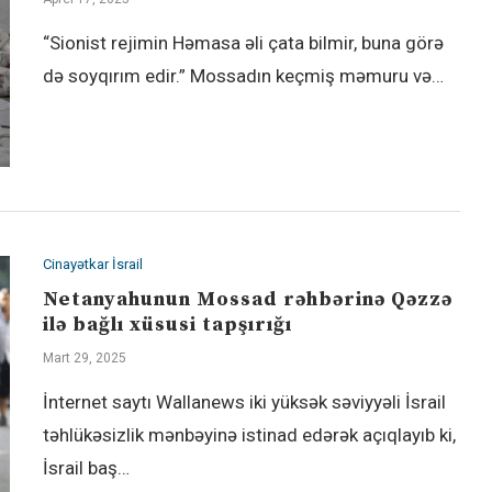
“Sionist rejimin Həmasa əli çata bilmir, buna görə
də soyqırım edir.” Mossadın keçmiş məmuru və…
Cinayətkar İsrail
Netanyahunun Mossad rəhbərinə Qəzzə
ilə bağlı xüsusi tapşırığı
Mart 29, 2025
İnternet saytı Wallanews iki yüksək səviyyəli İsrail
təhlükəsizlik mənbəyinə istinad edərək açıqlayıb ki,
İsrail baş…