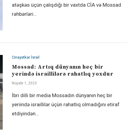
atəşkəs üçün çalışdığı bir vaxtda CİA və Mossad
rəhbərləri…
Cinayətkar İsrail
Mossad: Artıq dünyanın heç bir
yerində israillilərə rahatlıq yoxdur
Noyabr 1, 2023
İbri dilli bir media Mossadın dünyanın heç bir
yeriində israillilər üçün rahatlıq olmadığını etiraf
etdiyindən…