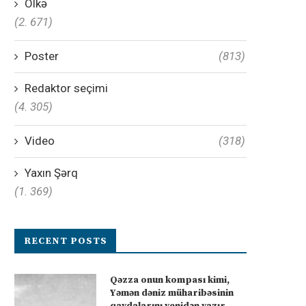
Ölkə
(2. 671)
Poster
(813)
Redaktor seçimi
(4. 305)
Video
(318)
Yaxın Şərq
(1. 369)
RECENT POSTS
Qəzza onun kompası kimi,
Yəmən dəniz müharibəsinin
qaydalarını yenidən yazır