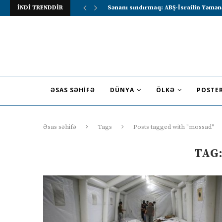
İNDİ TRENDDİR
Lavrov Suriya prezidentini Rusiya–Ərə
ƏSAS SƏHIFƏ
DÜNYA
ÖLKƏ
POSTE
Əsas səhifə
Tags
Posts tagged with "mossad"
TAG