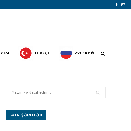
YASI
TÜRKÇE
PУССКИЙ
SON ŞƏRHLƏR