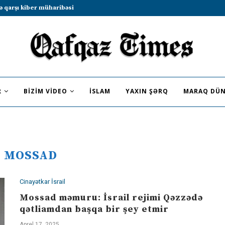
b sammitində iştirak etməyə dəvət...
R
BIZIM VIDEO
İSLAM
YAXIN ŞƏRQ
MARAQ DÜN
:
MOSSAD
Cinayətkar İsrail
Mossad məmuru: İsrail rejimi Qəzzədə
qətliamdan başqa bir şey etmir
Aprel 17, 2025