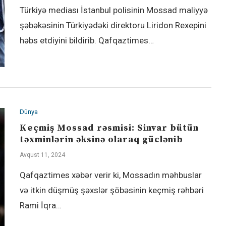
Türkiyə mediası İstanbul polisinin Mossad maliyyə
şəbəkəsinin Türkiyədəki direktoru Liridon Rexepini
həbs etdiyini bildirib. Qafqaztimes…
Dünya
Keçmiş Mossad rəsmisi: Sinvar bütün
təxminlərin əksinə olaraq güclənib
Avqust 11, 2024
Qafqaztimes xəbər verir ki, Mossadın məhbuslar
və itkin düşmüş şəxslər şöbəsinin keçmiş rəhbəri
Rami İqra…