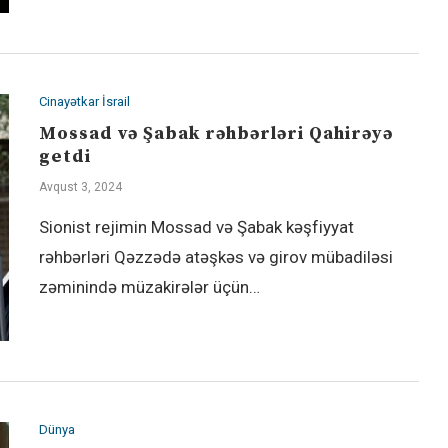
Cinayətkar İsrail
Mossad və Şabak rəhbərləri Qahirəyə
getdi
Avqust 3, 2024
Sionist rejimin Mossad və Şabak kəşfiyyat
rəhbərləri Qəzzədə atəşkəs və girov mübadiləsi
zəminində müzakirələr üçün…
Dünya