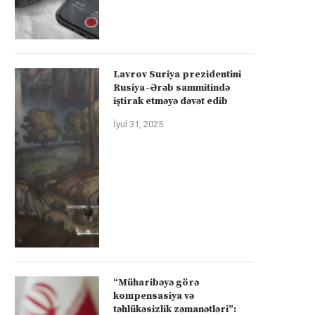
Lavrov Suriya prezidentini
Rusiya–Ərəb sammitində
iştirak etməyə dəvət edib
İyul 31, 2025
“Müharibəyə görə
kompensasiya və
təhlükəsizlik zəmanətləri”: