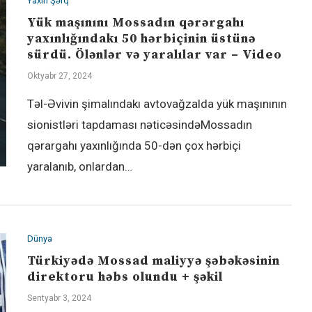
Yaxın Şərq
Yük maşınını Mossadın qərərgahı
yaxınlığındakı 50 hərbiçinin üstünə
sürdü. Ölənlər və yaralılar var – Video
Oktyabr 27, 2024
Təl-Əvivin şimalındakı avtovağzalda yük maşınının
sionistləri tapdaması nəticəsindəMossadın
qərargahı yaxınlığında 50-dən çox hərbiçi
yaralanıb, onlardan…
Dünya
Türkiyədə Mossad maliyyə şəbəkəsinin
direktoru həbs olundu + şəkil
Sentyabr 3, 2024