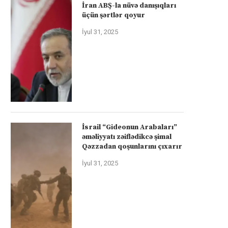
İran ABŞ-la nüvə danışıqları
üçün şərtlər qoyur
İyul 31, 2025
İsrail “Gideonun Arabaları”
əməliyyatı zəiflədikcə şimal
Qəzzadan qoşunlarını çıxarır
İyul 31, 2025