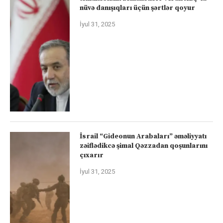
nüvə danışıqları üçün şərtlər qoyur
İyul 31, 2025
İsrail “Gideonun Arabaları” əməliyyatı
zəiflədikcə şimal Qəzzadan qoşunlarını
çıxarır
İyul 31, 2025