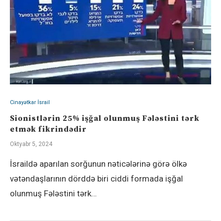
Cinayətkar İsrail
Sionistlərin 25% işğal olunmuş Fələstini tərk
etmək fikrindədir
Oktyabr 5, 2024
İsraildə aparılan sorğunun nəticələrinə görə ölkə
vətəndaşlarının dörddə biri ciddi formada işğal
olunmuş Fələstini tərk…