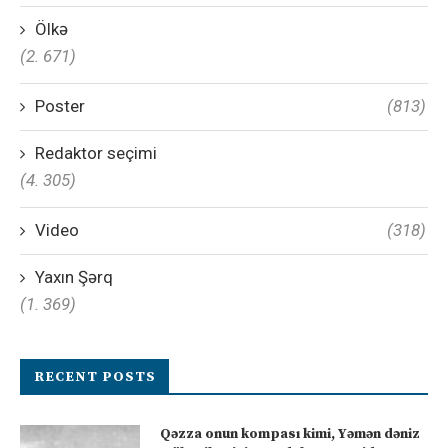
Ölkə
(2. 671)
Poster
(813)
Redaktor seçimi
(4. 305)
Video
(318)
Yaxın Şərq
(1. 369)
RECENT POSTS
Qəzza onun kompası kimi, Yəmən dəniz