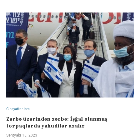
Cinayətkar İsrail
Zərbə üzərindən zərbə: İşğal olunmuş
torpaqlarda yəhudilər azalır
Sentyabr 15, 2023