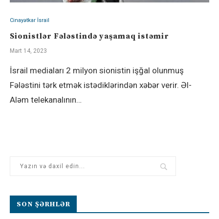
Cinayətkar İsrail
Sionistlər Fələstində yaşamaq istəmir
Mart 14, 2023
İsrail mediaları 2 milyon sionistin işğal olunmuş
Fələstini tərk etmək istədiklərindən xəbər verir. Əl-
Aləm telekanalının…
SON ŞƏRHLƏR