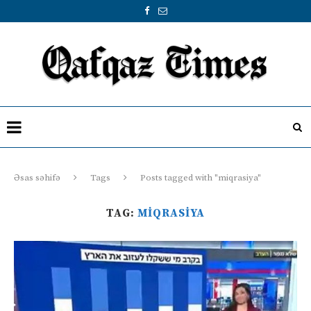
Əsas səhifə
Tags
Posts tagged with "miqrasiya"
TAG:
MIQRASIYA