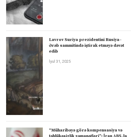
Lavrov Suriya prezidentini Rusiya–
Ərəb sammitində iştirak etməyə dəvət
edib
İyul 31, 2025
“Müharibəyə görə kompensasiya və
təhlükəsizlik zəmanətləri”: İran ABŞ-la