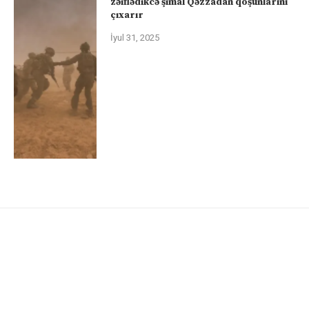
zəiflədikcə şimal Qəzzadan qoşunlarını
çıxarır
İyul 31, 2025