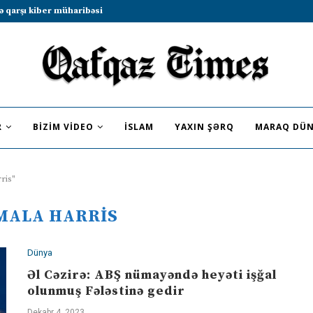
b sammitində iştirak etməyə dəvət...
R
BIZIM VIDEO
İSLAM
YAXIN ŞƏRQ
MARAQ DÜN
ris"
MALA HARRIS
Dünya
Əl Cəzirə: ABŞ nümayəndə heyəti işğal
olunmuş Fələstinə gedir
Dekabr 4, 2023