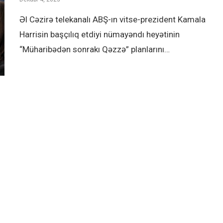
Əl Cəzirə telekanalı ABŞ-ın vitse-prezident Kamala
Harrisin başçılıq etdiyi nümayəndı heyətinin
“Müharibədən sonrakı Qəzzə” planlarını…