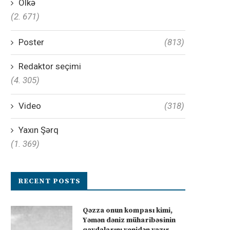
Ölkə
(2. 671)
Poster
(813)
Redaktor seçimi
(4. 305)
Video
(318)
Yaxın Şərq
(1. 369)
RECENT POSTS
Qəzza onun kompası kimi,
Yəmən dəniz müharibəsinin
qaydalarını yenidən yazır