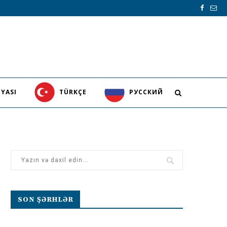
YASI
TÜRKÇE
PУССКИЙ
SON ŞƏRHLƏR