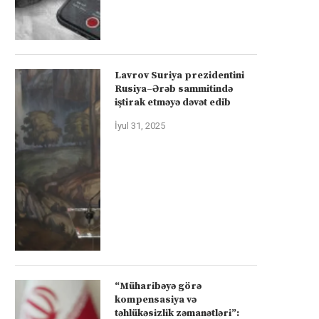
Lavrov Suriya prezidentini
Rusiya–Ərəb sammitində
iştirak etməyə dəvət edib
İyul 31, 2025
“Müharibəyə görə
kompensasiya və
təhlükəsizlik zəmanətləri”: