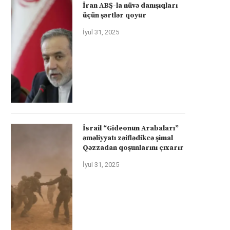
İran ABŞ-la nüvə danışıqları
üçün şərtlər qoyur
İyul 31, 2025
İsrail “Gideonun Arabaları”
əməliyyatı zəiflədikcə şimal
Qəzzadan qoşunlarını çıxarır
İyul 31, 2025