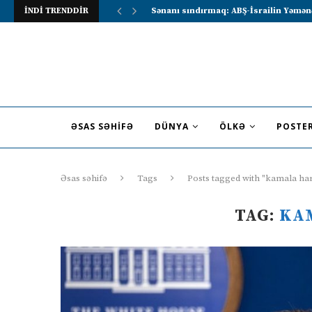
İNDİ TRENDDİR
Lavrov Suriya prezidentini Rusiya–Ərə
ƏSAS SƏHIFƏ
DÜNYA
ÖLKƏ
POSTE
Əsas səhifə
Tags
Posts tagged with "kamala har
TAG:
KA