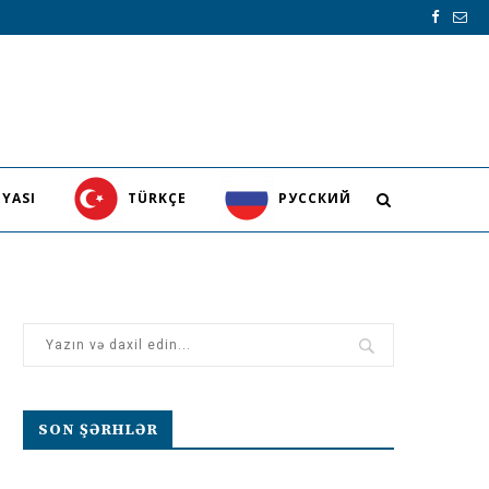
YASI
TÜRKÇE
PУССКИЙ
SON ŞƏRHLƏR