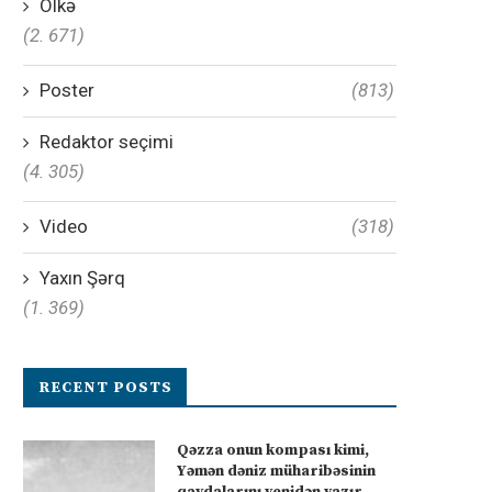
Ölkə
(2. 671)
Poster
(813)
Redaktor seçimi
(4. 305)
Video
(318)
Yaxın Şərq
(1. 369)
RECENT POSTS
Qəzza onun kompası kimi,
Yəmən dəniz müharibəsinin
qaydalarını yenidən yazır