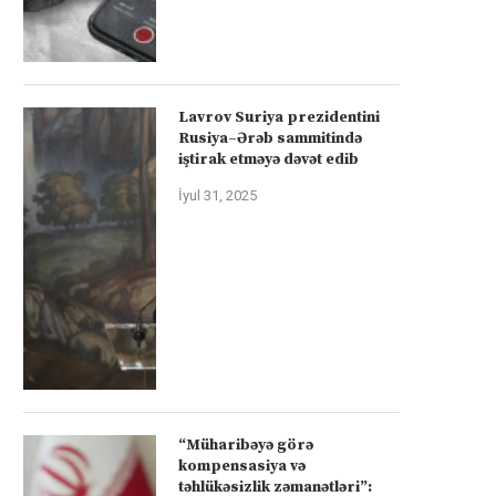
Lavrov Suriya prezidentini
Rusiya–Ərəb sammitində
iştirak etməyə dəvət edib
İyul 31, 2025
“Müharibəyə görə
kompensasiya və
təhlükəsizlik zəmanətləri”: