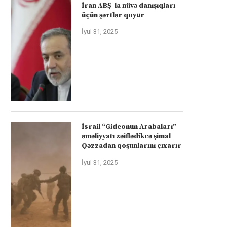
İran ABŞ-la nüvə danışıqları
üçün şərtlər qoyur
İyul 31, 2025
İsrail “Gideonun Arabaları”
əməliyyatı zəiflədikcə şimal
Qəzzadan qoşunlarını çıxarır
İyul 31, 2025