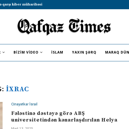
ə qarşı kiber müharibəsi
R
BIZIM VIDEO
İSLAM
YAXIN ŞƏRQ
MARAQ DÜN
G:
İXRAC
Cinayətkar İsrail
Fələstinə dəstəyə görə ABŞ
universitetindən kənarlaşdırılan Helya
Mart 13, 2025