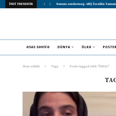
İNDİ TRENDDİR
Sənanı sındırmaq: ABŞ-İsrailin Yəmən
ƏSAS SƏHIFƏ
DÜNYA
ÖLKƏ
POSTE
Əsas səhifə
Tags
Posts tagged with "İXRAC"
TA