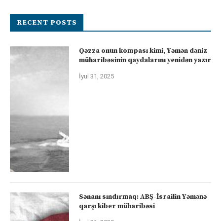
RECENT POSTS
Qəzza onun kompası kimi, Yəmən dəniz
müharibəsinin qaydalarını yenidən yazır
İyul 31, 2025
Sənanı sındırmaq: ABŞ-İsrailin Yəmənə
qarşı kiber müharibəsi