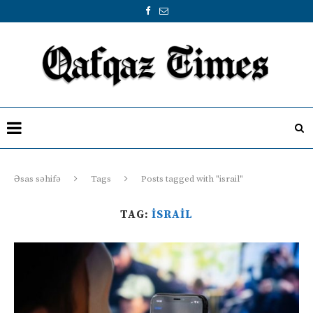
Əsas səhifə
Tags
Posts tagged with "israil"
TAG:
ISRAIL