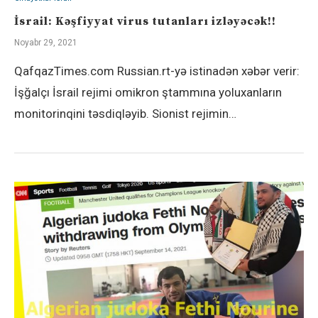
İsrail: Kəşfiyyat virus tutanları izləyəcək!!
Noyabr 29, 2021
QafqazTimes.com Russian.rt-yə istinadən xəbər verir:
İşğalçı İsrail rejimi omikron ştammına yoluxanların
monitorinqini təsdiqləyib. Sionist rejimin…