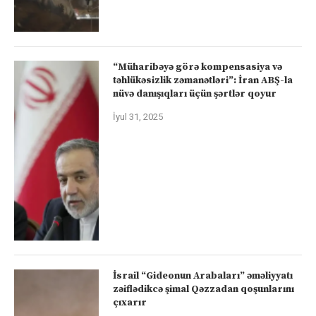
“Müharibəyə görə kompensasiya və
təhlükəsizlik zəmanətləri”: İran ABŞ-la
nüvə danışıqları üçün şərtlər qoyur
İyul 31, 2025
İsrail “Gideonun Arabaları” əməliyyatı
zəiflədikcə şimal Qəzzadan qoşunlarını
çıxarır