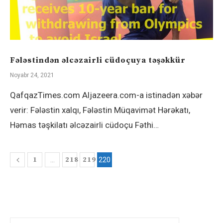
Fələstindən əlcəzairli cüdoçuya təşəkkür
Noyabr 24, 2021
QafqazTimes.com Aljazeera.com-a istinadən xəbər
verir: Fələstin xalqı, Fələstin Müqavimət Hərəkatı,
Həmas təşkilatı əlcəzairli cüdoçu Fəthi…
1
218
219
…
220