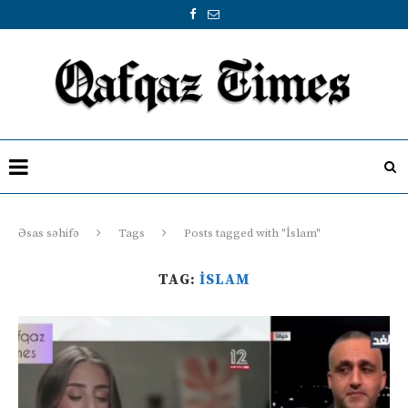
Əsas səhifə
Tags
Posts tagged with "İslam"
TAG:
İSLAM