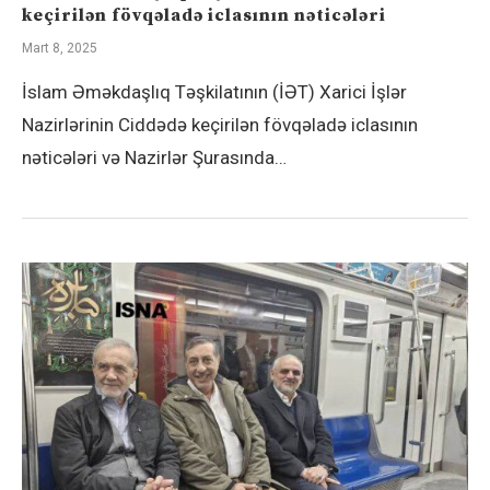
keçirilən fövqəladə iclasının nəticələri
Mart 8, 2025
İslam Əməkdaşlıq Təşkilatının (İƏT) Xarici İşlər
Nazirlərinin Ciddədə keçirilən fövqəladə iclasının
nəticələri və Nazirlər Şurasında…