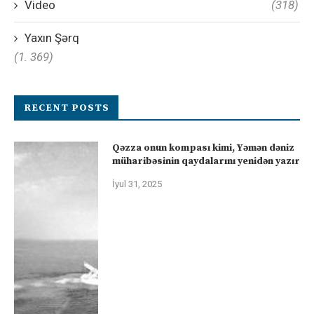
Video
(318)
Yaxın Şərq
(1. 369)
RECENT POSTS
Qəzza onun kompası kimi, Yəmən dəniz
müharibəsinin qaydalarını yenidən yazır
İyul 31, 2025