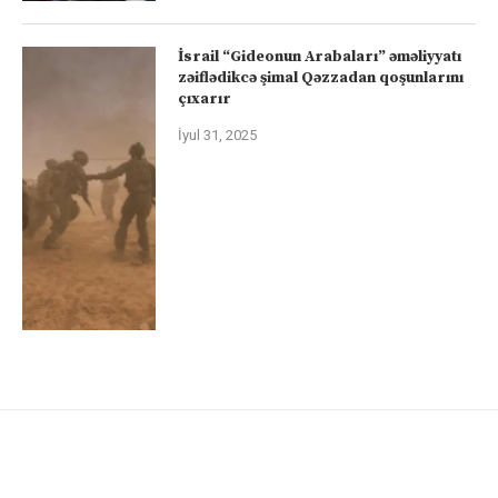
İsrail “Gideonun Arabaları” əməliyyatı
zəiflədikcə şimal Qəzzadan qoşunlarını
çıxarır
İyul 31, 2025