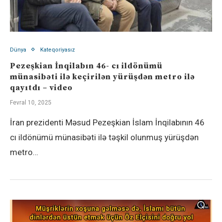
Dünya
Kateqoriyasız
Pezeşkian İnqilabın 46- cı ildönümü
münasibəti ilə keçirilən yürüşdən metro ilə
qayıtdı – video
Fevral 10, 2025
İran prezidenti Məsud Pezeşkian İslam İnqilabının 46
cı ildönümü münasibəti ilə təşkil olunmuş yürüşdən
metro…