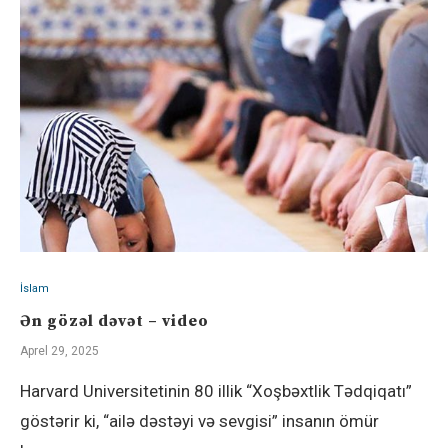
İslam
Ən gözəl dəvət – video
Aprel 29, 2025
Harvard Universitetinin 80 illik “Xoşbəxtlik Tədqiqatı”
göstərir ki, “ailə dəstəyi və sevgisi” insanın ömür