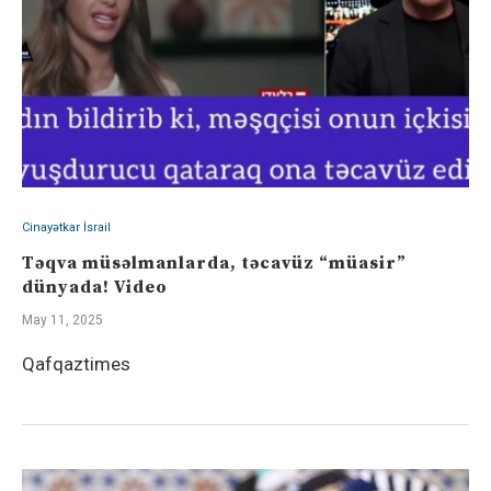
Cinayətkar İsrail
Təqva müsəlmanlarda, təcavüz “müasir”
dünyada! Video
May 11, 2025
Qafqaztimes