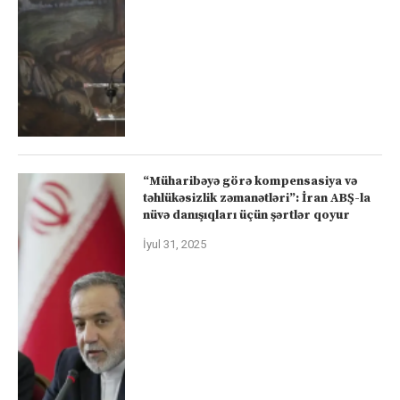
“Müharibəyə görə kompensasiya və
təhlükəsizlik zəmanətləri”: İran ABŞ-la
nüvə danışıqları üçün şərtlər qoyur
İyul 31, 2025