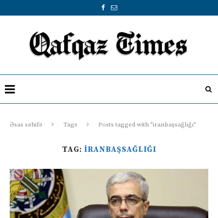
Əsas səhifə
Tags
Posts tagged with "iranbaşsağlığı"
TAG:
IRANBAŞSAĞLIĞI