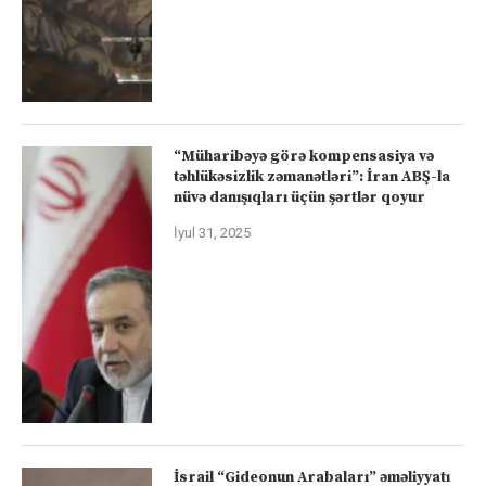
“Müharibəyə görə kompensasiya və
təhlükəsizlik zəmanətləri”: İran ABŞ-la
nüvə danışıqları üçün şərtlər qoyur
İyul 31, 2025
İsrail “Gideonun Arabaları” əməliyyatı