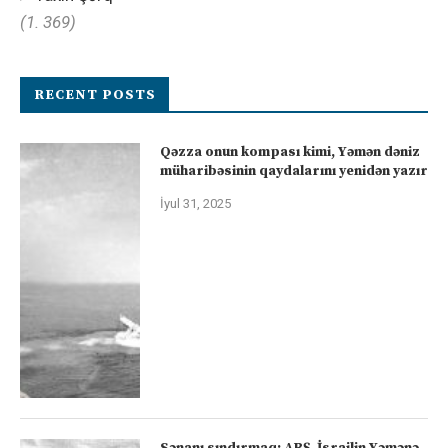
(1. 369)
RECENT POSTS
Qəzza onun kompası kimi, Yəmən dəniz
müharibəsinin qaydalarını yenidən yazır
İyul 31, 2025
Sənanı sındırmaq: ABŞ-İsrailin Yəmənə