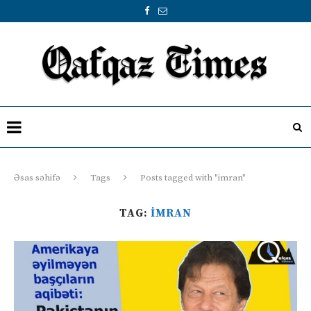
Əsas səhifə
Tags
Posts tagged with "imran"
TAG:
IMRAN