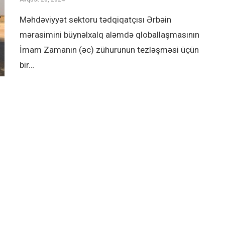
Məhdəviyyət sektoru tədqiqatçısı Ərbəin
mərasimini büynəlxalq aləmdə qloballaşmasının
İmam Zamanın (əc) zühurunun tezləşməsi üçün
bir…