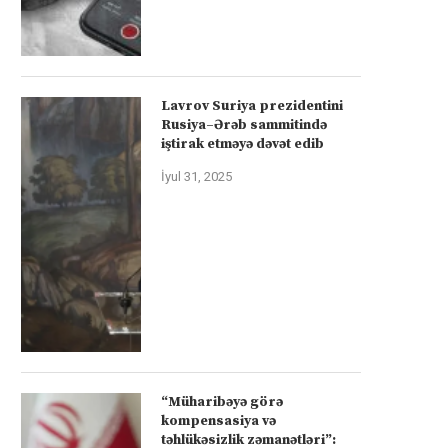
Lavrov Suriya prezidentini
Rusiya–Ərəb sammitində
iştirak etməyə dəvət edib
İyul 31, 2025
“Müharibəyə görə
kompensasiya və
təhlükəsizlik zəmanətləri”: