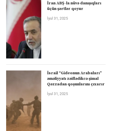
İran ABŞ-la nüvə danışıqları
üçün şərtlər qoyur
İyul 31, 2025
İsrail “Gideonun Arabaları”
əməliyyatı zəiflədikcə şimal
Qəzzadan qoşunlarını çıxarır
İyul 31, 2025