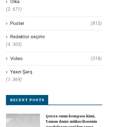
Ölkə
(2. 671)
Poster
(813)
Redaktor seçimi
(4. 305)
Video
(318)
Yaxın Şərq
(1. 369)
RECENT POSTS
Qəzza onun kompası kimi,
Yəmən dəniz müharibəsinin
qaydalarını yenidən yazır