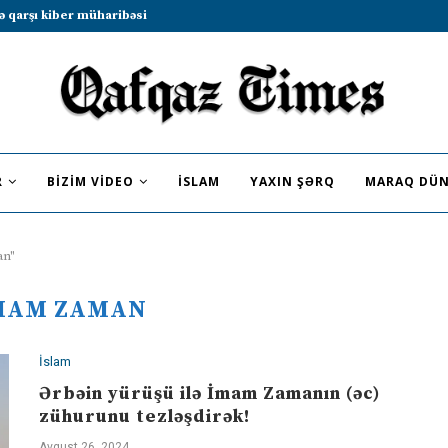
b sammitində iştirak etməyə dəvət...
R
BIZIM VIDEO
İSLAM
YAXIN ŞƏRQ
MARAQ DÜN
an"
MAM ZAMAN
İslam
Ərbəin yürüşü ilə İmam Zamanın (əc)
zühurunu tezləşdirək!
Avqust 26, 2024