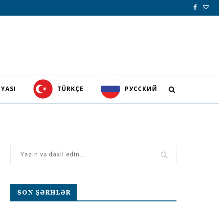
YASI
TÜRKÇE
PУССКИЙ
SON ŞƏRHLƏR