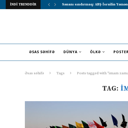
İNDİ TRENDDİR
Lavrov Suriya prezidentini Rusiya–Ərə
ƏSAS SƏHIFƏ
DÜNYA
ÖLKƏ
POSTE
Əsas səhifə
Tags
Posts tagged with "imam zam
TAG:
I