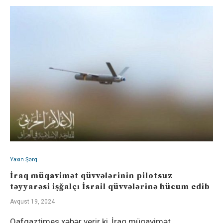
Yaxın Şərq
İraq müqavimət qüvvələrinin pilotsuz
təyyarəsi işğalçı İsrail qüvvələrinə hücum edib
Avqust 19, 2024
Qafqaztimes xəbər verir ki, İraq müqavimət