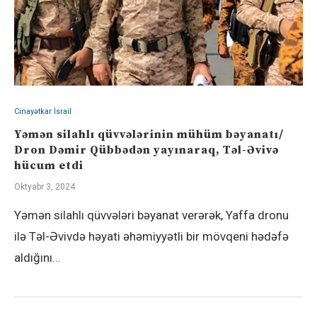
Cinayətkar İsrail
Yəmən silahlı qüvvələrinin mühüm bəyanatı/
Dron Dəmir Qübbədən yayınaraq, Təl-Əvivə
hücum etdi
Oktyabr 3, 2024
Yəmən silahlı qüvvələri bəyanat verərək, Yaffa dronu
ilə Təl-Əvivdə həyati əhəmiyyətli bir mövqeni hədəfə
aldığını…