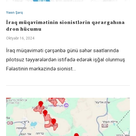
Yaxın Şərq
İraq müqavimətinin sionistlərin qərargahına
dron hücumu
Oktyabr 16, 2024
İraq müqaviməti çərşənbə günü səhər saatlarında
pilotsuz təyyarələrdən istifadə edərək işğal olunmuş
Fələstinin mərkəzində sionist…