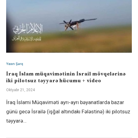
Yaxın Şərq
İraq İslam müqavimətinin İsrail mövqelərinə
iki pilotsuz təyyarə hücumu + video
Oktyabr 21, 2024
İraq İslami Müqaviməti ayrı-ayrı bəyanatlarda bazar
günü gecə İsrailə (işğal altındakı Fələstinə) iki pilotsuz
təyyarə…