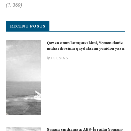
(1. 369)
RECENT POSTS
Qəzza onun kompası kimi, Yəmən dəniz
müharibəsinin qaydalarını yenidən yazır
İyul 31, 2025
Sənanı sındırmaq: ABŞ-İsrailin Yəmənə