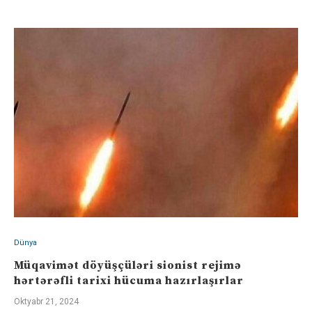
Dünya
Müqavimət döyüşçüləri sionist rejimə
hərtərəfli tarixi hücuma hazırlaşırlar
Oktyabr 21, 2024