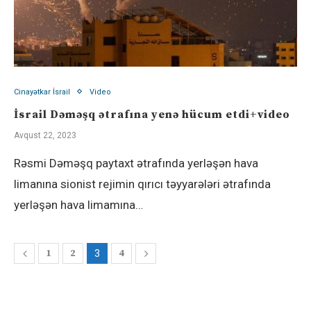
Cinayətkar İsrail
Video
İsrail Dəməşq ətrafına yenə hücum etdi+video
Avqust 22, 2023
Rəsmi Dəməşq paytaxt ətrafında yerləşən hava
limanına sionist rejimin qırıcı təyyarələri ətrafında
yerləşən hava limamına…
1
2
4
3