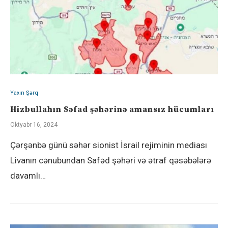
Yaxın Şərq
Hizbullahın Səfad şəhərinə amansız hücumları
Oktyabr 16, 2024
Çərşənbə günü səhər sionist İsrail rejiminin mediası
Livanın cənubundan Safəd şəhəri və ətraf qəsəbələrə
davamlı…