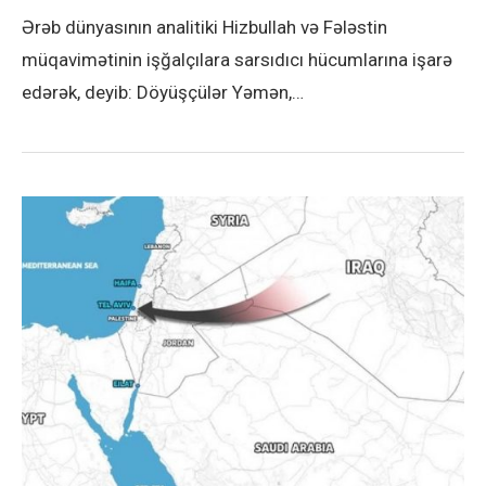
Ərəb dünyasının analitiki Hizbullah və Fələstin
müqavimətinin işğalçılara sarsıdıcı hücumlarına işarə
edərək, deyib: Döyüşçülər Yəmən,…