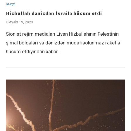
Dünya
Hizbullah dənizdən İsrailə hücum etdi
Oktyabr 19, 2023
Sionist rejim mediaları Livan Hizbullahının Fələstinin
şimal bölgələri və dənizdən müdafiəolunmaz raketlə
hücum etdiyindən xəbər…