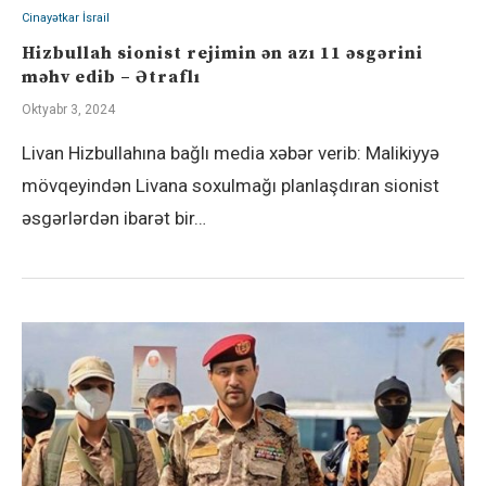
Cinayətkar İsrail
Hizbullah sionist rejimin ən azı 11 əsgərini
məhv edib – Ətraflı
Oktyabr 3, 2024
Livan Hizbullahına bağlı media xəbər verib: Malikiyyə
mövqeyindən Livana soxulmağı planlaşdıran sionist
əsgərlərdən ibarət bir…