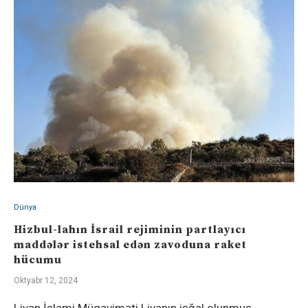
Dünya
Hizbul-lahın İsrail rejiminin partlayıcı
maddələr istehsal edən zavoduna raket
hücumu
Oktyabr 12, 2024
Livan İslami Müqaviməti Livanın işğal olunmuş