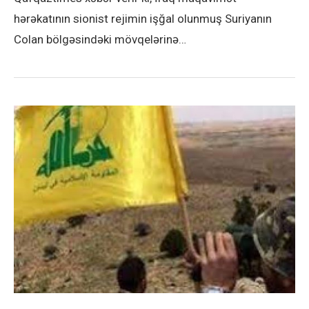
hərəkatının sionist rejimin işğal olunmuş Suriyanın
Colan bölgəsindəki mövqelərinə…