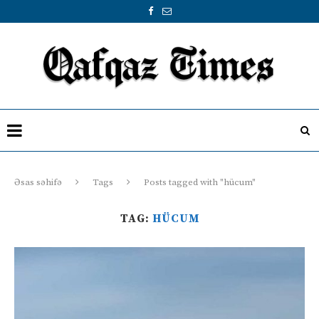
Əsas səhifə
Tags
Posts tagged with "hücum"
TAG:
HÜCUM