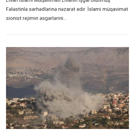
Fələstinlə sərhədlərinə nəzarət edir. İslami müqavimət
sionist rejimin əsgərlərini…