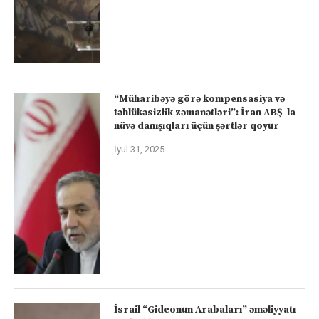
“Müharibəyə görə kompensasiya və
təhlükəsizlik zəmanətləri”: İran ABŞ-la
nüvə danışıqları üçün şərtlər qoyur
İyul 31, 2025
İsrail “Gideonun Arabaları” əməliyyatı