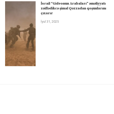
İsrail “Gideonun Arabaları” əməliyyatı
zəiflədikcə şimal Qəzzadan qoşunlarını
çıxarır
İyul 31, 2025