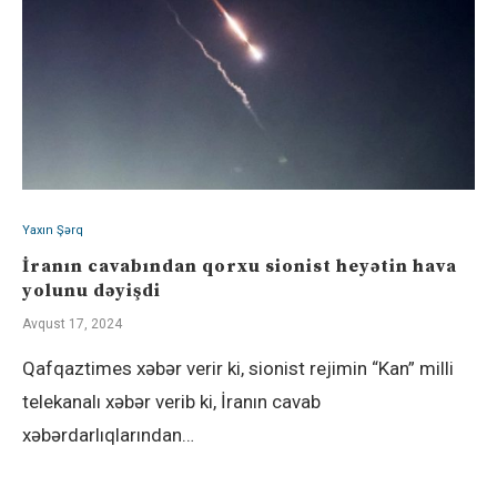
Yaxın Şərq
İranın cavabından qorxu sionist heyətin hava
yolunu dəyişdi
Avqust 17, 2024
Qafqaztimes xəbər verir ki, sionist rejimin “Kan” milli
telekanalı xəbər verib ki, İranın cavab
xəbərdarlıqlarından…