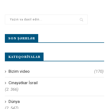
SON ŞƏRHLƏR
KATEQORIYALAR
Bizim video
(170)
Cinayətkar İsrail
(2. 366)
Dünya
(2. 547)