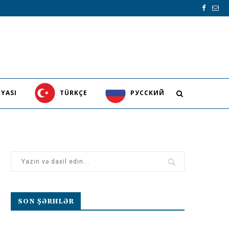
YASI
TÜRKÇE
PУССКИЙ
SON ŞƏRHLƏR