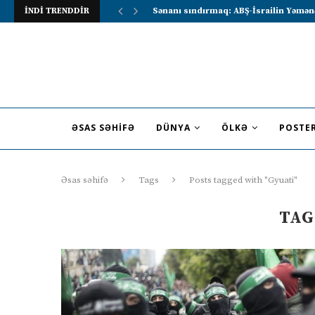
İNDİ TRENDDİR
Sənanı sındırmaq: ABŞ-İsrailin Yəmən
ƏSAS SƏHIFƏ
DÜNYA
ÖLKƏ
POSTE
Əsas səhifə
Tags
Posts tagged with "Gyuati"
TAG