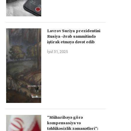
Lavrov Suriya prezidentini
Rusiya–Ərəb sammitində
iştirak etməyə dəvət edib
İyul 31, 2025
“Müharibəyə görə
kompensasiya və
təhlükəsizlik zəmanətləri”: