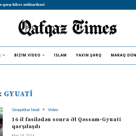
ə qarşı kiber müharibəsi
R
BIZIM VIDEO
İSLAM
YAXIN ŞƏRQ
MARAQ DÜN
:
GYUATI
Cinayətkar İsrail
Video
16 il fasilədən sonra Əl Qəssam-Gyuati
qarşılaşdı
May 18, 2024