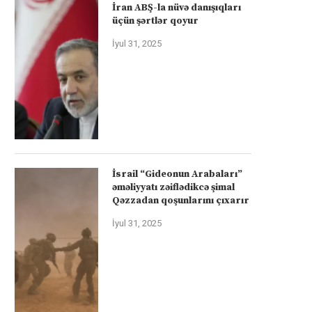
İran ABŞ-la nüvə danışıqları
üçün şərtlər qoyur
İyul 31, 2025
İsrail “Gideonun Arabaları”
əməliyyatı zəiflədikcə şimal
Qəzzadan qoşunlarını çıxarır
İyul 31, 2025