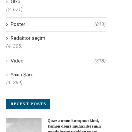
Ölkə
(2. 671)
Poster
(813)
Redaktor seçimi
(4. 305)
Video
(318)
Yaxın Şərq
(1. 369)
RECENT POSTS
Qəzza onun kompası kimi,
Yəmən dəniz müharibəsinin
qaydalarını yenidən yazır