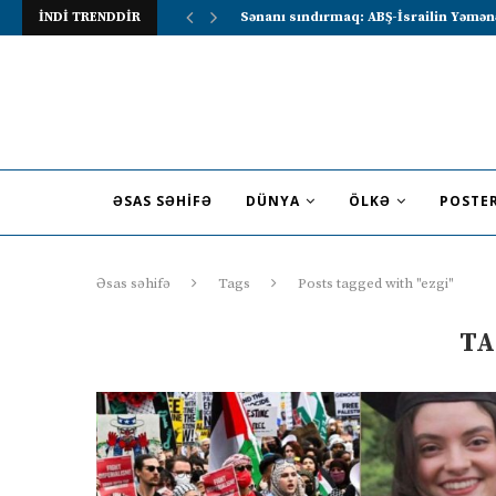
İNDİ TRENDDİR
Sənanı sındırmaq: ABŞ-İsrailin Yəmən
ƏSAS SƏHIFƏ
DÜNYA
ÖLKƏ
POSTE
Əsas səhifə
Tags
Posts tagged with "ezgi"
TA