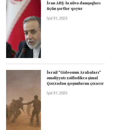
İran ABŞ-la nüvə danışıqları
üçün şərtlər qoyur
İyul 31, 2025
İsrail “Gideonun Arabaları”
əməliyyatı zəiflədikcə şimal
Qəzzadan qoşunlarını çıxarır
İyul 31, 2025