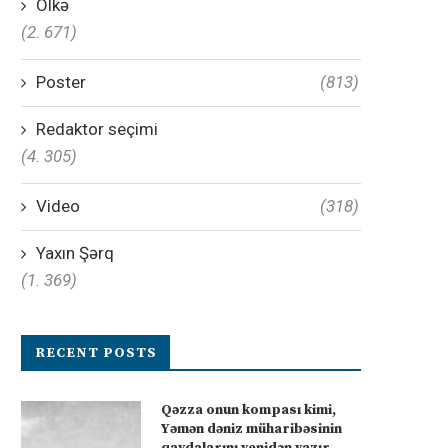
Ölkə
(2. 671)
Poster
(813)
Redaktor seçimi
(4. 305)
Video
(318)
Yaxın Şərq
(1. 369)
RECENT POSTS
Qəzza onun kompası kimi,
Yəmən dəniz müharibəsinin
qaydalarını yenidən yazır