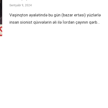
Sentyabr 9, 2024
Vaşinqton əyalətində bu gün (bazar ertəsi) yüzlərlə
insan sionist qüvvələrin əli ilə İordan çayının qərb…