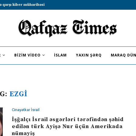
ə qarşı kiber müharibəsi
R
BIZIM VIDEO
İSLAM
YAXIN ŞƏRQ
MARAQ DÜN
G:
EZGI
Cinayətkar İsrail
İşğalçı İsrail əsgərləri tərəfindən şəhid
edilən türk Ayişə Nur üçün Amerikada
nümayiş