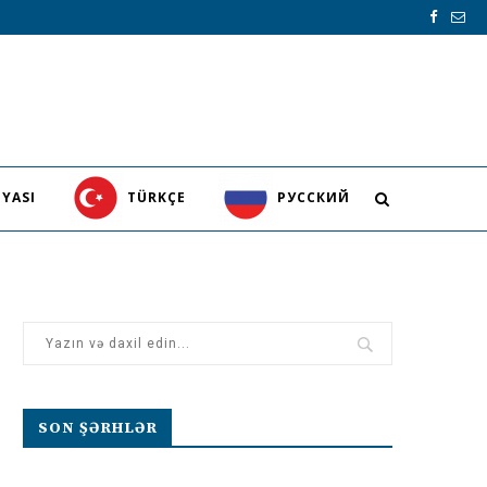
YASI
TÜRKÇE
PУССКИЙ
SON ŞƏRHLƏR