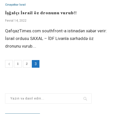
Cinayətkar İsrail
İşğalçı İsrail öz dronunu vurub!!
Fevral 14, 2022
QafqazTimes.com southfront-a istinadən xəbər verir:
İsrail ordusu SAXAL – İDF Livanla sərhəddə öz
dronunu vurub.…
1
2
3