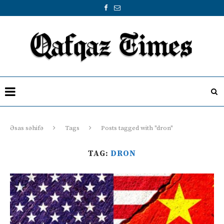
Əsas səhifə
Tags
Posts tagged with "dron"
TAG:
DRON