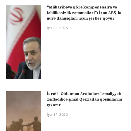
“Müharibəyə görə kompensasiya və
təhlükəsizlik zəmanətləri”: İran ABŞ-la
nüvə danışıqları üçün şərtlər qoyur
İyul 31, 2025
İsrail “Gideonun Arabaları” əməliyyatı
zəiflədikcə şimal Qəzzadan qoşunlarını
çıxarır
İyul 31, 2025